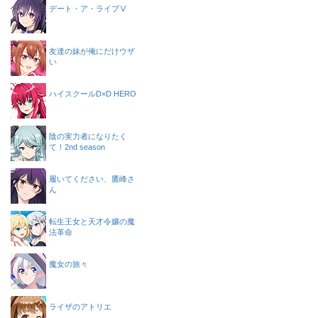
デート・ア・ライブⅤ
友達の妹が俺にだけウザ
い
ハイスクールD×D HERO
陰の実力者になりたく
て！2nd season
履いてください、鷹峰さ
ん
転生王女と天才令嬢の魔
法革命
魔女の旅々
ライザのアトリエ