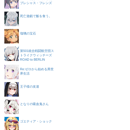
プレシャス・フレンズ
死亡遊戯で飯を食う。
瑠璃の宝石
第501統合戦闘航空団ス
トライクウィッチーズ
ROAD to BERLIN
Re:ゼロから始める異世
界生活
王子様の友達
となりの吸血鬼さん
ゴエティア・ショック