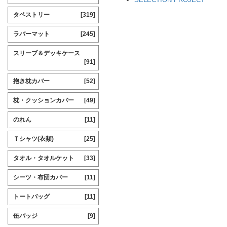
タペストリー
[319]
ラバーマット
[245]
スリーブ＆デッキケース
[91]
抱き枕カバー
[52]
枕・クッションカバー
[49]
のれん
[11]
Ｔシャツ(衣類)
[25]
タオル・タオルケット
[33]
シーツ・布団カバー
[11]
トートバッグ
[11]
缶バッジ
[9]