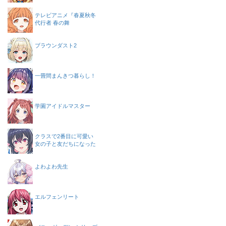
テレビアニメ『春夏秋冬
代行者 春の舞
ブラウンダスト2
一畳間まんきつ暮らし！
学園アイドルマスター
クラスで2番目に可愛い
女の子と友だちになった
よわよわ先生
エルフェンリート