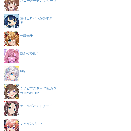
バニーガーデン シリーズ
負けヒロインが多すぎ
る！
一騎当千
超かぐや姫！
key
シノビマスター 閃乱カグ
ラ NEW LINK
ガールズバンドクライ
シャインポスト