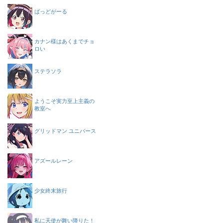
ばっどがーる
カナン様はあくまでチョ
ロい
ステラソラ
ようこそ実力至上主義の
教室へ
グリッドマン ユニバース
アズールレーン
少女終末旅行
私に天使が舞い降りた！