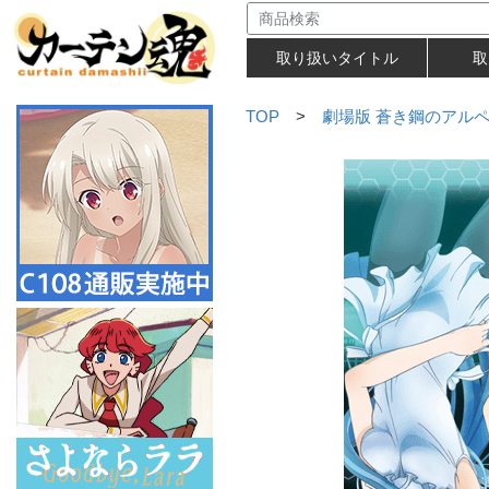
取り扱いタイトル
取
TOP
>
劇場版 蒼き鋼のアルペジ