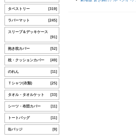
タペストリー
[319]
ラバーマット
[245]
スリーブ＆デッキケース
[91]
抱き枕カバー
[52]
枕・クッションカバー
[49]
のれん
[11]
Ｔシャツ(衣類)
[25]
タオル・タオルケット
[33]
シーツ・布団カバー
[11]
トートバッグ
[11]
缶バッジ
[9]