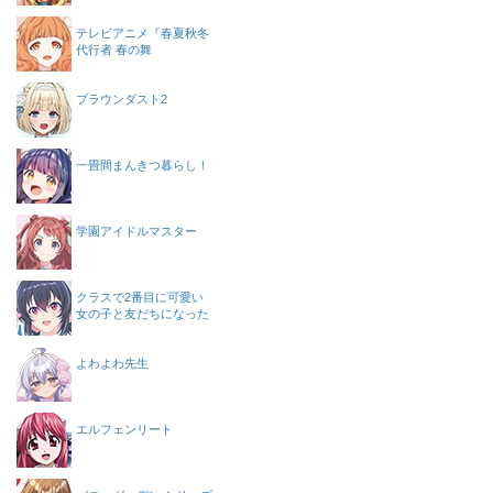
テレビアニメ『春夏秋冬
代行者 春の舞
ブラウンダスト2
一畳間まんきつ暮らし！
学園アイドルマスター
クラスで2番目に可愛い
女の子と友だちになった
よわよわ先生
エルフェンリート