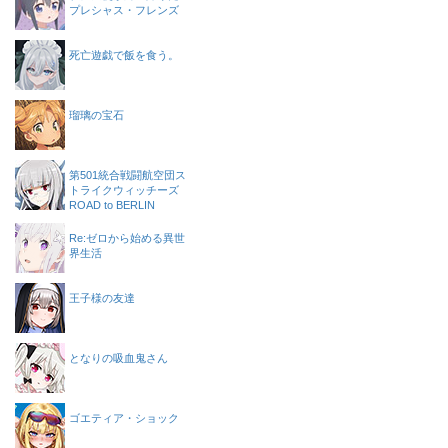
プレシャス・フレンズ
死亡遊戯で飯を食う。
瑠璃の宝石
第501統合戦闘航空団ス
トライクウィッチーズ
ROAD to BERLIN
Re:ゼロから始める異世
界生活
王子様の友達
となりの吸血鬼さん
ゴエティア・ショック