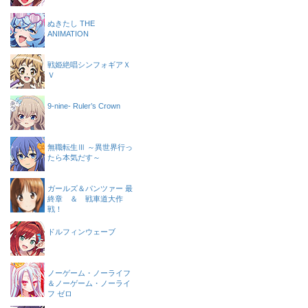
ぬきたし THE
ANIMATION
戦姫絶唱シンフォギアＸ
Ｖ
9-nine- Ruler’s Crown
無職転生Ⅲ ～異世界行っ
たら本気だす～
ガールズ＆パンツァー 最
終章 ＆ 戦車道大作
戦！
ドルフィンウェーブ
ノーゲーム・ノーライフ
＆ノーゲーム・ノーライ
フ ゼロ