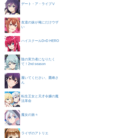
デート・ア・ライブⅤ
友達の妹が俺にだけウザ
い
ハイスクールD×D HERO
陰の実力者になりたく
て！2nd season
履いてください、鷹峰さ
ん
転生王女と天才令嬢の魔
法革命
魔女の旅々
ライザのアトリエ