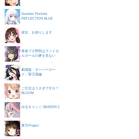
Summer Pockets
REFLECTION BLUE
彼女、お借りします
青春ブタ野郎はランドセ
ルガールの夢を見ない
劇場版「オーバーロー
ド」聖王国編
ご注文はうさぎですか？
BLOOM
ゆるキャン△ SEASON 2
東方Project