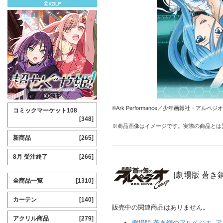
©Ark Performance／少年画報社・アルペ
コミックマーケット108
[348]
※商品画像はイメージです。実際の商品とは
新商品
[265]
8月 受注終了
[266]
[劇場版 蒼き鋼
全商品一覧
[1310]
カーテン
[140]
販売中の関連商品はありません。
アクリル商品
[279]
劇場版 蒼き鋼のアルペジオ ‐アル