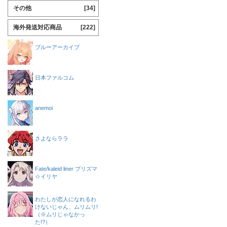
その他
[34]
海外発送対応商品
[222]
ブルーアーカイブ
日本ファルコム
anemoi
さよならララ
Fate/kaleid liner プリズマ
☆イリヤ
わたしが恋人になれるわ
けないじゃん、ムリムリ!
（※ムリじゃなかっ
た!?）