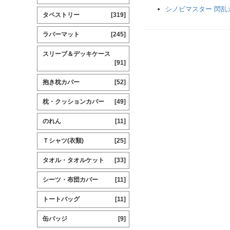
シノビマスター 閃乱カグ
タペストリー
[319]
ラバーマット
[245]
スリーブ＆デッキケース
[91]
抱き枕カバー
[52]
枕・クッションカバー
[49]
のれん
[11]
Ｔシャツ(衣類)
[25]
タオル・タオルケット
[33]
シーツ・布団カバー
[11]
トートバッグ
[11]
缶バッジ
[9]