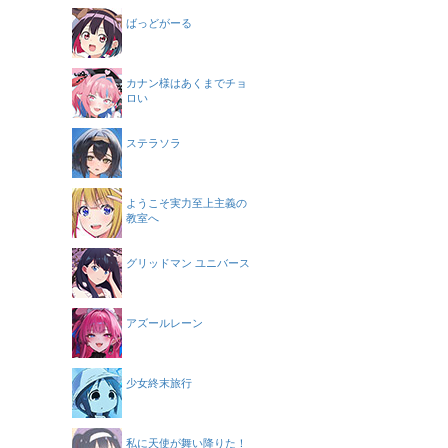
ばっどがーる
カナン様はあくまでチョ
ロい
ステラソラ
ようこそ実力至上主義の
教室へ
グリッドマン ユニバース
アズールレーン
少女終末旅行
私に天使が舞い降りた！