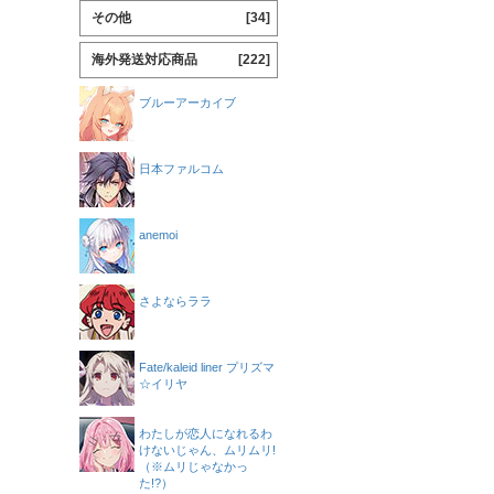
その他
[34]
海外発送対応商品
[222]
ブルーアーカイブ
日本ファルコム
anemoi
さよならララ
Fate/kaleid liner プリズマ
☆イリヤ
わたしが恋人になれるわ
けないじゃん、ムリムリ!
（※ムリじゃなかっ
た!?）