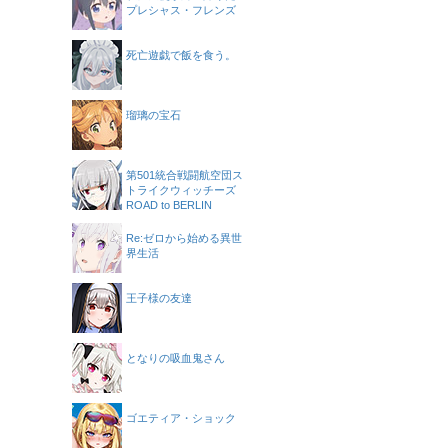
プレシャス・フレンズ
死亡遊戯で飯を食う。
瑠璃の宝石
第501統合戦闘航空団ス
トライクウィッチーズ
ROAD to BERLIN
Re:ゼロから始める異世
界生活
王子様の友達
となりの吸血鬼さん
ゴエティア・ショック