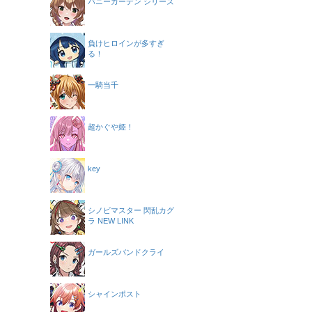
バニーガーデン シリーズ
負けヒロインが多すぎ
る！
一騎当千
超かぐや姫！
key
シノビマスター 閃乱カグ
ラ NEW LINK
ガールズバンドクライ
シャインポスト