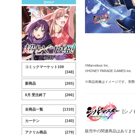
©Marvelous Inc.
コミックマーケット108
©HONEY PARADE GAMES Inc.
[348]
※商品画像はイメージです。実際
新商品
[265]
8月 受注終了
[266]
全商品一覧
[1310]
[シノ
カーテン
[140]
販売中の関連商品はありま
アクリル商品
[279]