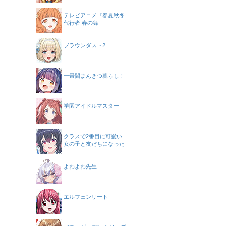
テレビアニメ『春夏秋冬
代行者 春の舞
ブラウンダスト2
一畳間まんきつ暮らし！
学園アイドルマスター
クラスで2番目に可愛い
女の子と友だちになった
よわよわ先生
エルフェンリート