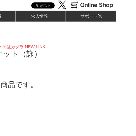
報
求人情報
サポート他
閃乱カグラ NEW LINK
ケット（詠）
了商品です。