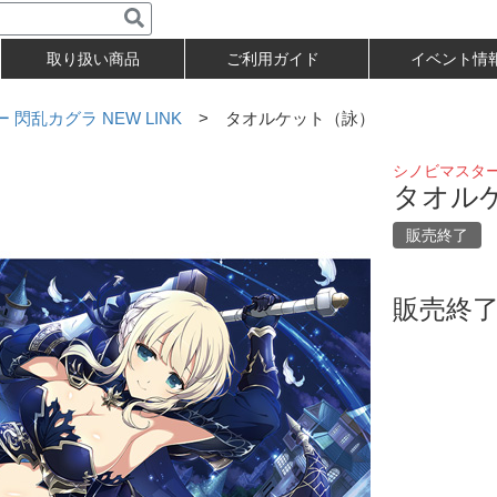
取り扱い商品
ご利用ガイド
イベント情
閃乱カグラ NEW LINK
> タオルケット（詠）
シノビマスター 
タオル
販売終了
販売終