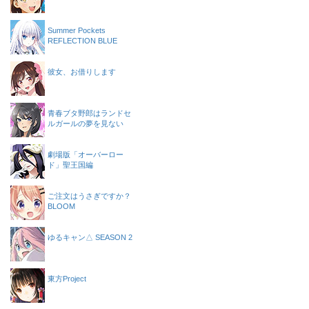
Summer Pockets
REFLECTION BLUE
彼女、お借りします
青春ブタ野郎はランドセ
ルガールの夢を見ない
劇場版「オーバーロー
ド」聖王国編
ご注文はうさぎですか？
BLOOM
ゆるキャン△ SEASON 2
東方Project