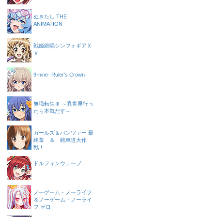
ぬきたし THE
ANIMATION
戦姫絶唱シンフォギアＸ
Ｖ
9-nine- Ruler’s Crown
無職転生Ⅲ ～異世界行っ
たら本気だす～
ガールズ＆パンツァー 最
終章 ＆ 戦車道大作
戦！
ドルフィンウェーブ
ノーゲーム・ノーライフ
＆ノーゲーム・ノーライ
フ ゼロ