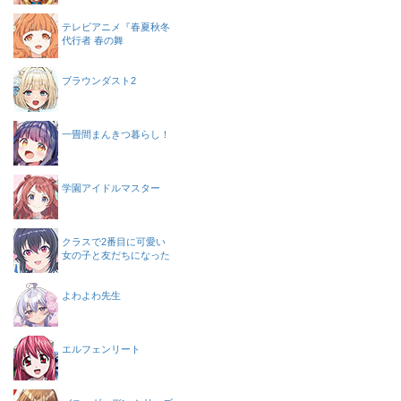
テレビアニメ『春夏秋冬
代行者 春の舞
ブラウンダスト2
一畳間まんきつ暮らし！
学園アイドルマスター
クラスで2番目に可愛い
女の子と友だちになった
よわよわ先生
エルフェンリート