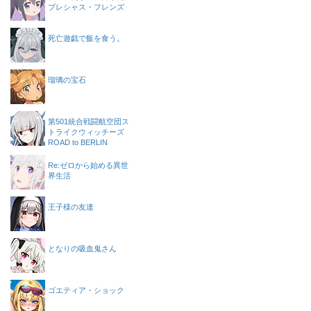
プレシャス・フレンズ
死亡遊戯で飯を食う。
瑠璃の宝石
第501統合戦闘航空団ス
トライクウィッチーズ
ROAD to BERLIN
Re:ゼロから始める異世
界生活
王子様の友達
となりの吸血鬼さん
ゴエティア・ショック