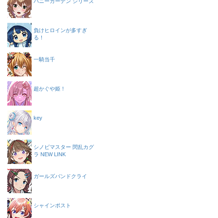
バニーガーデン シリーズ
負けヒロインが多すぎ
る！
一騎当千
超かぐや姫！
key
シノビマスター 閃乱カグ
ラ NEW LINK
ガールズバンドクライ
シャインポスト