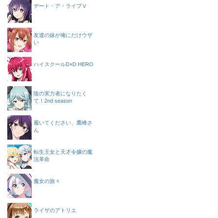
デート・ア・ライブⅤ
友達の妹が俺にだけウザ
い
ハイスクールD×D HERO
陰の実力者になりたく
て！2nd season
履いてください、鷹峰さ
ん
転生王女と天才令嬢の魔
法革命
魔女の旅々
ライザのアトリエ