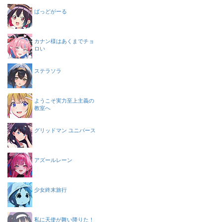
ばっどがーる
カナン様はあくまでチョ
ロい
ステラソラ
ようこそ実力至上主義の
教室へ
グリッドマン ユニバース
アズールレーン
少女終末旅行
私に天使が舞い降りた！