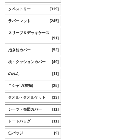
タペストリー
[319]
ラバーマット
[245]
スリーブ＆デッキケース
[91]
抱き枕カバー
[52]
枕・クッションカバー
[49]
のれん
[11]
Ｔシャツ(衣類)
[25]
タオル・タオルケット
[33]
シーツ・布団カバー
[11]
トートバッグ
[11]
缶バッジ
[9]