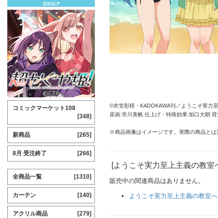
©衣笠彰梧・KADOKAWA刊／ようこそ実力
コミックマーケット108
原画:市川美帆 仕上げ・特殊効果:加口大朗 背
[348]
※商品画像はイメージです。実際の商品とは
新商品
[265]
8月 受注終了
[266]
[ようこそ実力至上主義の教室
全商品一覧
[1310]
販売中の関連商品はありません。
カーテン
[140]
ようこそ実力至上主義の教室へ
アクリル商品
[279]