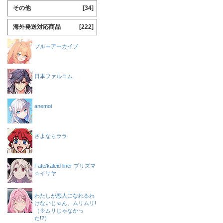
その他
[34]
海外発送対応商品
[222]
ブルーアーカイブ
日本ファルコム
anemoi
さよならララ
Fate/kaleid liner プリズマ
☆イリヤ
わたしが恋人になれるわ
けないじゃん、ムリムリ!
（※ムリじゃなかっ
た!?）