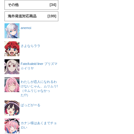
その他
[34]
海外発送対応商品
[199]
anemoi
さよならララ
Fate/kaleid liner プリズマ
☆イリヤ
わたしが恋人になれるわ
けないじゃん、ムリムリ!
（※ムリじゃなかっ
た!?）
ばっどがーる
カナン様はあくまでチョ
ロい