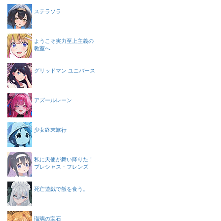
ステラソラ
ようこそ実力至上主義の
教室へ
グリッドマン ユニバース
アズールレーン
少女終末旅行
私に天使が舞い降りた！
プレシャス・フレンズ
死亡遊戯で飯を食う。
瑠璃の宝石