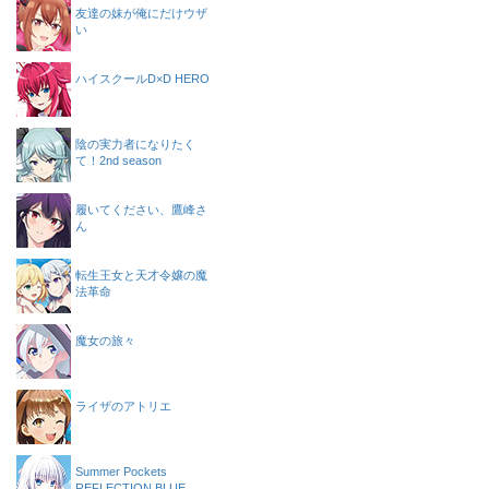
友達の妹が俺にだけウザ
い
ハイスクールD×D HERO
陰の実力者になりたく
て！2nd season
履いてください、鷹峰さ
ん
転生王女と天才令嬢の魔
法革命
魔女の旅々
ライザのアトリエ
Summer Pockets
REFLECTION BLUE