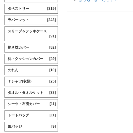
タペストリー
[319]
ラバーマット
[243]
スリーブ＆デッキケース
[91]
抱き枕カバー
[52]
枕・クッションカバー
[49]
のれん
[10]
Ｔシャツ(衣類)
[25]
タオル・タオルケット
[33]
シーツ・布団カバー
[11]
トートバッグ
[11]
缶バッジ
[9]