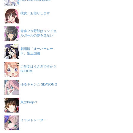
彼女、お借りします
青春ブタ野郎はランドセ
ルガールの夢を見ない
劇場版「オーバーロー
ド」聖王国編
ご注文はうさぎですか？
BLOOM
ゆるキャン△ SEASON 2
東方Project
イラストレーター