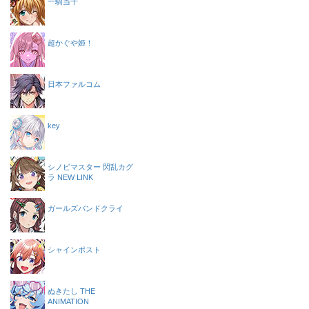
一騎当千
超かぐや姫！
日本ファルコム
key
シノビマスター 閃乱カグ
ラ NEW LINK
ガールズバンドクライ
シャインポスト
ぬきたし THE
ANIMATION