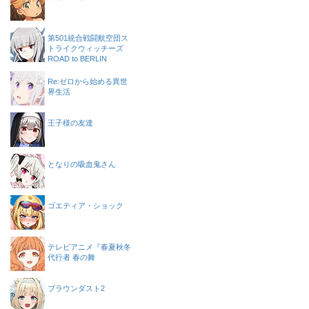
第501統合戦闘航空団ス
トライクウィッチーズ
ROAD to BERLIN
Re:ゼロから始める異世
界生活
王子様の友達
となりの吸血鬼さん
ゴエティア・ショック
テレビアニメ『春夏秋冬
代行者 春の舞
ブラウンダスト2