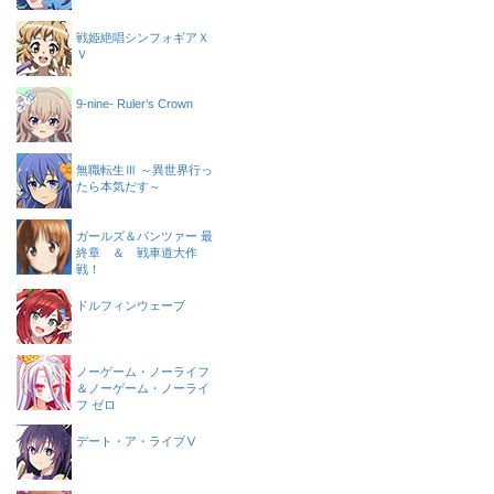
戦姫絶唱シンフォギアＸ
Ｖ
9-nine- Ruler’s Crown
無職転生Ⅲ ～異世界行っ
たら本気だす～
ガールズ＆パンツァー 最
終章 ＆ 戦車道大作
戦！
ドルフィンウェーブ
ノーゲーム・ノーライフ
＆ノーゲーム・ノーライ
フ ゼロ
デート・ア・ライブⅤ