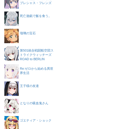
プレシャス・フレンズ
死亡遊戯で飯を食う。
瑠璃の宝石
第501統合戦闘航空団ス
トライクウィッチーズ
ROAD to BERLIN
Re:ゼロから始める異世
界生活
王子様の友達
となりの吸血鬼さん
ゴエティア・ショック