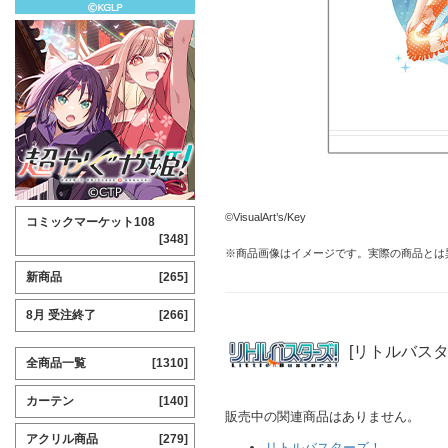
©VisualArt’s/Key
コミックマーケット108
[348]
※商品画像はイメージです。実際の商品とは
新商品
[265]
8月 受注終了
[266]
[リトルバスタ
全商品一覧
[1310]
カーテン
[140]
販売中の関連商品はありません。
アクリル商品
[279]
リトルバスターズ！