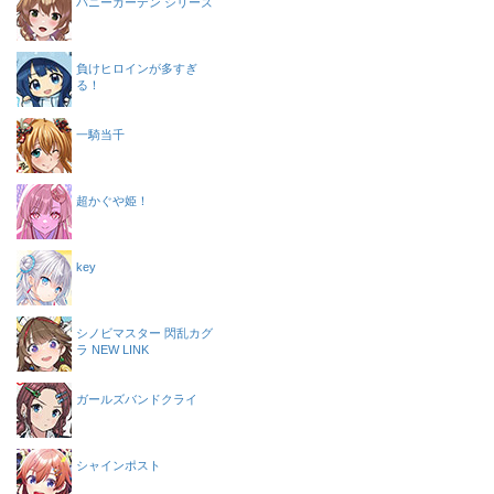
バニーガーデン シリーズ
負けヒロインが多すぎ
る！
一騎当千
超かぐや姫！
key
シノビマスター 閃乱カグ
ラ NEW LINK
ガールズバンドクライ
シャインポスト