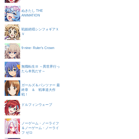
ぬきたし THE
ANIMATION
戦姫絶唱シンフォギアＸ
Ｖ
9-nine- Ruler’s Crown
無職転生Ⅲ ～異世界行っ
たら本気だす～
ガールズ＆パンツァー 最
終章 ＆ 戦車道大作
戦！
ドルフィンウェーブ
ノーゲーム・ノーライフ
＆ノーゲーム・ノーライ
フ ゼロ