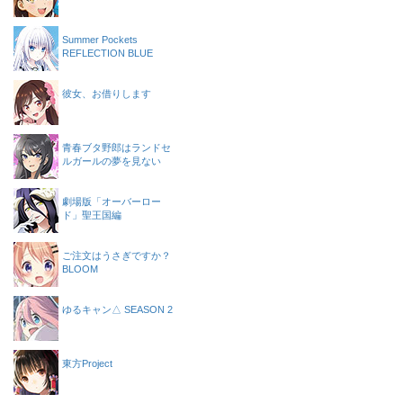
Summer Pockets
REFLECTION BLUE
彼女、お借りします
青春ブタ野郎はランドセ
ルガールの夢を見ない
劇場版「オーバーロー
ド」聖王国編
ご注文はうさぎですか？
BLOOM
ゆるキャン△ SEASON 2
東方Project