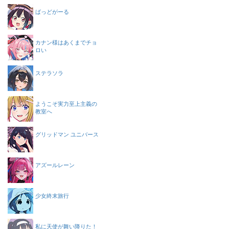
ばっどがーる
カナン様はあくまでチョ
ロい
ステラソラ
ようこそ実力至上主義の
教室へ
グリッドマン ユニバース
アズールレーン
少女終末旅行
私に天使が舞い降りた！