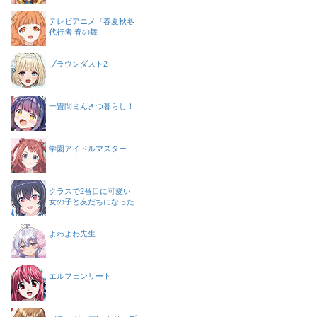
テレビアニメ『春夏秋冬
代行者 春の舞
ブラウンダスト2
一畳間まんきつ暮らし！
学園アイドルマスター
クラスで2番目に可愛い
女の子と友だちになった
よわよわ先生
エルフェンリート