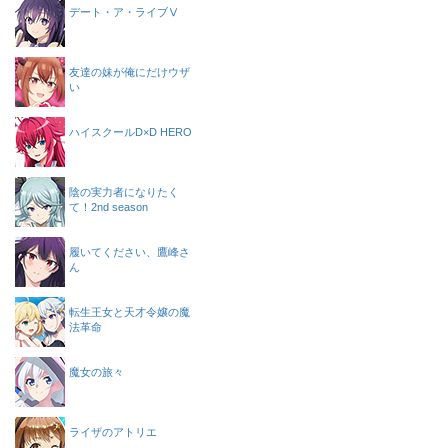
デート・ア・ライブⅤ
友達の妹が俺にだけウザ
い
ハイスクールD×D HERO
陰の実力者になりたく
て！2nd season
履いてください、鷹峰さ
ん
転生王女と天才令嬢の魔
法革命
魔女の旅々
ライザのアトリエ