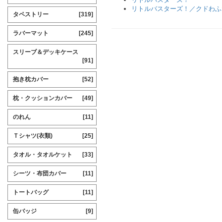
リトルバスターズ！／クドわふ
タペストリー
[319]
ラバーマット
[245]
スリーブ＆デッキケース
[91]
抱き枕カバー
[52]
枕・クッションカバー
[49]
のれん
[11]
Ｔシャツ(衣類)
[25]
タオル・タオルケット
[33]
シーツ・布団カバー
[11]
トートバッグ
[11]
缶バッジ
[9]