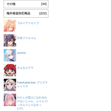
その他
[34]
海外発送対応商品
[222]
ブルーアーカイブ
日本ファルコム
anemoi
さよならララ
Fate/kaleid liner プリズマ
☆イリヤ
わたしが恋人になれるわ
けないじゃん、ムリムリ!
（※ムリじゃなかっ
た!?）