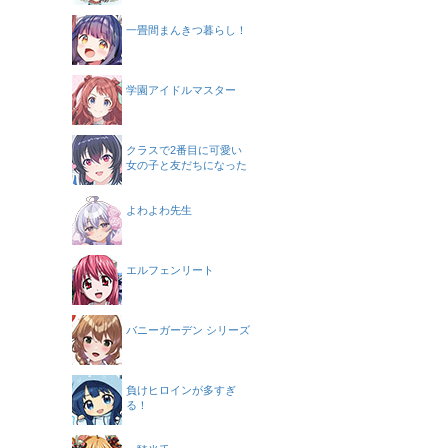
一畳間まんきつ暮らし！
学園アイドルマスター
クラスで2番目に可愛い
女の子と友だちになった
よわよわ先生
エルフェンリート
バニーガーデン シリーズ
負けヒロインが多すぎ
る！