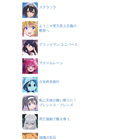
ステラソラ
ようこそ実力至上主義の
教室へ
グリッドマン ユニバース
アズールレーン
少女終末旅行
私に天使が舞い降りた！
プレシャス・フレンズ
死亡遊戯で飯を食う。
瑠璃の宝石