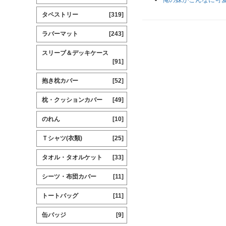
タペストリー
[319]
ラバーマット
[243]
スリーブ＆デッキケース
[91]
抱き枕カバー
[52]
枕・クッションカバー
[49]
のれん
[10]
Ｔシャツ(衣類)
[25]
タオル・タオルケット
[33]
シーツ・布団カバー
[11]
トートバッグ
[11]
缶バッジ
[9]