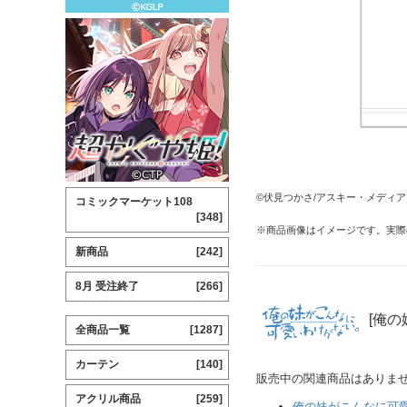
©伏見つかさ/アスキー・メディア
コミックマーケット108
[348]
※商品画像はイメージです。実際
新商品
[242]
8月 受注終了
[266]
[俺の
全商品一覧
[1287]
カーテン
[140]
販売中の関連商品はありま
アクリル商品
[259]
俺の妹がこんなに可