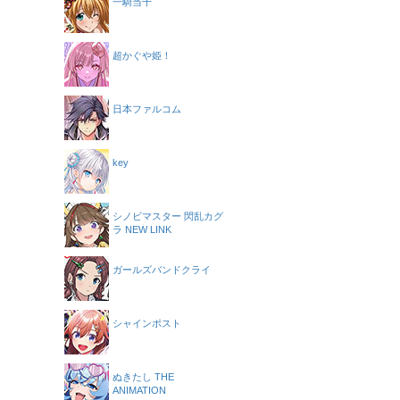
一騎当千
超かぐや姫！
日本ファルコム
key
シノビマスター 閃乱カグ
ラ NEW LINK
ガールズバンドクライ
シャインポスト
ぬきたし THE
ANIMATION