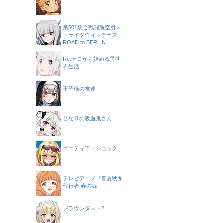
第501統合戦闘航空団ス
トライクウィッチーズ
ROAD to BERLIN
Re:ゼロから始める異世
界生活
王子様の友達
となりの吸血鬼さん
ゴエティア・ショック
テレビアニメ『春夏秋冬
代行者 春の舞
ブラウンダスト2