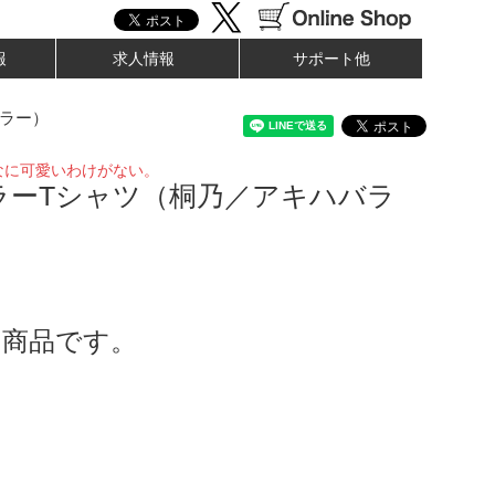
報
求人情報
サポート他
ラー）
なに可愛いわけがない。
ラーTシャツ（桐乃／アキハバラ
了商品です。