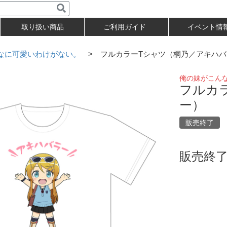
取り扱い商品
ご利用ガイド
イベント情
なに可愛いわけがない。
> フルカラーTシャツ（桐乃／アキハバ
俺の妹がこん
フルカ
ー）
販売終了
販売終