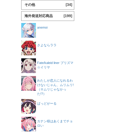
その他
[34]
海外発送対応商品
[199]
anemoi
さよならララ
Fate/kaleid liner プリズマ
☆イリヤ
わたしが恋人になれるわ
けないじゃん、ムリムリ!
（※ムリじゃなかっ
た!?）
ばっどがーる
カナン様はあくまでチョ
ロい