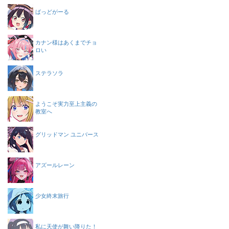
ばっどがーる
カナン様はあくまでチョ
ロい
ステラソラ
ようこそ実力至上主義の
教室へ
グリッドマン ユニバース
アズールレーン
少女終末旅行
私に天使が舞い降りた！