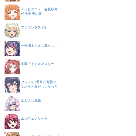
テレビアニメ『春夏秋冬
代行者 春の舞
ブラウンダスト2
一畳間まんきつ暮らし！
学園アイドルマスター
クラスで2番目に可愛い
女の子と友だちになった
よわよわ先生
エルフェンリート