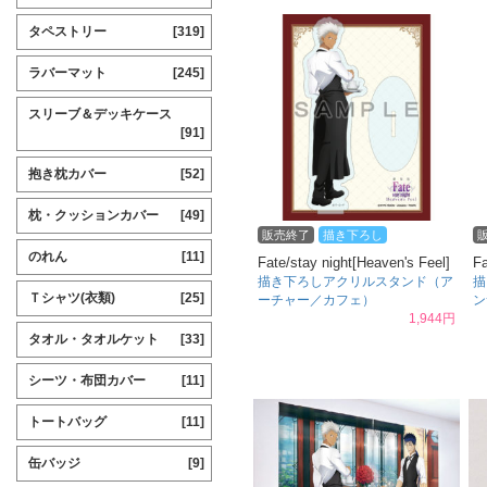
タペストリー
[319]
ラバーマット
[245]
スリーブ＆デッキケース
[91]
抱き枕カバー
[52]
枕・クッションカバー
[49]
販売終了
描き下ろし
のれん
[11]
Fate/stay night[Heaven's Feel]
Fa
描き下ろしアクリルスタンド（ア
描
Ｔシャツ(衣類)
[25]
ーチャー／カフェ）
ン
1,944円
タオル・タオルケット
[33]
シーツ・布団カバー
[11]
トートバッグ
[11]
缶バッジ
[9]