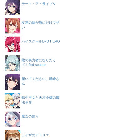
デート・ア・ライブⅤ
友達の妹が俺にだけウザ
い
ハイスクールD×D HERO
陰の実力者になりたく
て！2nd season
履いてください、鷹峰さ
ん
転生王女と天才令嬢の魔
法革命
魔女の旅々
ライザのアトリエ