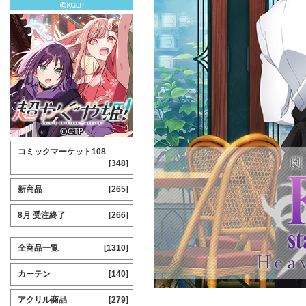
コミックマーケット108
[348]
新商品
[265]
8月 受注終了
[266]
全商品一覧
[1310]
カーテン
[140]
アクリル商品
[279]