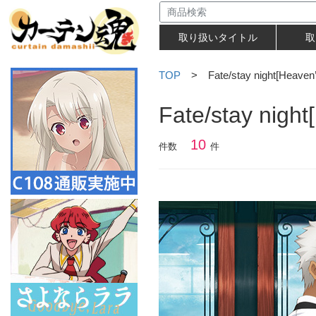
取り扱いタイトル
取
TOP
> Fate/stay night[Heaven’
Fate/stay night
10
件数
件