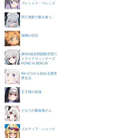
プレシャス・フレンズ
死亡遊戯で飯を食う。
瑠璃の宝石
第501統合戦闘航空団ス
トライクウィッチーズ
ROAD to BERLIN
Re:ゼロから始める異世
界生活
王子様の友達
となりの吸血鬼さん
ゴエティア・ショック