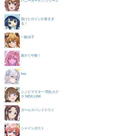
バニーガーデン シリーズ
負けヒロインが多すぎ
る！
一騎当千
超かぐや姫！
key
シノビマスター 閃乱カグ
ラ NEW LINK
ガールズバンドクライ
シャインポスト