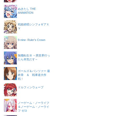
ぬきたし THE
ANIMATION
戦姫絶唱シンフォギアＸ
Ｖ
9-nine- Ruler’s Crown
無職転生Ⅲ ～異世界行っ
たら本気だす～
ガールズ＆パンツァー 最
終章 ＆ 戦車道大作
戦！
ドルフィンウェーブ
ノーゲーム・ノーライフ
＆ノーゲーム・ノーライ
フ ゼロ