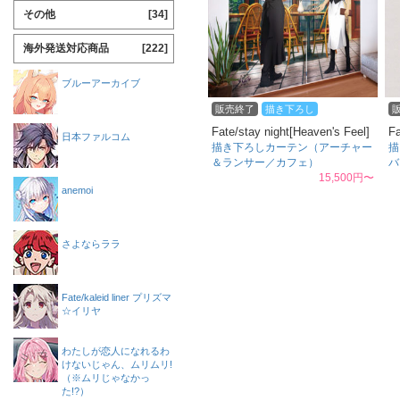
その他
[34]
海外発送対応商品
[222]
ブルーアーカイブ
販売終了
描き下ろし
Fate/stay night[Heaven's Feel]
Fa
日本ファルコム
描き下ろしカーテン（アーチャー
描
＆ランサー／カフェ）
バ
15,500円〜
anemoi
さよならララ
Fate/kaleid liner プリズマ
☆イリヤ
わたしが恋人になれるわ
けないじゃん、ムリムリ!
（※ムリじゃなかっ
た!?）