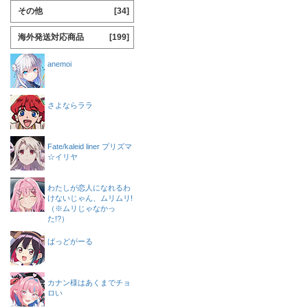
その他
[34]
海外発送対応商品
[199]
anemoi
さよならララ
Fate/kaleid liner プリズマ
☆イリヤ
わたしが恋人になれるわ
けないじゃん、ムリムリ!
（※ムリじゃなかっ
た!?）
ばっどがーる
カナン様はあくまでチョ
ロい