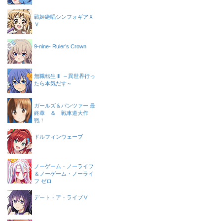
戦姫絶唱シンフォギアＸ
Ｖ
9-nine- Ruler’s Crown
無職転生Ⅲ ～異世界行っ
たら本気だす～
ガールズ＆パンツァー 最
終章 ＆ 戦車道大作
戦！
ドルフィンウェーブ
ノーゲーム・ノーライフ
＆ノーゲーム・ノーライ
フ ゼロ
デート・ア・ライブⅤ