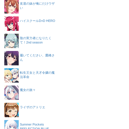
友達の妹が俺にだけウザ
い
ハイスクールD×D HERO
陰の実力者になりたく
て！2nd season
履いてください、鷹峰さ
ん
転生王女と天才令嬢の魔
法革命
魔女の旅々
ライザのアトリエ
Summer Pockets
REFLECTION BLUE