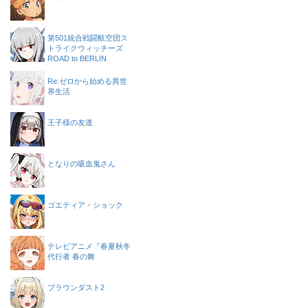
第501統合戦闘航空団ス
トライクウィッチーズ
ROAD to BERLIN
Re:ゼロから始める異世
界生活
王子様の友達
となりの吸血鬼さん
ゴエティア・ショック
テレビアニメ『春夏秋冬
代行者 春の舞
ブラウンダスト2