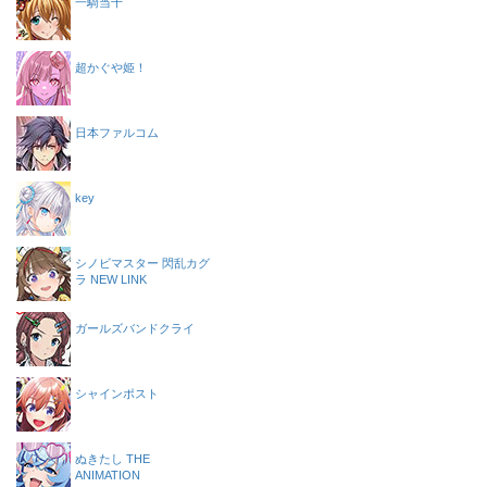
一騎当千
超かぐや姫！
日本ファルコム
key
シノビマスター 閃乱カグ
ラ NEW LINK
ガールズバンドクライ
シャインポスト
ぬきたし THE
ANIMATION