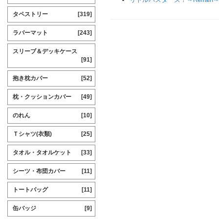
タペストリー
[319]
ラバーマット
[243]
スリーブ＆デッキケース
[91]
抱き枕カバー
[52]
枕・クッションカバー
[49]
のれん
[10]
Ｔシャツ(衣類)
[25]
タオル・タオルケット
[33]
シーツ・布団カバー
[11]
トートバッグ
[11]
缶バッジ
[9]