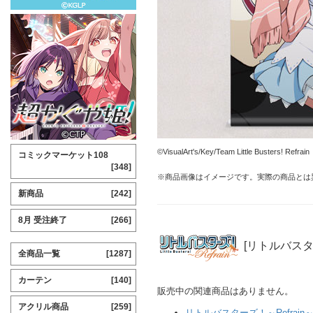
©VisualArt's/Key/Team Little Busters! Refrain
コミックマーケット108
[348]
※商品画像はイメージです。実際の商品とは
新商品
[242]
8月 受注終了
[266]
[リトルバスター
全商品一覧
[1287]
カーテン
[140]
販売中の関連商品はありません。
アクリル商品
[259]
リトルバスターズ！～Refrain