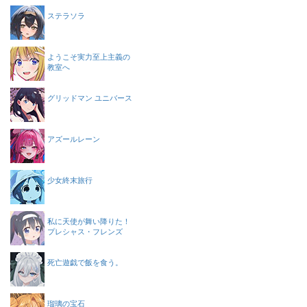
ステラソラ
ようこそ実力至上主義の
教室へ
グリッドマン ユニバース
アズールレーン
少女終末旅行
私に天使が舞い降りた！
プレシャス・フレンズ
死亡遊戯で飯を食う。
瑠璃の宝石