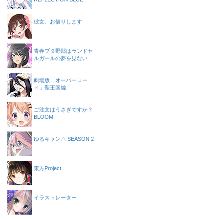
彼女、お借りします
青春ブタ野郎はランドセ
ルガールの夢を見ない
劇場版「オーバーロー
ド」聖王国編
ご注文はうさぎですか？
BLOOM
ゆるキャン△ SEASON 2
東方Project
イラストレーター