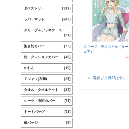
タペストリー
[319]
ラバーマット
[243]
スリーブ＆デッキケース
[91]
抱き枕カバー
[52]
スリーブ（豊浜のどか／ルー
ェア）
1
枕・クッションカバー
[49]
のれん
[10]
青春ブタ野郎はラン
Ｔシャツ(衣類)
[25]
タオル・タオルケット
[33]
シーツ・布団カバー
[11]
トートバッグ
[11]
缶バッジ
[9]