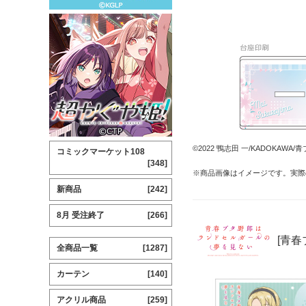
©2022 鴨志田 一/KADOKAWA/青ブタ
コミックマーケット108
[348]
※商品画像はイメージです。実際
新商品
[242]
8月 受注終了
[266]
[青春
全商品一覧
[1287]
カーテン
[140]
アクリル商品
[259]