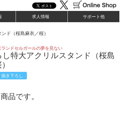
報
求人情報
サポート他
タンド（桜島麻衣／桜）
はランドセルガールの夢を見ない
ろし特大アクリルスタンド（桜島
桜）
描き下ろし
了商品です。