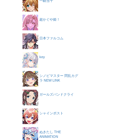
一騎当千
超かぐや姫！
日本ファルコム
key
シノビマスター 閃乱カグ
ラ NEW LINK
ガールズバンドクライ
シャインポスト
ぬきたし THE
ANIMATION