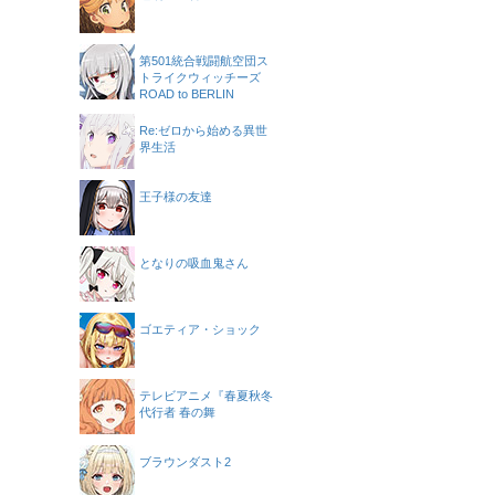
第501統合戦闘航空団ス
トライクウィッチーズ
ROAD to BERLIN
Re:ゼロから始める異世
界生活
王子様の友達
となりの吸血鬼さん
ゴエティア・ショック
テレビアニメ『春夏秋冬
代行者 春の舞
ブラウンダスト2