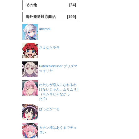
その他
[34]
海外発送対応商品
[199]
anemoi
さよならララ
Fate/kaleid liner プリズマ
☆イリヤ
わたしが恋人になれるわ
けないじゃん、ムリムリ!
（※ムリじゃなかっ
た!?）
ばっどがーる
カナン様はあくまでチョ
ロい