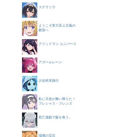
ステラソラ
ようこそ実力至上主義の
教室へ
グリッドマン ユニバース
アズールレーン
少女終末旅行
私に天使が舞い降りた！
プレシャス・フレンズ
死亡遊戯で飯を食う。
瑠璃の宝石