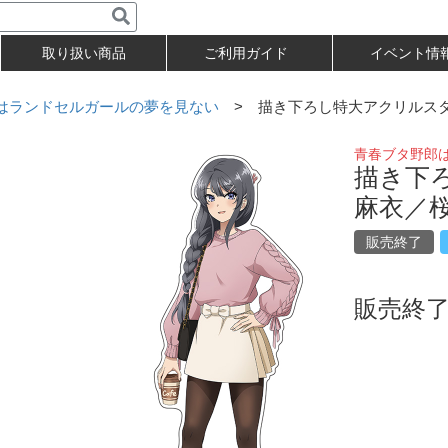
取り扱い商品
ご利用ガイド
イベント情
はランドセルガールの夢を見ない
> 描き下ろし特大アクリルス
青春ブタ野郎
描き下
麻衣／
販売終了
販売終