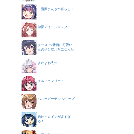
一畳間まんきつ暮らし！
学園アイドルマスター
クラスで2番目に可愛い
女の子と友だちになった
よわよわ先生
エルフェンリート
バニーガーデン シリーズ
負けヒロインが多すぎ
る！