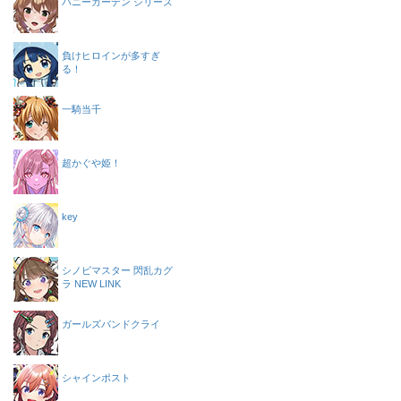
バニーガーデン シリーズ
負けヒロインが多すぎ
る！
一騎当千
超かぐや姫！
key
シノビマスター 閃乱カグ
ラ NEW LINK
ガールズバンドクライ
シャインポスト