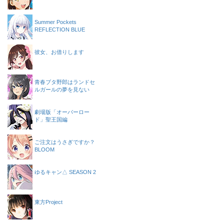
Summer Pockets
REFLECTION BLUE
彼女、お借りします
青春ブタ野郎はランドセ
ルガールの夢を見ない
劇場版「オーバーロー
ド」聖王国編
ご注文はうさぎですか？
BLOOM
ゆるキャン△ SEASON 2
東方Project