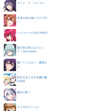
デート・ア・ライブⅤ
友達の妹が俺にだけウザ
い
ハイスクールD×D HERO
陰の実力者になりたく
て！2nd season
履いてください、鷹峰さ
ん
転生王女と天才令嬢の魔
法革命
魔女の旅々
ライザのアトリエ