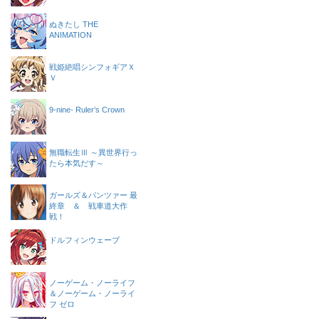
ぬきたし THE
ANIMATION
戦姫絶唱シンフォギアＸ
Ｖ
9-nine- Ruler’s Crown
無職転生Ⅲ ～異世界行っ
たら本気だす～
ガールズ＆パンツァー 最
終章 ＆ 戦車道大作
戦！
ドルフィンウェーブ
ノーゲーム・ノーライフ
＆ノーゲーム・ノーライ
フ ゼロ