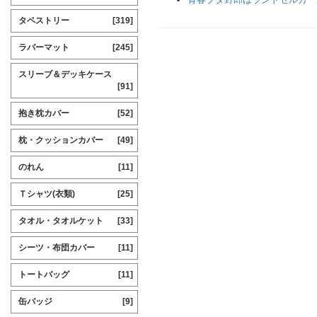
タペストリー
[319]
ラバーマット
[245]
スリーブ＆デッキケース
[91]
抱き枕カバー
[52]
枕・クッションカバー
[49]
のれん
[11]
Ｔシャツ(衣類)
[25]
タオル・タオルケット
[33]
シーツ・布団カバー
[11]
トートバッグ
[11]
缶バッジ
[9]