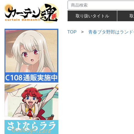
取り扱いタイトル
取
TOP
>
青春ブタ野郎はランド