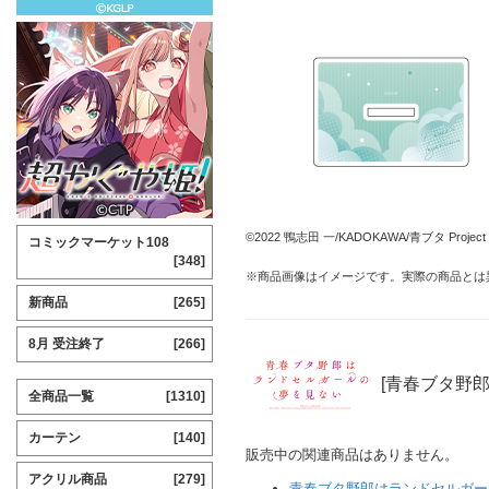
©2022 鴨志田 一/KADOKAWA/青ブタ Project
コミックマーケット108
[348]
※商品画像はイメージです。実際の商品とは
新商品
[265]
8月 受注終了
[266]
[青春ブタ野
全商品一覧
[1310]
カーテン
[140]
販売中の関連商品はありません。
アクリル商品
[279]
青春ブタ野郎はランドセルガー