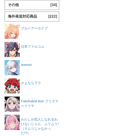
その他
[34]
海外発送対応商品
[222]
ブルーアーカイブ
日本ファルコム
anemoi
さよならララ
Fate/kaleid liner プリズマ
☆イリヤ
わたしが恋人になれるわ
けないじゃん、ムリムリ!
（※ムリじゃなかっ
た!?）