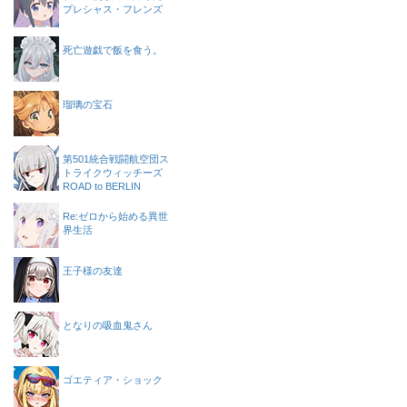
プレシャス・フレンズ
死亡遊戯で飯を食う。
瑠璃の宝石
第501統合戦闘航空団ス
トライクウィッチーズ
ROAD to BERLIN
Re:ゼロから始める異世
界生活
王子様の友達
となりの吸血鬼さん
ゴエティア・ショック