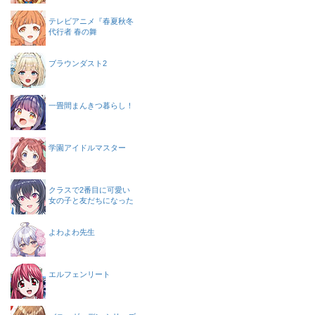
テレビアニメ『春夏秋冬
代行者 春の舞
ブラウンダスト2
一畳間まんきつ暮らし！
学園アイドルマスター
クラスで2番目に可愛い
女の子と友だちになった
よわよわ先生
エルフェンリート