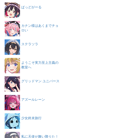
ばっどがーる
カナン様はあくまでチョ
ロい
ステラソラ
ようこそ実力至上主義の
教室へ
グリッドマン ユニバース
アズールレーン
少女終末旅行
私に天使が舞い降りた！