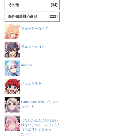
その他
[34]
海外発送対応商品
[222]
ブルーアーカイブ
日本ファルコム
anemoi
さよならララ
Fate/kaleid liner プリズマ
☆イリヤ
わたしが恋人になれるわ
けないじゃん、ムリムリ!
（※ムリじゃなかっ
た!?）