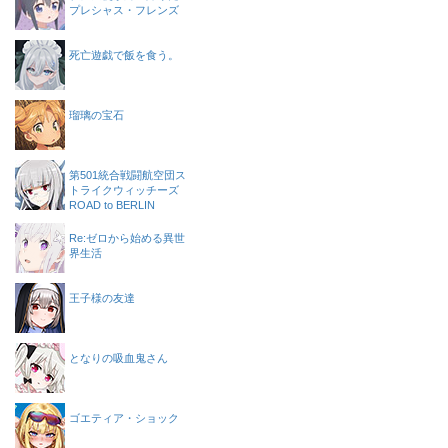
プレシャス・フレンズ
死亡遊戯で飯を食う。
瑠璃の宝石
第501統合戦闘航空団ス
トライクウィッチーズ
ROAD to BERLIN
Re:ゼロから始める異世
界生活
王子様の友達
となりの吸血鬼さん
ゴエティア・ショック