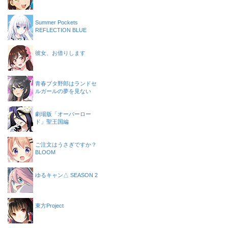
Summer Pockets
REFLECTION BLUE
彼女、お借りします
青春ブタ野郎はランドセ
ルガールの夢を見ない
劇場版「オーバーロー
ド」聖王国編
ご注文はうさぎですか？
BLOOM
ゆるキャン△ SEASON 2
東方Project