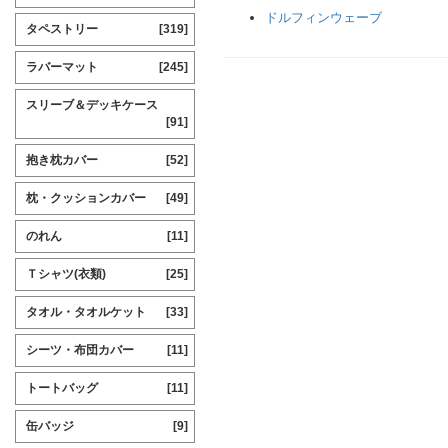
ドルフィンウェーブ
タペストリー
[319]
ラバーマット
[245]
スリーブ＆デッキケース
[91]
抱き枕カバー
[52]
枕・クッションカバー
[49]
のれん
[11]
Ｔシャツ(衣類)
[25]
タオル・タオルケット
[33]
シーツ・布団カバー
[11]
トートバッグ
[11]
缶バッジ
[9]