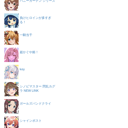
バニーガーデン シリーズ
負けヒロインが多すぎ
る！
一騎当千
超かぐや姫！
key
シノビマスター 閃乱カグ
ラ NEW LINK
ガールズバンドクライ
シャインポスト