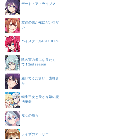
デート・ア・ライブⅤ
友達の妹が俺にだけウザ
い
ハイスクールD×D HERO
陰の実力者になりたく
て！2nd season
履いてください、鷹峰さ
ん
転生王女と天才令嬢の魔
法革命
魔女の旅々
ライザのアトリエ