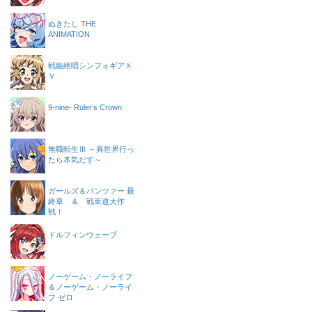
ぬきたし THE
ANIMATION
戦姫絶唱シンフォギアＸ
Ｖ
9-nine- Ruler’s Crown
無職転生Ⅲ ～異世界行っ
たら本気だす～
ガールズ＆パンツァー 最
終章 ＆ 戦車道大作
戦！
ドルフィンウェーブ
ノーゲーム・ノーライフ
＆ノーゲーム・ノーライ
フ ゼロ