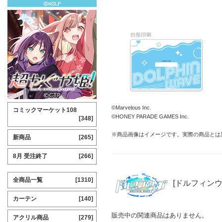
©Marvelous Inc.
コミックマーケット108
©HONEY PARADE GAMES Inc.
[348]
※商品画像はイメージです。実際の商品とは
新商品
[265]
8月 受注終了
[266]
全商品一覧
[1310]
[ドルフィンウ
カーテン
[140]
販売中の関連商品はありません。
アクリル商品
[279]