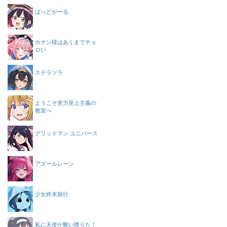
ばっどがーる
カナン様はあくまでチョ
ロい
ステラソラ
ようこそ実力至上主義の
教室へ
グリッドマン ユニバース
アズールレーン
少女終末旅行
私に天使が舞い降りた！