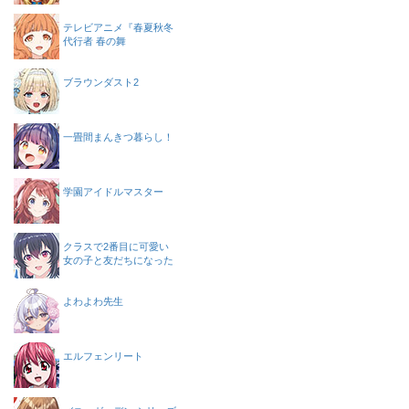
テレビアニメ『春夏秋冬
代行者 春の舞
ブラウンダスト2
一畳間まんきつ暮らし！
学園アイドルマスター
クラスで2番目に可愛い
女の子と友だちになった
よわよわ先生
エルフェンリート