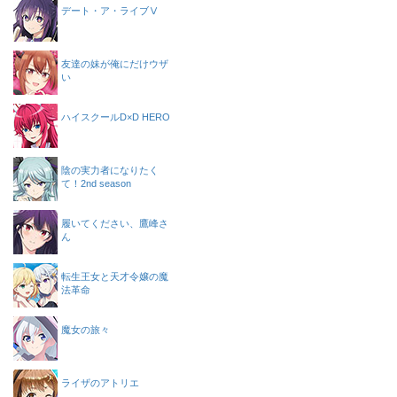
デート・ア・ライブⅤ
友達の妹が俺にだけウザ
い
ハイスクールD×D HERO
陰の実力者になりたく
て！2nd season
履いてください、鷹峰さ
ん
転生王女と天才令嬢の魔
法革命
魔女の旅々
ライザのアトリエ