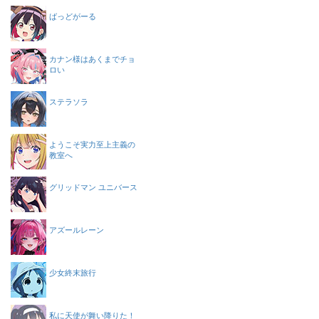
ばっどがーる
カナン様はあくまでチョ
ロい
ステラソラ
ようこそ実力至上主義の
教室へ
グリッドマン ユニバース
アズールレーン
少女終末旅行
私に天使が舞い降りた！