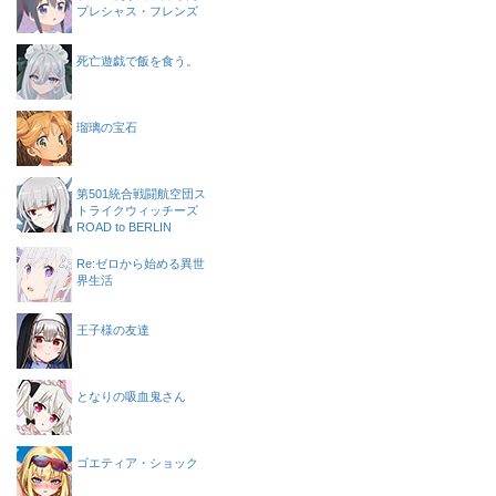
プレシャス・フレンズ
死亡遊戯で飯を食う。
瑠璃の宝石
第501統合戦闘航空団ス
トライクウィッチーズ
ROAD to BERLIN
Re:ゼロから始める異世
界生活
王子様の友達
となりの吸血鬼さん
ゴエティア・ショック