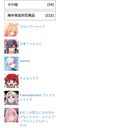
その他
[34]
海外発送対応商品
[222]
ブルーアーカイブ
日本ファルコム
anemoi
さよならララ
Fate/kaleid liner プリズマ
☆イリヤ
わたしが恋人になれるわ
けないじゃん、ムリムリ!
（※ムリじゃなかっ
た!?）