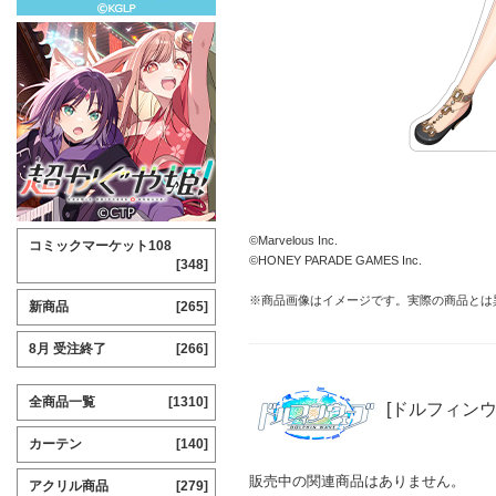
©Marvelous Inc.
コミックマーケット108
©HONEY PARADE GAMES Inc.
[348]
※商品画像はイメージです。実際の商品とは
新商品
[265]
8月 受注終了
[266]
全商品一覧
[1310]
[ドルフィンウ
カーテン
[140]
販売中の関連商品はありません。
アクリル商品
[279]