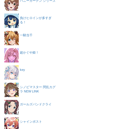
バニーガーデン シリーズ
負けヒロインが多すぎ
る！
一騎当千
超かぐや姫！
key
シノビマスター 閃乱カグ
ラ NEW LINK
ガールズバンドクライ
シャインポスト