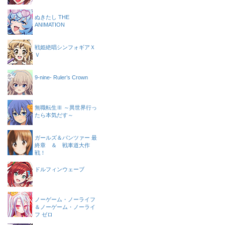
ぬきたし THE
ANIMATION
戦姫絶唱シンフォギアＸ
Ｖ
9-nine- Ruler’s Crown
無職転生Ⅲ ～異世界行っ
たら本気だす～
ガールズ＆パンツァー 最
終章 ＆ 戦車道大作
戦！
ドルフィンウェーブ
ノーゲーム・ノーライフ
＆ノーゲーム・ノーライ
フ ゼロ