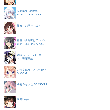
Summer Pockets
REFLECTION BLUE
彼女、お借りします
青春ブタ野郎はランドセ
ルガールの夢を見ない
劇場版「オーバーロー
ド」聖王国編
ご注文はうさぎですか？
BLOOM
ゆるキャン△ SEASON 2
東方Project