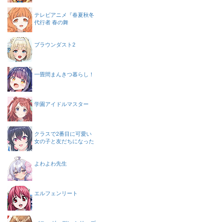
テレビアニメ『春夏秋冬
代行者 春の舞
ブラウンダスト2
一畳間まんきつ暮らし！
学園アイドルマスター
クラスで2番目に可愛い
女の子と友だちになった
よわよわ先生
エルフェンリート