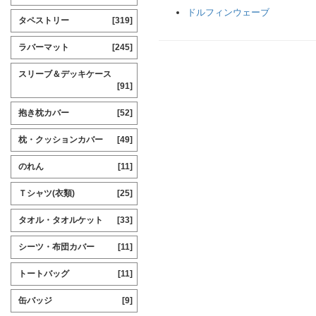
ドルフィンウェーブ
タペストリー
[319]
ラバーマット
[245]
スリーブ＆デッキケース
[91]
抱き枕カバー
[52]
枕・クッションカバー
[49]
のれん
[11]
Ｔシャツ(衣類)
[25]
タオル・タオルケット
[33]
シーツ・布団カバー
[11]
トートバッグ
[11]
缶バッジ
[9]