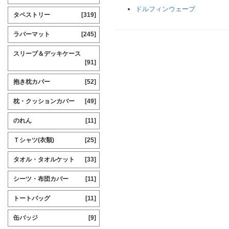
ドルフィンウェーブ
タペストリー
[319]
ラバーマット
[245]
スリーブ＆デッキケース
[91]
抱き枕カバー
[52]
枕・クッションカバー
[49]
のれん
[11]
Ｔシャツ(衣類)
[25]
タオル・タオルケット
[33]
シーツ・布団カバー
[11]
トートバッグ
[11]
缶バッジ
[9]