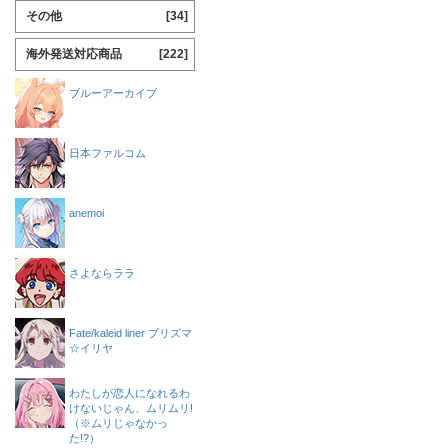
その他
[34]
海外発送対応商品
[222]
ブルーアーカイブ
日本ファルコム
anemoi
さよならララ
Fate/kaleid liner プリズマ
☆イリヤ
わたしが恋人になれるわ
けないじゃん、ムリムリ!
（※ムリじゃなかっ
た!?）