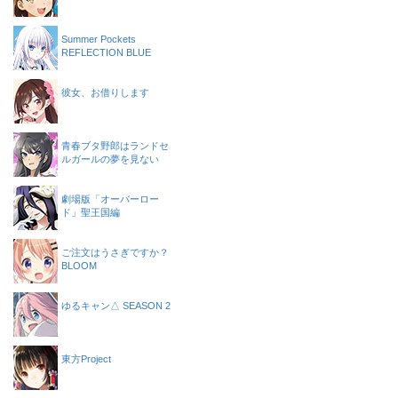
Summer Pockets
REFLECTION BLUE
彼女、お借りします
青春ブタ野郎はランドセ
ルガールの夢を見ない
劇場版「オーバーロー
ド」聖王国編
ご注文はうさぎですか？
BLOOM
ゆるキャン△ SEASON 2
東方Project