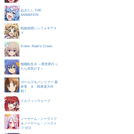
ぬきたし THE
ANIMATION
戦姫絶唱シンフォギアＸ
Ｖ
9-nine- Ruler’s Crown
無職転生Ⅲ ～異世界行っ
たら本気だす～
ガールズ＆パンツァー 最
終章 ＆ 戦車道大作
戦！
ドルフィンウェーブ
ノーゲーム・ノーライフ
＆ノーゲーム・ノーライ
フ ゼロ