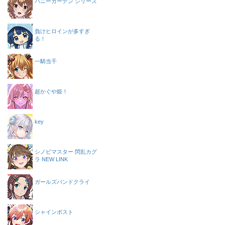
バニーガーデン シリーズ
負けヒロインが多すぎ
る！
一騎当千
超かぐや姫！
key
シノビマスター 閃乱カグ
ラ NEW LINK
ガールズバンドクライ
シャインポスト