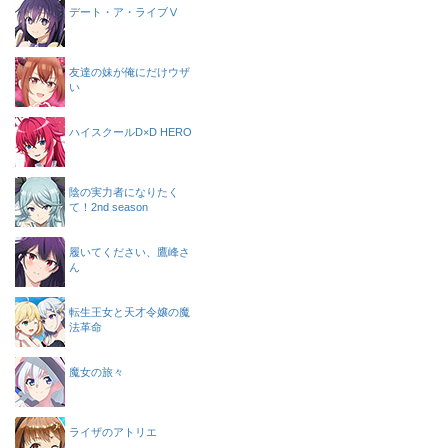
デート・ア・ライブⅤ
友達の妹が俺にだけウザ
い
ハイスクールD×D HERO
陰の実力者になりたく
て！2nd season
履いてください、鷹峰さ
ん
転生王女と天才令嬢の魔
法革命
魔女の旅々
ライザのアトリエ