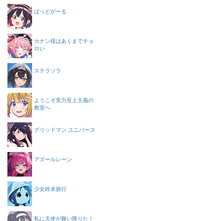
ばっどがーる
カナン様はあくまでチョ
ロい
ステラソラ
ようこそ実力至上主義の
教室へ
グリッドマン ユニバース
アズールレーン
少女終末旅行
私に天使が舞い降りた！