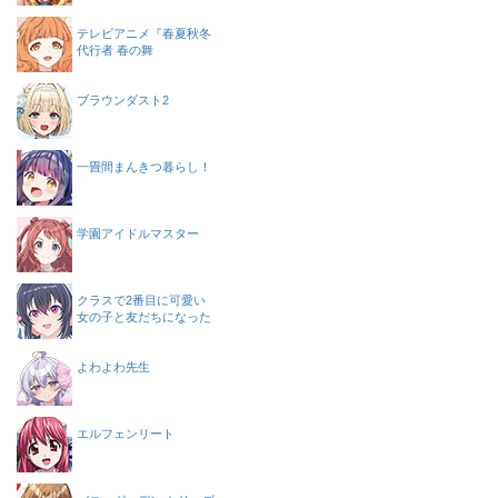
テレビアニメ『春夏秋冬
代行者 春の舞
ブラウンダスト2
一畳間まんきつ暮らし！
学園アイドルマスター
クラスで2番目に可愛い
女の子と友だちになった
よわよわ先生
エルフェンリート