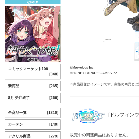
©Marvelous Inc.
コミックマーケット108
©HONEY PARADE GAMES Inc.
[348]
※商品画像はイメージです。実際の商品とは
新商品
[265]
8月 受注終了
[266]
全商品一覧
[1310]
[ドルフィンウ
カーテン
[140]
販売中の関連商品はありません。
アクリル商品
[279]