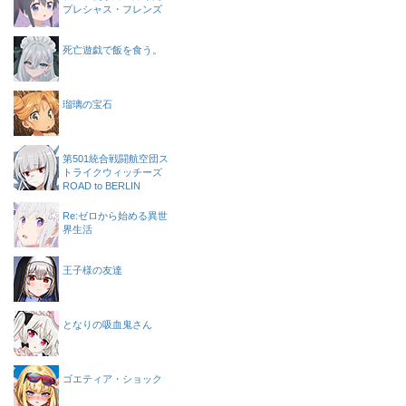
プレシャス・フレンズ
死亡遊戯で飯を食う。
瑠璃の宝石
第501統合戦闘航空団ス
トライクウィッチーズ
ROAD to BERLIN
Re:ゼロから始める異世
界生活
王子様の友達
となりの吸血鬼さん
ゴエティア・ショック