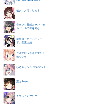
彼女、お借りします
青春ブタ野郎はランドセ
ルガールの夢を見ない
劇場版「オーバーロー
ド」聖王国編
ご注文はうさぎですか？
BLOOM
ゆるキャン△ SEASON 2
東方Project
イラストレーター