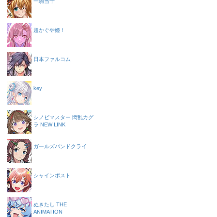
一騎当千
超かぐや姫！
日本ファルコム
key
シノビマスター 閃乱カグ
ラ NEW LINK
ガールズバンドクライ
シャインポスト
ぬきたし THE
ANIMATION