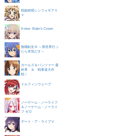
戦姫絶唱シンフォギアＸ
Ｖ
9-nine- Ruler’s Crown
無職転生Ⅲ ～異世界行っ
たら本気だす～
ガールズ＆パンツァー 最
終章 ＆ 戦車道大作
戦！
ドルフィンウェーブ
ノーゲーム・ノーライフ
＆ノーゲーム・ノーライ
フ ゼロ
デート・ア・ライブⅤ