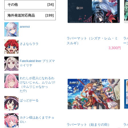
その他
[34]
海外発送対応商品
[199]
anemoi
ラバーマット（シズナ・レム・ミ
ラ
スルギ）
ー
さよならララ
3,300円
Fate/kaleid liner プリズマ
☆イリヤ
わたしが恋人になれるわ
けないじゃん、ムリムリ!
（※ムリじゃなかっ
た!?）
ばっどがーる
カナン様はあくまでチョ
ロい
ラバーマット（始まりの街）
ラ