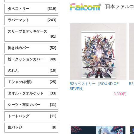
[日本ファルコ
タペストリー
[319]
ラバーマット
[243]
スリーブ＆デッキケース
[91]
抱き枕カバー
[52]
枕・クッションカバー
[49]
のれん
[10]
Ｔシャツ(衣類)
[25]
B2タペストリー（ROUND OF
B
SEVEN）
タオル・タオルケット
[33]
3,300円
シーツ・布団カバー
[11]
トートバッグ
[11]
缶バッジ
[9]