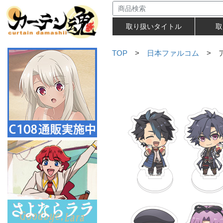
取り扱いタイトル
取
TOP
>
日本ファルコム
> ア