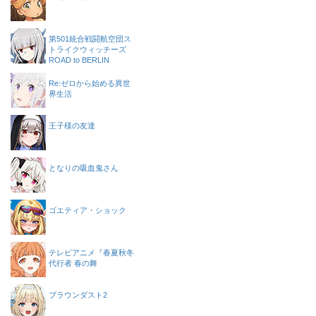
第501統合戦闘航空団ス
トライクウィッチーズ
ROAD to BERLIN
Re:ゼロから始める異世
界生活
王子様の友達
となりの吸血鬼さん
ゴエティア・ショック
テレビアニメ『春夏秋冬
代行者 春の舞
ブラウンダスト2