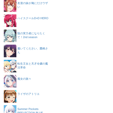
友達の妹が俺にだけウザ
い
ハイスクールD×D HERO
陰の実力者になりたく
て！2nd season
履いてください、鷹峰さ
ん
転生王女と天才令嬢の魔
法革命
魔女の旅々
ライザのアトリエ
Summer Pockets
REFLECTION BLUE