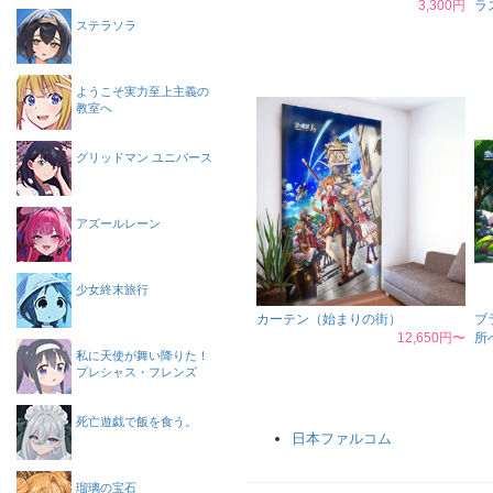
3,300円
ラ
ステラソラ
ようこそ実力至上主義の
教室へ
グリッドマン ユニバース
アズールレーン
少女終末旅行
カーテン（始まりの街）
ブ
12,650円〜
所
私に天使が舞い降りた！
プレシャス・フレンズ
死亡遊戯で飯を食う。
日本ファルコム
瑠璃の宝石