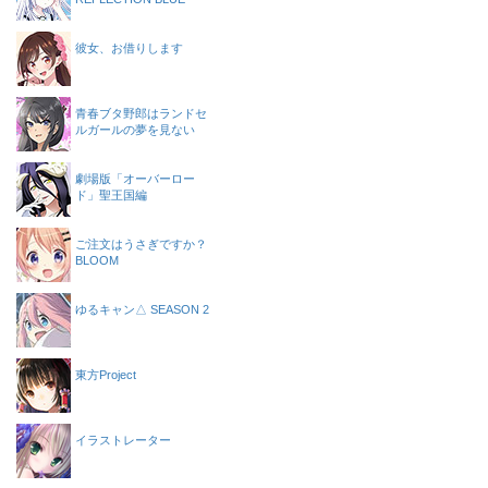
彼女、お借りします
青春ブタ野郎はランドセ
ルガールの夢を見ない
劇場版「オーバーロー
ド」聖王国編
ご注文はうさぎですか？
BLOOM
ゆるキャン△ SEASON 2
東方Project
イラストレーター