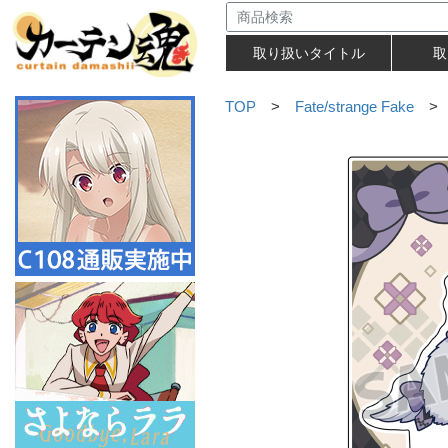
取り扱いタイトル
取
TOP
>
Fate/strange Fake
> 