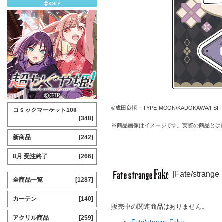
©成田良悟・TYPE-MOON/KADOKAWA/FSF
コミックマーケット108
[348]
※商品画像はイメージです。実際の商品とは
新商品
[242]
8月 受注終了
[266]
[Fate/stran
全商品一覧
[1287]
カーテン
[140]
販売中の関連商品はありません。
アクリル商品
[259]
Fate/strange Fake