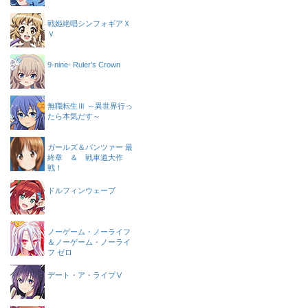
戦姫絶唱シンフォギアＸ
Ｖ
9-nine- Ruler’s Crown
無職転生Ⅲ ～異世界行っ
たら本気だす～
ガールズ＆パンツァー 最
終章 ＆ 戦車道大作
戦！
ドルフィンウェーブ
ノーゲーム・ノーライフ
＆ノーゲーム・ノーライ
フ ゼロ
デート・ア・ライブⅤ