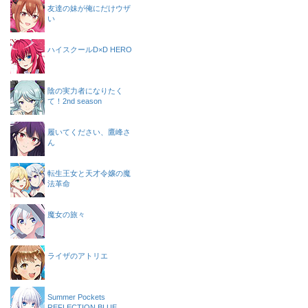
友達の妹が俺にだけウザ
い
ハイスクールD×D HERO
陰の実力者になりたく
て！2nd season
履いてください、鷹峰さ
ん
転生王女と天才令嬢の魔
法革命
魔女の旅々
ライザのアトリエ
Summer Pockets
REFLECTION BLUE