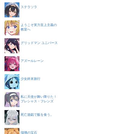
ステラソラ
ようこそ実力至上主義の
教室へ
グリッドマン ユニバース
アズールレーン
少女終末旅行
私に天使が舞い降りた！
プレシャス・フレンズ
死亡遊戯で飯を食う。
瑠璃の宝石