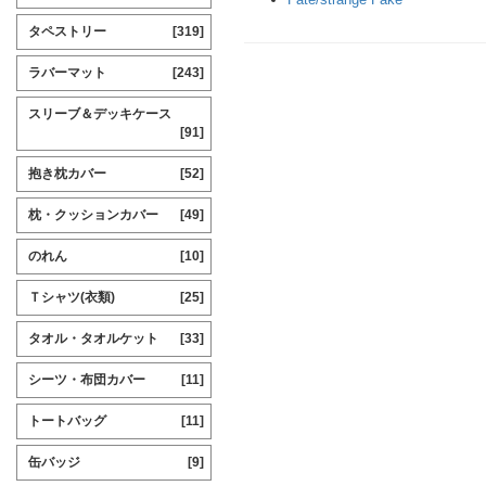
タペストリー
[319]
ラバーマット
[243]
スリーブ＆デッキケース
[91]
抱き枕カバー
[52]
枕・クッションカバー
[49]
のれん
[10]
Ｔシャツ(衣類)
[25]
タオル・タオルケット
[33]
シーツ・布団カバー
[11]
トートバッグ
[11]
缶バッジ
[9]