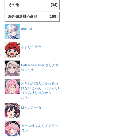
その他
[34]
海外発送対応商品
[199]
anemoi
さよならララ
Fate/kaleid liner プリズマ
☆イリヤ
わたしが恋人になれるわ
けないじゃん、ムリムリ!
（※ムリじゃなかっ
た!?）
ばっどがーる
カナン様はあくまでチョ
ロい