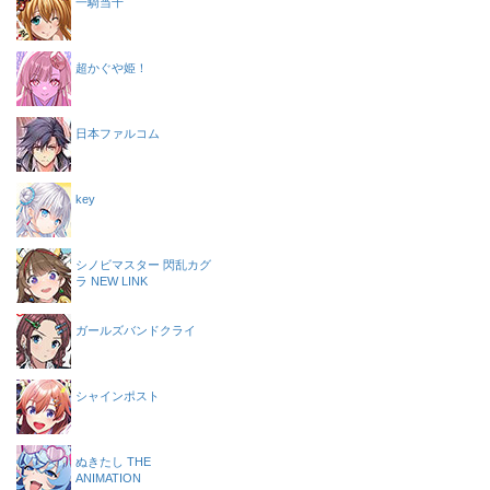
一騎当千
超かぐや姫！
日本ファルコム
key
シノビマスター 閃乱カグ
ラ NEW LINK
ガールズバンドクライ
シャインポスト
ぬきたし THE
ANIMATION