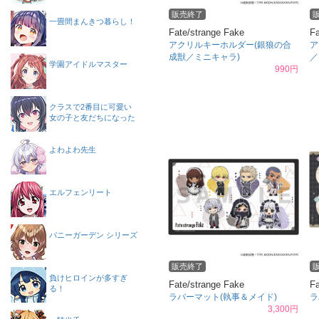
販売終了
一畳間まんきつ暮らし！
Fate/strange Fake
Fa
アクリルキーホルダー(銀狼の合
ア
成獣／ミニキャラ)
／
学園アイドルマスター
990円
クラスで2番目に可愛い
女の子と友だちになった
よわよわ先生
エルフェンリート
バニーガーデン シリーズ
販売終了
負けヒロインが多すぎ
Fate/strange Fake
Fa
る！
ラバーマット(執事＆メイド)
ラ
3,300円