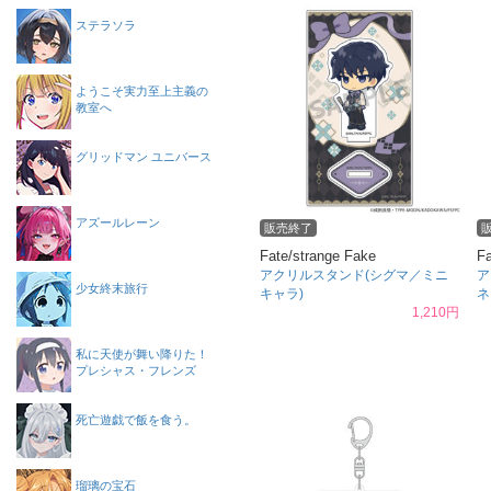
ステラソラ
ようこそ実力至上主義の
教室へ
グリッドマン ユニバース
アズールレーン
販売終了
Fate/strange Fake
Fa
アクリルスタンド(シグマ／ミニ
ア
少女終末旅行
キャラ)
ネ
1,210円
私に天使が舞い降りた！
プレシャス・フレンズ
死亡遊戯で飯を食う。
瑠璃の宝石