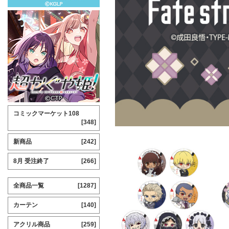
コミックマーケット108
[348]
新商品
[242]
8月 受注終了
[266]
全商品一覧
[1287]
カーテン
[140]
アクリル商品
[259]