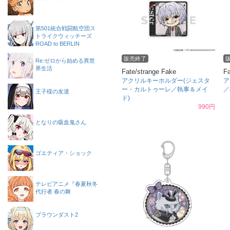
第501統合戦闘航空団ス
トライクウィッチーズ
ROAD to BERLIN
販売終了
Re:ゼロから始める異世
界生活
Fate/strange Fake
Fa
アクリルキーホルダー(ジェスタ
ア
ー・カルトゥーレ／執事＆メイ
／
王子様の友達
ド)
990円
となりの吸血鬼さん
ゴエティア・ショック
テレビアニメ『春夏秋冬
代行者 春の舞
ブラウンダスト2