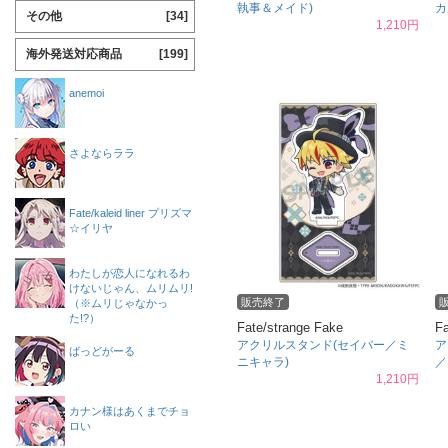
執事＆メイド)
カ
その他
[34]
1,210円
海外発送対応商品
[199]
anemoi
さよならララ
Fate/kaleid liner プリズマ
☆イリヤ
わたしが恋人になれるわ
けないじゃん、ムリムリ!
販売終了
（※ムリじゃなかっ
た!?）
Fate/strange Fake
Fa
アクリルスタンド(セイバー／ミ
ア
ばっどがーる
ニキャラ)
／
1,210円
カナン様はあくまでチョ
ロい