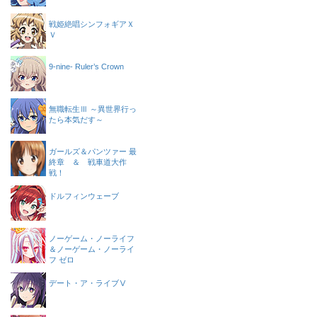
戦姫絶唱シンフォギアＸ
Ｖ
9-nine- Ruler’s Crown
無職転生Ⅲ ～異世界行っ
たら本気だす～
ガールズ＆パンツァー 最
終章 ＆ 戦車道大作
戦！
ドルフィンウェーブ
ノーゲーム・ノーライフ
＆ノーゲーム・ノーライ
フ ゼロ
デート・ア・ライブⅤ