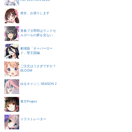
彼女、お借りします
青春ブタ野郎はランドセ
ルガールの夢を見ない
劇場版「オーバーロー
ド」聖王国編
ご注文はうさぎですか？
BLOOM
ゆるキャン△ SEASON 2
東方Project
イラストレーター