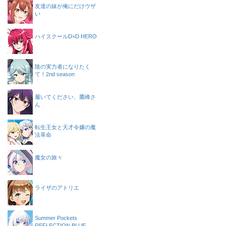
友達の妹が俺にだけウザ
い
ハイスクールD×D HERO
陰の実力者になりたく
て！2nd season
履いてください、鷹峰さ
ん
転生王女と天才令嬢の魔
法革命
魔女の旅々
ライザのアトリエ
Summer Pockets
REFLECTION BLUE