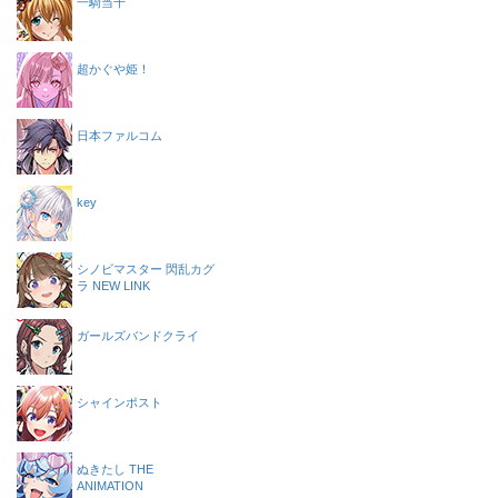
一騎当千
超かぐや姫！
日本ファルコム
key
シノビマスター 閃乱カグ
ラ NEW LINK
ガールズバンドクライ
シャインポスト
ぬきたし THE
ANIMATION