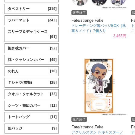
タペストリー
[319]
販売終了
Fate/strange Fake
Fa
ラバーマット
[243]
トレーディング缶バッジBOX（執
ト
事＆メイド）7個入り
ニ
スリーブ＆デッキケース
3,465円
[91]
抱き枕カバー
[52]
枕・クッションカバー
[49]
のれん
[10]
Ｔシャツ(衣類)
[25]
タオル・タオルケット
[33]
シーツ・布団カバー
[11]
トートバッグ
[11]
販売終了
Fate/strange Fake
Fa
缶バッジ
[9]
アクリルスタンド(キャスター／
ア