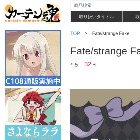
取り扱いタイトル
取
TOP
> Fate/strange Fake
Fate/strange F
32
件数
件