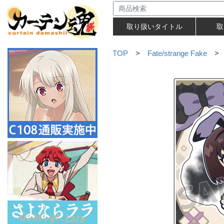
取り扱いタイトル
取
TOP
>
Fate/strange Fake
> 