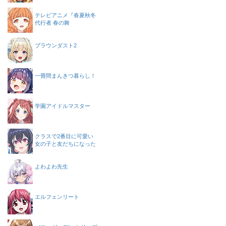
テレビアニメ『春夏秋冬
代行者 春の舞
ブラウンダスト2
一畳間まんきつ暮らし！
学園アイドルマスター
クラスで2番目に可愛い
女の子と友だちになった
よわよわ先生
エルフェンリート