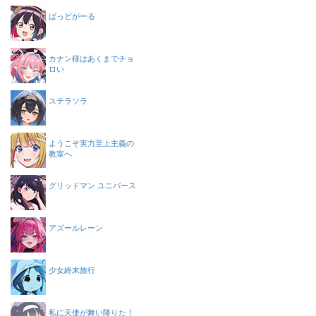
ばっどがーる
カナン様はあくまでチョ
ロい
ステラソラ
ようこそ実力至上主義の
教室へ
グリッドマン ユニバース
アズールレーン
少女終末旅行
私に天使が舞い降りた！