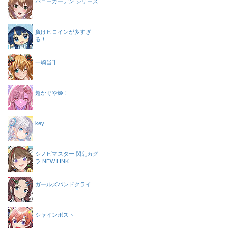
バニーガーデン シリーズ
負けヒロインが多すぎ
る！
一騎当千
超かぐや姫！
key
シノビマスター 閃乱カグ
ラ NEW LINK
ガールズバンドクライ
シャインポスト