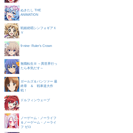
ぬきたし THE
ANIMATION
戦姫絶唱シンフォギアＸ
Ｖ
9-nine- Ruler’s Crown
無職転生Ⅲ ～異世界行っ
たら本気だす～
ガールズ＆パンツァー 最
終章 ＆ 戦車道大作
戦！
ドルフィンウェーブ
ノーゲーム・ノーライフ
＆ノーゲーム・ノーライ
フ ゼロ