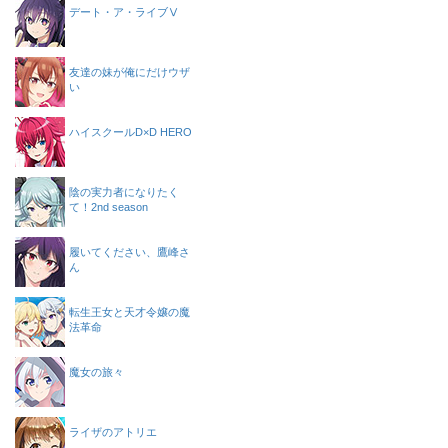
デート・ア・ライブⅤ
友達の妹が俺にだけウザ
い
ハイスクールD×D HERO
陰の実力者になりたく
て！2nd season
履いてください、鷹峰さ
ん
転生王女と天才令嬢の魔
法革命
魔女の旅々
ライザのアトリエ