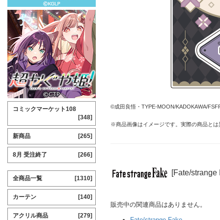
©成田良悟・TYPE-MOON/KADOKAWA/FSF
コミックマーケット108
[348]
※商品画像はイメージです。実際の商品とは
新商品
[265]
8月 受注終了
[266]
[Fate/stran
全商品一覧
[1310]
カーテン
[140]
販売中の関連商品はありません。
アクリル商品
[279]
Fate/strange Fake