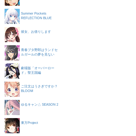
Summer Pockets
REFLECTION BLUE
彼女、お借りします
青春ブタ野郎はランドセ
ルガールの夢を見ない
劇場版「オーバーロー
ド」聖王国編
ご注文はうさぎですか？
BLOOM
ゆるキャン△ SEASON 2
東方Project