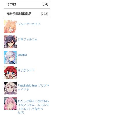
その他
[34]
海外発送対応商品
[222]
ブルーアーカイブ
日本ファルコム
anemoi
さよならララ
Fate/kaleid liner プリズマ
☆イリヤ
わたしが恋人になれるわ
けないじゃん、ムリムリ!
（※ムリじゃなかっ
た!?）