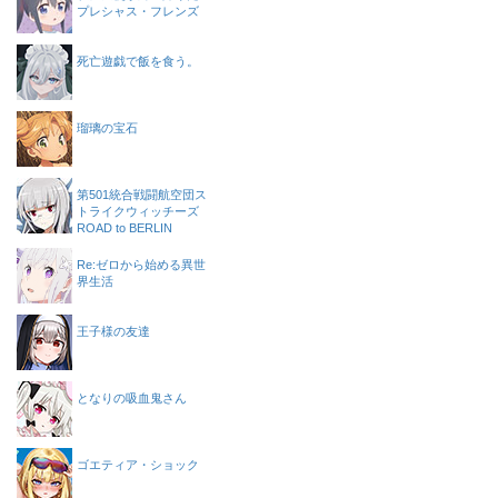
プレシャス・フレンズ
死亡遊戯で飯を食う。
瑠璃の宝石
第501統合戦闘航空団ス
トライクウィッチーズ
ROAD to BERLIN
Re:ゼロから始める異世
界生活
王子様の友達
となりの吸血鬼さん
ゴエティア・ショック