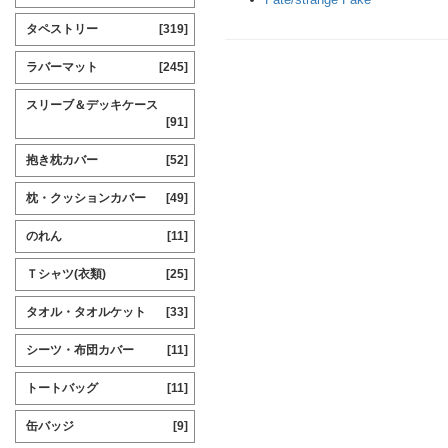
タペストリー
[319]
ラバーマット
[245]
スリーブ＆デッキケース
[91]
抱き枕カバー
[52]
枕・クッションカバー
[49]
のれん
[11]
Ｔシャツ(衣類)
[25]
タオル・タオルケット
[33]
シーツ・布団カバー
[11]
トートバッグ
[11]
缶バッジ
[9]