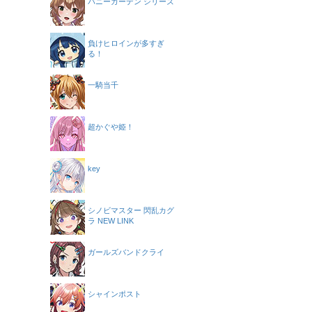
バニーガーデン シリーズ
負けヒロインが多すぎ
る！
一騎当千
超かぐや姫！
key
シノビマスター 閃乱カグ
ラ NEW LINK
ガールズバンドクライ
シャインポスト