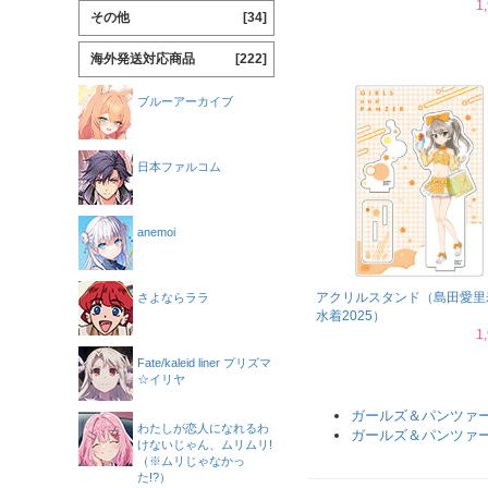
1
その他
[34]
海外発送対応商品
[222]
ブルーアーカイブ
日本ファルコム
anemoi
アクリルスタンド（島田愛里
さよならララ
水着2025）
1
Fate/kaleid liner プリズマ
☆イリヤ
ガールズ＆パンツァー
わたしが恋人になれるわ
ガールズ＆パンツァー
けないじゃん、ムリムリ!
（※ムリじゃなかっ
た!?）