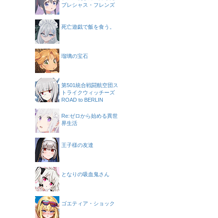
プレシャス・フレンズ
死亡遊戯で飯を食う。
瑠璃の宝石
第501統合戦闘航空団ス
トライクウィッチーズ
ROAD to BERLIN
Re:ゼロから始める異世
界生活
王子様の友達
となりの吸血鬼さん
ゴエティア・ショック