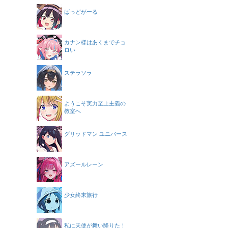
ばっどがーる
カナン様はあくまでチョ
ロい
ステラソラ
ようこそ実力至上主義の
教室へ
グリッドマン ユニバース
アズールレーン
少女終末旅行
私に天使が舞い降りた！