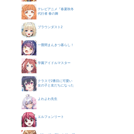
テレビアニメ『春夏秋冬
代行者 春の舞
ブラウンダスト2
一畳間まんきつ暮らし！
学園アイドルマスター
クラスで2番目に可愛い
女の子と友だちになった
よわよわ先生
エルフェンリート