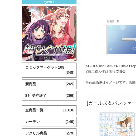
©GIRLS und PANZER Finale Proje
コミックマーケット108
©戦車道大作戦 実行委員会
[348]
※商品画像はイメージです。実際
新商品
[265]
8月 受注終了
[266]
[ガールズ＆パンツァー
全商品一覧
[1310]
カーテン
[140]
アクリル商品
[279]