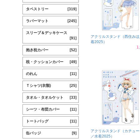
タペストリー
[319]
ラバーマット
[245]
スリーブ＆デッキケース
アクリルスタンド（西住みほ
[91]
着2025）
1
抱き枕カバー
[52]
枕・クッションカバー
[49]
のれん
[11]
Ｔシャツ(衣類)
[25]
タオル・タオルケット
[33]
シーツ・布団カバー
[11]
トートバッグ
[11]
アクリルスタンド（カチュー
缶バッジ
[9]
／水着2025）