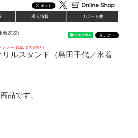
報
求人情報
サポート他
2022）
ンツァー 戦車道大作戦！
クリルスタンド（島田千代／水着
了商品です。