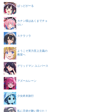
ばっどがーる
カナン様はあくまでチョ
ロい
ステラソラ
ようこそ実力至上主義の
教室へ
グリッドマン ユニバース
アズールレーン
少女終末旅行
私に天使が舞い降りた！