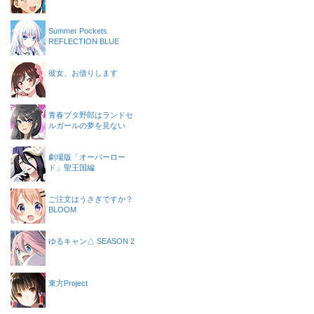
Summer Pockets
REFLECTION BLUE
彼女、お借りします
青春ブタ野郎はランドセ
ルガールの夢を見ない
劇場版「オーバーロー
ド」聖王国編
ご注文はうさぎですか？
BLOOM
ゆるキャン△ SEASON 2
東方Project