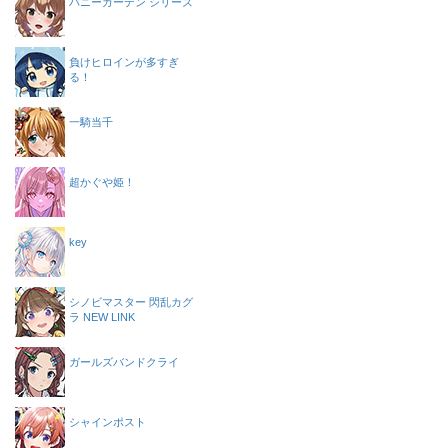
バニーガーデン シリーズ
負けヒロインが多すぎ
る！
一騎当千
超かぐや姫！
key
シノビマスター 閃乱カグ
ラ NEW LINK
ガールズバンドクライ
シャインポスト