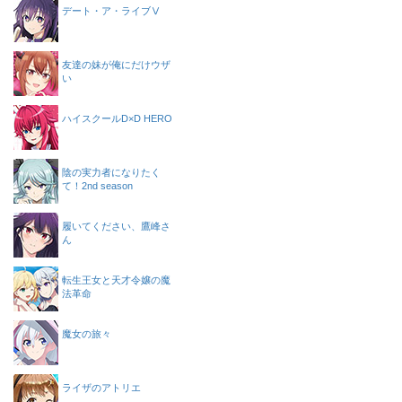
デート・ア・ライブⅤ
友達の妹が俺にだけウザ
い
ハイスクールD×D HERO
陰の実力者になりたく
て！2nd season
履いてください、鷹峰さ
ん
転生王女と天才令嬢の魔
法革命
魔女の旅々
ライザのアトリエ