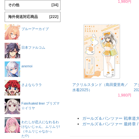
1,980円
その他
[34]
海外発送対応商品
[222]
ブルーアーカイブ
日本ファルコム
anemoi
アクリルスタンド（島田愛里寿／
ア
さよならララ
水着2025）
20
1,980円
Fate/kaleid liner プリズマ
☆イリヤ
ガールズ＆パンツァー 戦車道
わたしが恋人になれるわ
ガールズ＆パンツァー 最終章 
けないじゃん、ムリムリ!
（※ムリじゃなかっ
た!?）