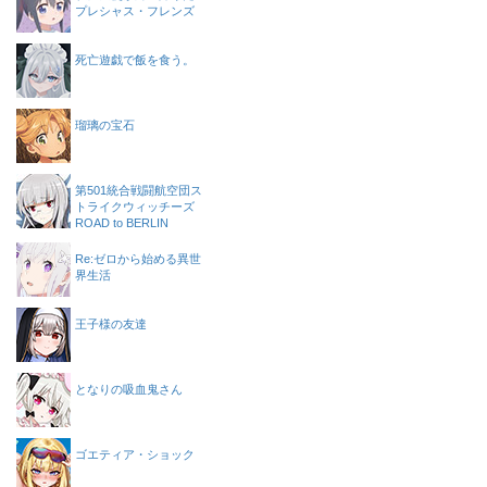
プレシャス・フレンズ
死亡遊戯で飯を食う。
瑠璃の宝石
第501統合戦闘航空団ス
トライクウィッチーズ
ROAD to BERLIN
Re:ゼロから始める異世
界生活
王子様の友達
となりの吸血鬼さん
ゴエティア・ショック