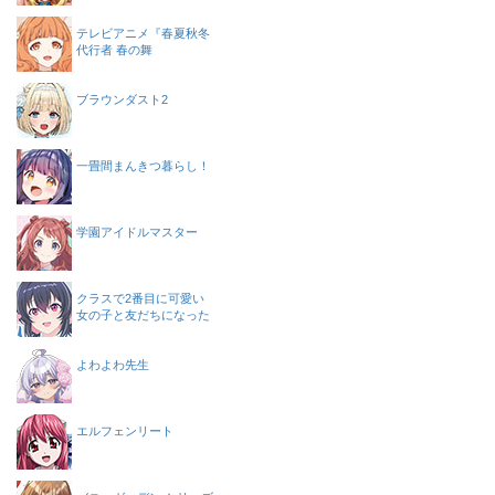
テレビアニメ『春夏秋冬
代行者 春の舞
ブラウンダスト2
一畳間まんきつ暮らし！
学園アイドルマスター
クラスで2番目に可愛い
女の子と友だちになった
よわよわ先生
エルフェンリート