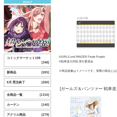
©GIRLS und PANZER Finale Projekt
コミックマーケット108
©戦車道大作戦 実行委員会
[348]
※商品画像はイメージです。実際の商品とは
新商品
[265]
8月 受注終了
[266]
[ガールズ＆パンツァー 戦車道
全商品一覧
[1310]
カーテン
[140]
アクリル商品
[279]