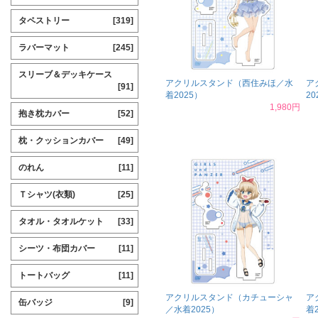
タペストリー
[319]
ラバーマット
[245]
スリーブ＆デッキケース
アクリルスタンド（西住みほ／水
ア
[91]
着2025）
20
1,980円
抱き枕カバー
[52]
枕・クッションカバー
[49]
のれん
[11]
Ｔシャツ(衣類)
[25]
タオル・タオルケット
[33]
シーツ・布団カバー
[11]
トートバッグ
[11]
アクリルスタンド（カチューシャ
ア
缶バッジ
[9]
／水着2025）
着