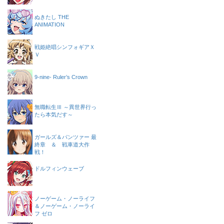
ぬきたし THE
ANIMATION
戦姫絶唱シンフォギアＸ
Ｖ
9-nine- Ruler’s Crown
無職転生Ⅲ ～異世界行っ
たら本気だす～
ガールズ＆パンツァー 最
終章 ＆ 戦車道大作
戦！
ドルフィンウェーブ
ノーゲーム・ノーライフ
＆ノーゲーム・ノーライ
フ ゼロ