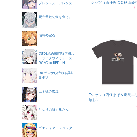
Tシャツ（西住みほ＆秋山優
プレシャス・フレンズ
3
死亡遊戯で飯を食う。
瑠璃の宝石
第501統合戦闘航空団ス
トライクウィッチーズ
ROAD to BERLIN
Re:ゼロから始める異世
界生活
王子様の友達
Tシャツ（西住まほ＆逸見エ
散歩）
3
となりの吸血鬼さん
ゴエティア・ショック