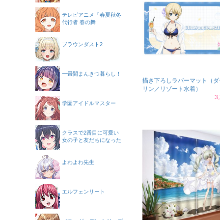
テレビアニメ『春夏秋冬
代行者 春の舞
ブラウンダスト2
一畳間まんきつ暮らし！
描き下ろしラバーマット（ダ
リン／リゾート水着）
3
学園アイドルマスター
クラスで2番目に可愛い
女の子と友だちになった
よわよわ先生
エルフェンリート