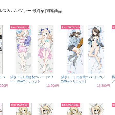
ルズ＆パンツァー 最終章]関連商品
チュ
描き下ろし抱き枕カバー（マリ
描き下ろし抱き枕カバー(ミカ／
描
ー）2WAYトリコット
2WAYトリコット)
／
,200円
13,200円
13,200円