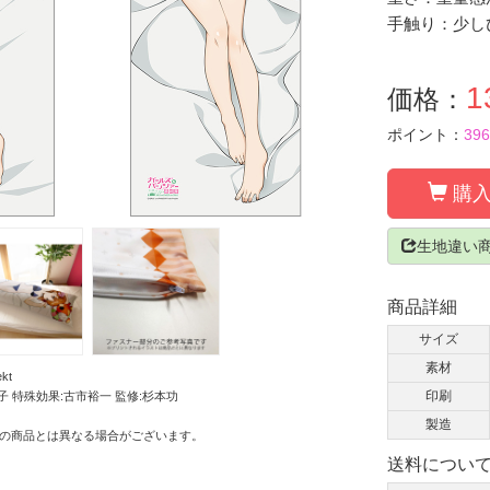
手触り：少し
1
価格：
ポイント：
396
購入
生地違い商
商品詳細
サイズ
素材
kt
印刷
子 特殊効果:古市裕一 監修:杉本功
製造
の商品とは異なる場合がございます。
送料につい