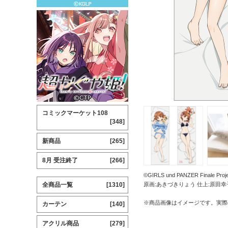
コミックマーケット108
[348]
新商品
[265]
8月 受注終了
[266]
©GIRLS und PANZER Finale Proje
全商品一覧
[1310]
原画:あきづきりょう 仕上:原田幸
※商品画像はイメージです。実際
カーテン
[140]
アクリル商品
[279]