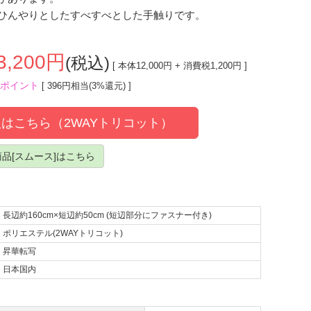
ひんやりとしたすべすべとした手触りです。
3,200
円
(税込)
[ 本体
12,000
円 + 消費税
1,200
円 ]
ポイント
[ 396円相当(3%還元) ]
はこちら（2WAYトリコット）
品[スムース]はこちら
長辺約160cm×短辺約50cm (短辺部分にファスナー付き)
ポリエステル(2WAYトリコット)
昇華転写
日本国内
て