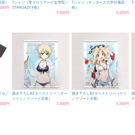
花里）
Tシャツ（聖グロリアーナ女学院／
Tシャツ（サンダース大学付属高
T
,300円
STARGAZY PIE）
校）
3,300円
3,300円
リカ／
描き下ろしB2タペストリー（ダー
描き下ろしB2タペストリー（ケイ
描
ジリン／リゾート水着）
／リゾート水着）
チ
,300円
3,300円
3,300円