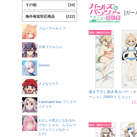
その他
[34]
[ガー
海外発送対応商品
[222]
ブルーアーカイブ
日本ファルコム
anemoi
さよならララ
描き下ろし抱き枕カバー（カ
ーシャ）2WAYトリコット
Fate/kaleid liner プリズマ
13
☆イリヤ
わたしが恋人になれるわ
けないじゃん、ムリムリ!
（※ムリじゃなかっ
た!?）