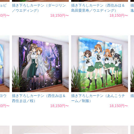
ョビ
描き下ろしカーテン（ダージリン
描き下ろしカーテン（西住みほ＆
描
／ウエディング）
島田愛里寿／ウエディング）
逸
050円〜
18,150円〜
18,150円〜
ヨウ
描き下ろしカーテン（西住みほ＆
描き下ろしカーテン（あんこうチ
描
西住まほ／桜）
ーム／制服）
150円〜
18,150円〜
18,150円〜