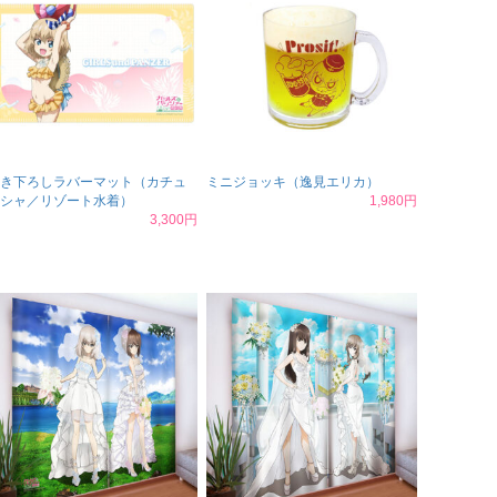
き下ろしラバーマット（カチュ
ミニジョッキ（逸見エリカ）
シャ／リゾート水着）
1,980円
3,300円