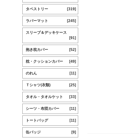
タペストリー
[319]
ラバーマット
[245]
スリーブ＆デッキケース
[91]
抱き枕カバー
[52]
枕・クッションカバー
[49]
のれん
[11]
Ｔシャツ(衣類)
[25]
タオル・タオルケット
[33]
シーツ・布団カバー
[11]
トートバッグ
[11]
缶バッジ
[9]