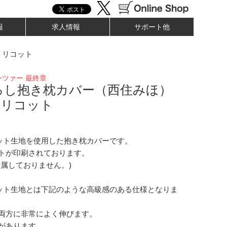
報
求人情報
サポート他
トリコット
ツァー 最終章
ろし抱き枕カバー（西住みほ）
トリコット
コット生地を使用した抱き枕カバーです。
トが印刷されております。
付属しておりません。)
コット生地とは下記のような高級感のある仕様となりま
両方に非常によく伸びます。
があります。