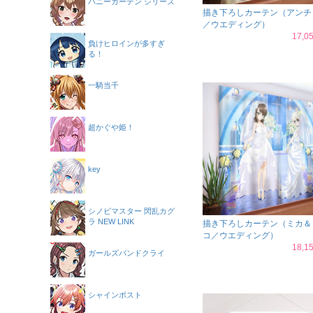
バニーガーデン シリーズ
描き下ろしカーテン（アンチ
／ウエディング）
17,
負けヒロインが多すぎ
る！
一騎当千
超かぐや姫！
key
シノビマスター 閃乱カグ
ラ NEW LINK
描き下ろしカーテン（ミカ＆
コ／ウエディング）
18,
ガールズバンドクライ
シャインポスト