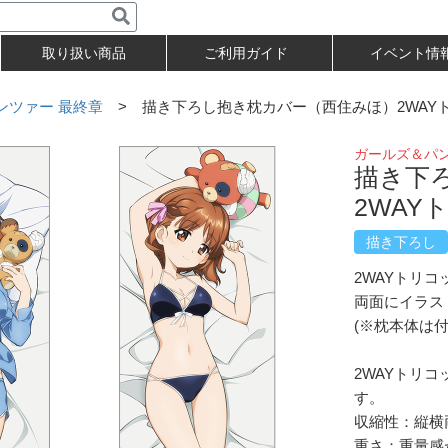
取り扱い商品
ご利用ガイド
イベント情
ンツァー 最終章
> 描き下ろし抱き枕カバー（西住みほ）2WAY
ガールズ＆パン
描き下
2WAY
描き下ろし
2WAYトリ
両面にイラス
(※枕本体は
2WAYトリ
す。
収縮性：縦横
重さ：重量感