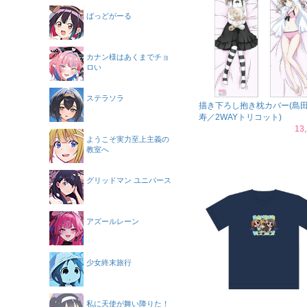
ばっどがーる
カナン様はあくまでチョ
ロい
ステラソラ
描き下ろし抱き枕カバー(島
寿／2WAYトリコット)
13
ようこそ実力至上主義の
教室へ
グリッドマン ユニバース
アズールレーン
少女終末旅行
私に天使が舞い降りた！