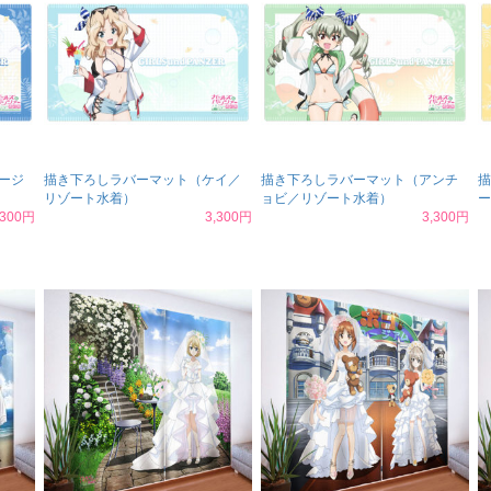
ージ
描き下ろしラバーマット（ケイ／
描き下ろしラバーマット（アンチ
描
リゾート水着）
ョビ／リゾート水着）
ー
,300円
3,300円
3,300円