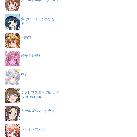
バニーガーデン シリーズ
負けヒロインが多すぎ
る！
一騎当千
超かぐや姫！
key
シノビマスター 閃乱カグ
ラ NEW LINK
ガールズバンドクライ
シャインポスト