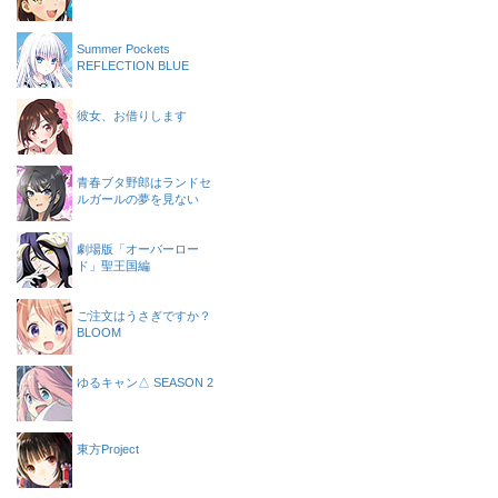
Summer Pockets
REFLECTION BLUE
彼女、お借りします
青春ブタ野郎はランドセ
ルガールの夢を見ない
劇場版「オーバーロー
ド」聖王国編
ご注文はうさぎですか？
BLOOM
ゆるキャン△ SEASON 2
東方Project