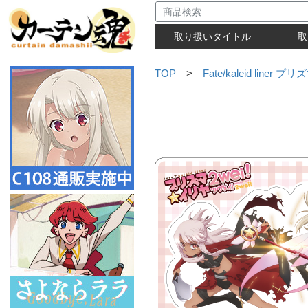
取り扱いタイトル
取
TOP
>
Fate/kaleid line