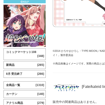
©2014 ひろやまひろし・TYPE-MOON／
コミックマーケット108
イ！」製作委員会
[348]
※商品画像はイメージです。実際の商品とは
新商品
[265]
8月 受注終了
[266]
全商品一覧
[1310]
[Fate/kal
カーテン
[140]
販売中の関連商品はありません。
アクリル商品
[279]