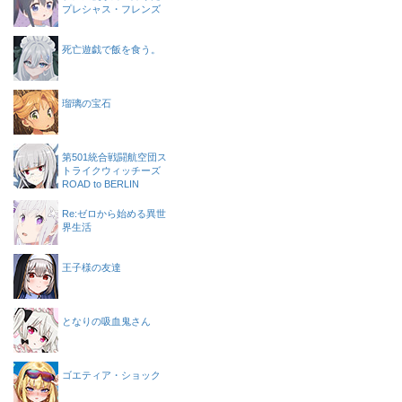
プレシャス・フレンズ
死亡遊戯で飯を食う。
瑠璃の宝石
第501統合戦闘航空団ス
トライクウィッチーズ
ROAD to BERLIN
Re:ゼロから始める異世
界生活
王子様の友達
となりの吸血鬼さん
ゴエティア・ショック