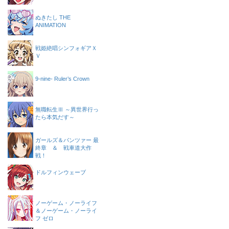
ぬきたし THE
ANIMATION
戦姫絶唱シンフォギアＸ
Ｖ
9-nine- Ruler’s Crown
無職転生Ⅲ ～異世界行っ
たら本気だす～
ガールズ＆パンツァー 最
終章 ＆ 戦車道大作
戦！
ドルフィンウェーブ
ノーゲーム・ノーライフ
＆ノーゲーム・ノーライ
フ ゼロ