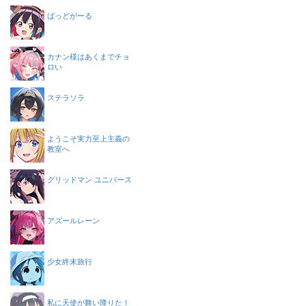
ばっどがーる
カナン様はあくまでチョ
ロい
ステラソラ
ようこそ実力至上主義の
教室へ
グリッドマン ユニバース
アズールレーン
少女終末旅行
私に天使が舞い降りた！