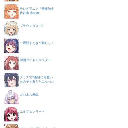
テレビアニメ『春夏秋冬
代行者 春の舞
ブラウンダスト2
一畳間まんきつ暮らし！
学園アイドルマスター
クラスで2番目に可愛い
女の子と友だちになった
よわよわ先生
エルフェンリート