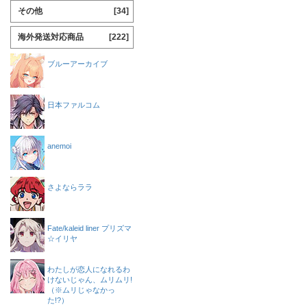
その他
[34]
海外発送対応商品
[222]
ブルーアーカイブ
日本ファルコム
anemoi
さよならララ
Fate/kaleid liner プリズマ
☆イリヤ
わたしが恋人になれるわ
けないじゃん、ムリムリ!
（※ムリじゃなかっ
た!?）