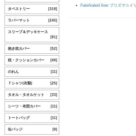
Fate/kaleid liner プリズマ☆
タペストリー
[319]
ラバーマット
[245]
スリーブ＆デッキケース
[91]
抱き枕カバー
[52]
枕・クッションカバー
[49]
のれん
[11]
Ｔシャツ(衣類)
[25]
タオル・タオルケット
[33]
シーツ・布団カバー
[11]
トートバッグ
[11]
缶バッジ
[9]