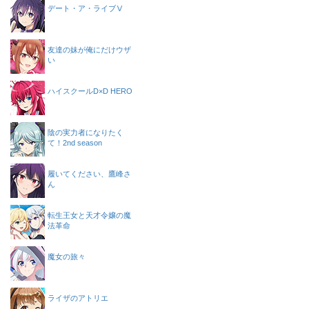
デート・ア・ライブⅤ
友達の妹が俺にだけウザ
い
ハイスクールD×D HERO
陰の実力者になりたく
て！2nd season
履いてください、鷹峰さ
ん
転生王女と天才令嬢の魔
法革命
魔女の旅々
ライザのアトリエ