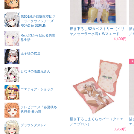
第501統合戦闘航空団ス
トライクウィッチーズ
ROAD to BERLIN
描き下ろしB2タペストリー（イリ
描
ヤ／セーラー水着）Wスエード
／
Re:ゼロから始める異世
4,400円
界生活
王子様の友達
となりの吸血鬼さん
ゴエティア・ショック
テレビアニメ『春夏秋冬
代行者 春の舞
描き下ろしまくらカバー（クロエ
描
／エプロン）
エ
ブラウンダスト2
3,960円