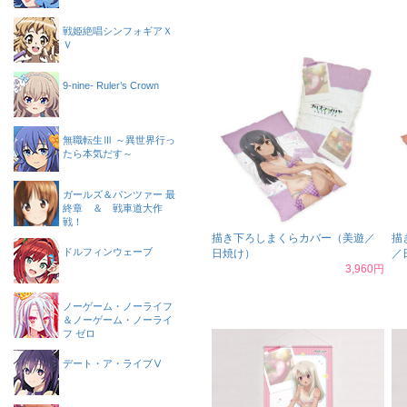
戦姫絶唱シンフォギアＸ
Ｖ
9-nine- Ruler’s Crown
無職転生Ⅲ ～異世界行っ
たら本気だす～
ガールズ＆パンツァー 最
終章 ＆ 戦車道大作
戦！
描き下ろしまくらカバー（美遊／
描
ドルフィンウェーブ
日焼け）
／
3,960円
ノーゲーム・ノーライフ
＆ノーゲーム・ノーライ
フ ゼロ
デート・ア・ライブⅤ