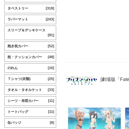
タペストリー
[319]
ラバーマット
[243]
スリーブ＆デッキケース
[91]
抱き枕カバー
[52]
枕・クッションカバー
[49]
のれん
[10]
[劇場版「Fate
Ｔシャツ(衣類)
[25]
タオル・タオルケット
[33]
シーツ・布団カバー
[11]
トートバッグ
[11]
缶バッジ
[9]