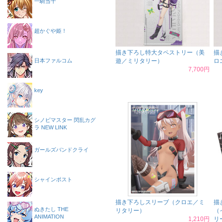
一騎当千
超かぐや姫！
描き下ろし特大タペストリー（美
描
日本ファルコム
遊／ミリタリー）
ロ
7,700円
key
シノビマスター 閃乱カグ
ラ NEW LINK
ガールズバンドクライ
シャインポスト
描き下ろしスリーブ（クロエ／ミ
描
ぬきたし THE
リタリー）
（
ANIMATION
1,210円
リ