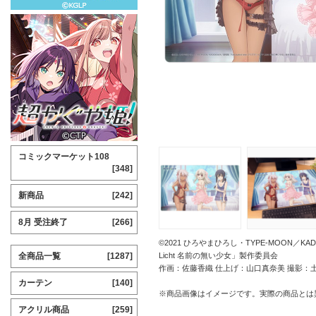
コミックマーケット108
[348]
新商品
[242]
8月 受注終了
[266]
©2021 ひろやまひろし・TYPE-MOON／KADO
全商品一覧
[1287]
Licht 名前の無い少女」製作委員会
作画：佐藤香織 仕上げ：山口真奈美 撮影：
カーテン
[140]
※商品画像はイメージです。実際の商品とは
アクリル商品
[259]