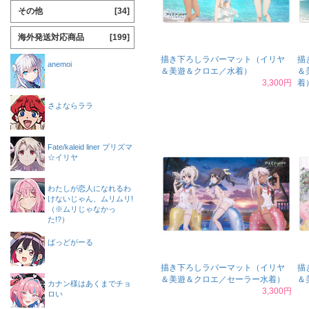
その他
[34]
海外発送対応商品
[199]
描き下ろしラバーマット（イリヤ
描
anemoi
＆美遊＆クロエ／水着）
＆
3,300円
着
さよならララ
Fate/kaleid liner プリズマ
☆イリヤ
わたしが恋人になれるわ
けないじゃん、ムリムリ!
（※ムリじゃなかっ
た!?）
ばっどがーる
描き下ろしラバーマット（イリヤ
描
＆美遊＆クロエ／セーラー水着）
＆
カナン様はあくまでチョ
3,300円
ロい