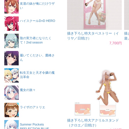
友達の妹が俺にだけウザ
い
ハイスクールD×D HERO
描き下ろし特大タペストリー（イ
描
陰の実力者になりたく
リヤ／日焼け）
遊
て！2nd season
7,700円
履いてください、鷹峰さ
ん
転生王女と天才令嬢の魔
法革命
魔女の旅々
ライザのアトリエ
描き下ろし特大アクリルスタンド
Summer Pockets
（クロエ／日焼け）
REFLECTION BLUE