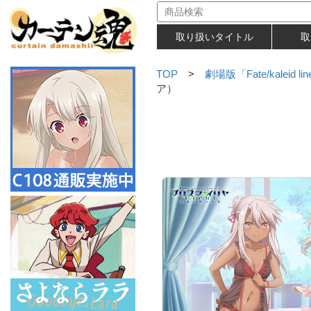
取り扱いタイトル
取
TOP
>
劇場版「Fate/kaleid
ア）