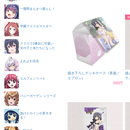
一畳間まんきつ暮らし！
学園アイドルマスター
クラスで2番目に可愛い
女の子と友だちになった
よわよわ先生
描き下ろしデッキケース（美遊／
描
エプロン）
ヤ
エルフェンリート
990円
バニーガーデン シリーズ
負けヒロインが多すぎ
る！