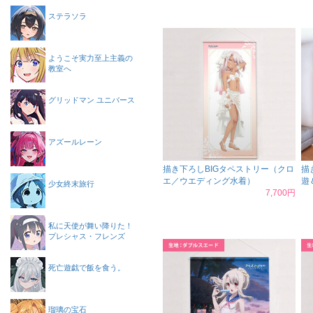
ステラソラ
ようこそ実力至上主義の
教室へ
グリッドマン ユニバース
アズールレーン
描き下ろしBIGタペストリー（クロ
描
エ／ウエディング水着）
遊
少女終末旅行
7,700円
私に天使が舞い降りた！
プレシャス・フレンズ
死亡遊戯で飯を食う。
瑠璃の宝石