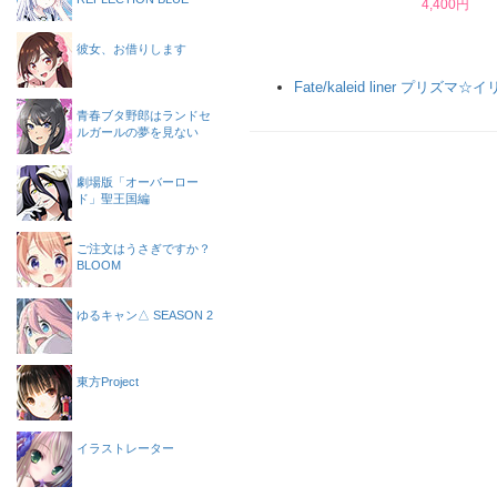
4,400円
彼女、お借りします
Fate/kaleid liner プリズマ☆
青春ブタ野郎はランドセ
ルガールの夢を見ない
劇場版「オーバーロー
ド」聖王国編
ご注文はうさぎですか？
BLOOM
ゆるキャン△ SEASON 2
東方Project
イラストレーター