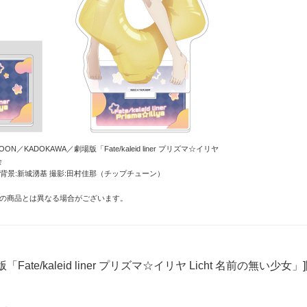
ON／KADOKAWA／劇場版「Fate/kaleid liner プリズマ☆イリヤ
会
 背景:新城湧基 撮影:田村佳那（チップチューン）
の商品とは異なる場合がございます。
「Fate/kaleid liner プリズマ☆イリヤ Licht 名前の無い少女