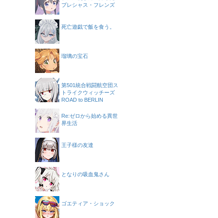
プレシャス・フレンズ
死亡遊戯で飯を食う。
瑠璃の宝石
第501統合戦闘航空団ス
トライクウィッチーズ
ROAD to BERLIN
Re:ゼロから始める異世
界生活
王子様の友達
となりの吸血鬼さん
ゴエティア・ショック