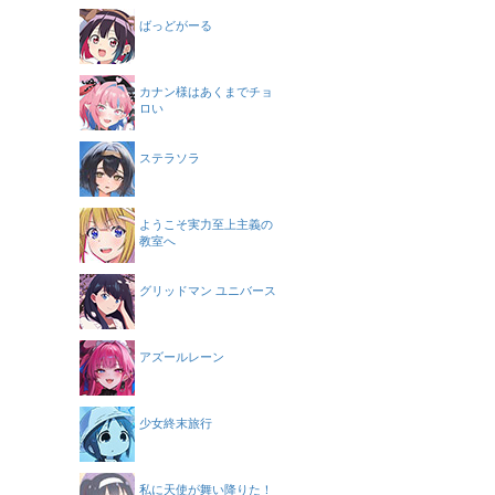
ばっどがーる
カナン様はあくまでチョ
ロい
ステラソラ
ようこそ実力至上主義の
教室へ
グリッドマン ユニバース
アズールレーン
少女終末旅行
私に天使が舞い降りた！