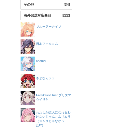
その他
[34]
海外発送対応商品
[222]
ブルーアーカイブ
日本ファルコム
anemoi
さよならララ
Fate/kaleid liner プリズマ
☆イリヤ
わたしが恋人になれるわ
けないじゃん、ムリムリ!
（※ムリじゃなかっ
た!?）