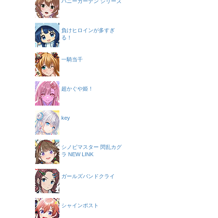
バニーガーデン シリーズ
負けヒロインが多すぎ
る！
一騎当千
超かぐや姫！
key
シノビマスター 閃乱カグ
ラ NEW LINK
ガールズバンドクライ
シャインポスト