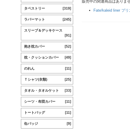
販売中の関連商品はありま
タペストリー
[319]
Fate/kaleid line
ラバーマット
[245]
スリーブ＆デッキケース
[91]
抱き枕カバー
[52]
枕・クッションカバー
[49]
のれん
[11]
Ｔシャツ(衣類)
[25]
タオル・タオルケット
[33]
シーツ・布団カバー
[11]
トートバッグ
[11]
缶バッジ
[9]