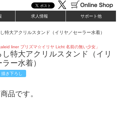
報
求人情報
サポート他
し特大アクリルスタンド（イリヤ／セーラー水着）
aleid liner プリズマ☆イリヤ Licht 名前の無い少女」
ろし特大アクリルスタンド（イリ
ーラー水着）
描き下ろし
了商品です。