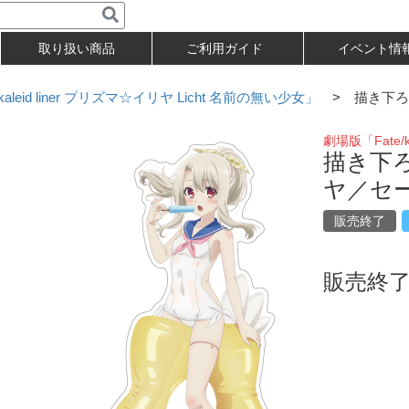
取り扱い商品
ご利用ガイド
イベント情
kaleid liner プリズマ☆イリヤ Licht 名前の無い少女」
> 描き下ろ
劇場版「Fate/k
描き下
ヤ／セ
販売終了
販売終