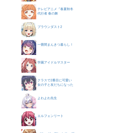
テレビアニメ『春夏秋冬
代行者 春の舞
ブラウンダスト2
一畳間まんきつ暮らし！
学園アイドルマスター
クラスで2番目に可愛い
女の子と友だちになった
よわよわ先生
エルフェンリート