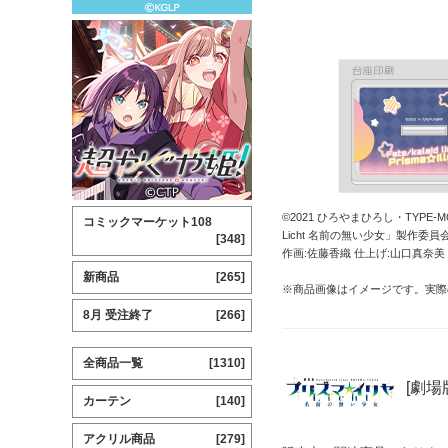
©2021 ひろやまひろし・TYPE-MO
コミックマーケット108
Licht 名前の無い少女」製作委員
[348]
作画:佐藤香織 仕上げ:山口真奈美
新商品
[265]
※商品画像はイメージです。実際
8月 受注終了
[266]
全商品一覧
[1310]
[劇場版
カーテン
[140]
アクリル商品
[279]