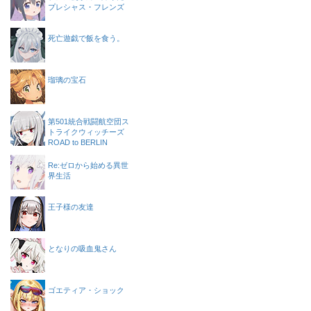
プレシャス・フレンズ
死亡遊戯で飯を食う。
瑠璃の宝石
第501統合戦闘航空団ス
トライクウィッチーズ
ROAD to BERLIN
Re:ゼロから始める異世
界生活
王子様の友達
となりの吸血鬼さん
ゴエティア・ショック