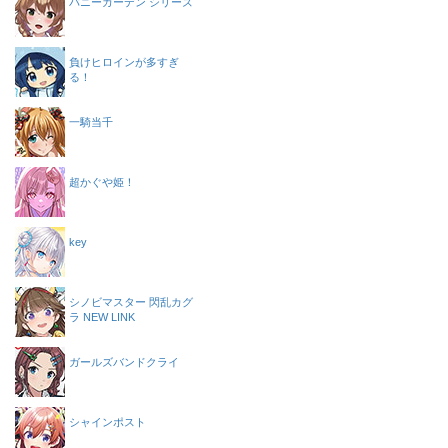
バニーガーデン シリーズ
負けヒロインが多すぎ
る！
一騎当千
超かぐや姫！
key
シノビマスター 閃乱カグ
ラ NEW LINK
ガールズバンドクライ
シャインポスト