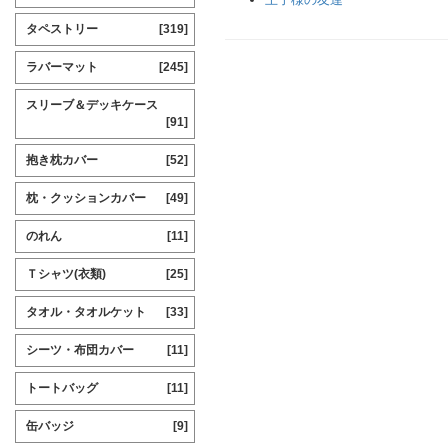
タペストリー
[319]
ラバーマット
[245]
スリーブ＆デッキケース
[91]
抱き枕カバー
[52]
枕・クッションカバー
[49]
のれん
[11]
Ｔシャツ(衣類)
[25]
タオル・タオルケット
[33]
シーツ・布団カバー
[11]
トートバッグ
[11]
缶バッジ
[9]