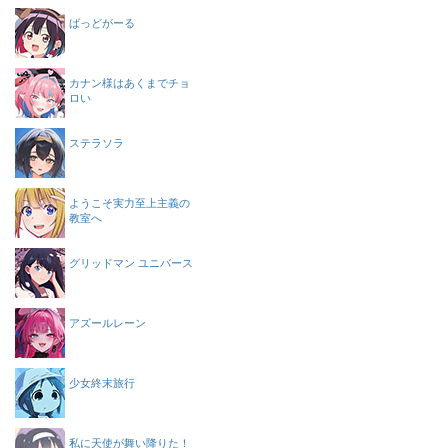
ばっどがーる
カナン様はあくまでチョ
ロい
ステラソラ
ようこそ実力至上主義の
教室へ
グリッドマン ユニバース
アズールレーン
少女終末旅行
私に天使が舞い降りた！