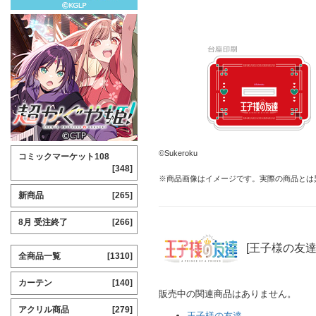
©Sukeroku
コミックマーケット108
[348]
※商品画像はイメージです。実際の商品とは
新商品
[265]
8月 受注終了
[266]
[王子様の友達
全商品一覧
[1310]
カーテン
[140]
販売中の関連商品はありません。
アクリル商品
[279]
王子様の友達