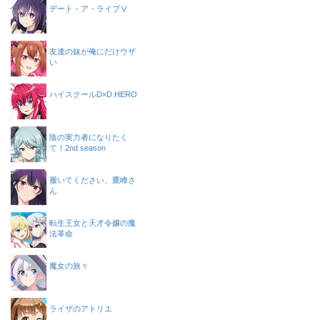
デート・ア・ライブⅤ
友達の妹が俺にだけウザ
い
ハイスクールD×D HERO
陰の実力者になりたく
て！2nd season
履いてください、鷹峰さ
ん
転生王女と天才令嬢の魔
法革命
魔女の旅々
ライザのアトリエ