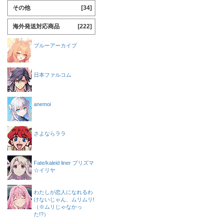
その他
[34]
海外発送対応商品
[222]
ブルーアーカイブ
日本ファルコム
anemoi
さよならララ
Fate/kaleid liner プリズマ
☆イリヤ
わたしが恋人になれるわ
けないじゃん、ムリムリ!
（※ムリじゃなかっ
た!?）