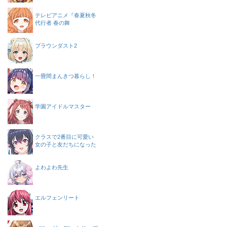
テレビアニメ『春夏秋冬
代行者 春の舞
ブラウンダスト2
一畳間まんきつ暮らし！
学園アイドルマスター
クラスで2番目に可愛い
女の子と友だちになった
よわよわ先生
エルフェンリート