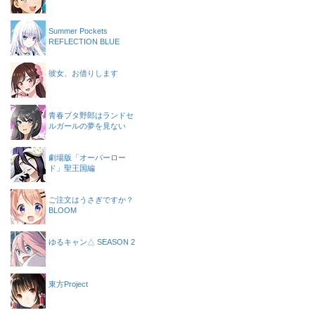
Summer Pockets
REFLECTION BLUE
彼女、お借りします
青春ブタ野郎はランドセ
ルガールの夢を見ない
劇場版「オーバーロー
ド」聖王国編
ご注文はうさぎですか？
BLOOM
ゆるキャン△ SEASON 2
東方Project