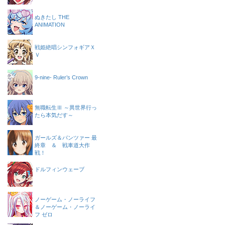
ぬきたし THE
ANIMATION
戦姫絶唱シンフォギアＸ
Ｖ
9-nine- Ruler’s Crown
無職転生Ⅲ ～異世界行っ
たら本気だす～
ガールズ＆パンツァー 最
終章 ＆ 戦車道大作
戦！
ドルフィンウェーブ
ノーゲーム・ノーライフ
＆ノーゲーム・ノーライ
フ ゼロ