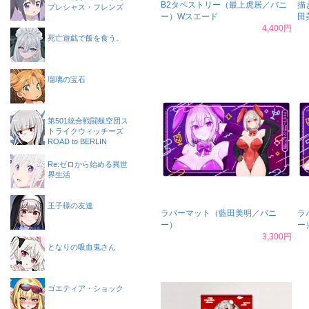
B2タペストリー（最上虎居／バニ
描
プレシャス・フレンズ
ー）Wスエード
田
4,400円
死亡遊戯で飯を食う。
瑠璃の宝石
第501統合戦闘航空団ス
トライクウィッチーズ
ROAD to BERLIN
Re:ゼロから始める異世
界生活
王子様の友達
ラバーマット（藍田美明／バニ
ラ
ー）
ー
3,300円
となりの吸血鬼さん
ゴエティア・ショック