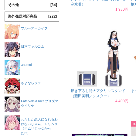
泳水着）
柄
その他
[34]
1,980円
海外発送対応商品
[222]
ブルーアーカイブ
日本ファルコム
anemoi
さよならララ
描き下ろし特大アクリルスタンド
ま
（藍田美明／シスター）
4,400円
Fate/kaleid liner プリズマ
☆イリヤ
わたしが恋人になれるわ
けないじゃん、ムリムリ!
（※ムリじゃなかっ
た!?）