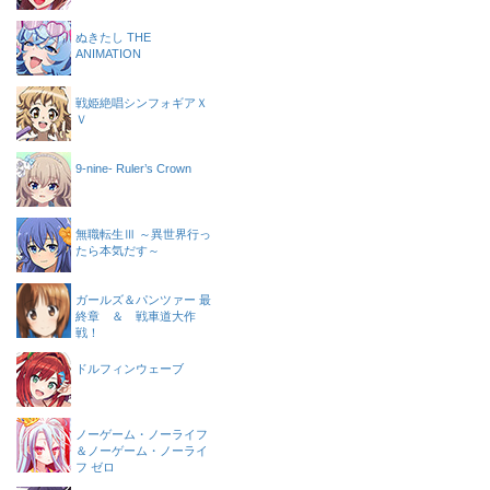
ぬきたし THE
ANIMATION
戦姫絶唱シンフォギアＸ
Ｖ
9-nine- Ruler’s Crown
無職転生Ⅲ ～異世界行っ
たら本気だす～
ガールズ＆パンツァー 最
終章 ＆ 戦車道大作
戦！
ドルフィンウェーブ
ノーゲーム・ノーライフ
＆ノーゲーム・ノーライ
フ ゼロ