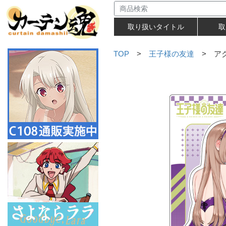
取り扱いタイトル
取
TOP
>
王子様の友達
> アク