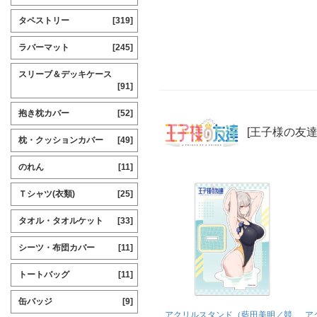
タペストリー
[319]
ラバーマット
[245]
スリーブ＆デッキケース
[91]
抱き枕カバー
[52]
[王子様の友達
枕・クッションカバー
[49]
のれん
[11]
Ｔシャツ(衣類)
[25]
タオル・タオルケット
[33]
シーツ・布団カバー
[11]
トートバッグ
[11]
缶バッジ
[9]
アクリルスタンド（藍田美明／競
ア