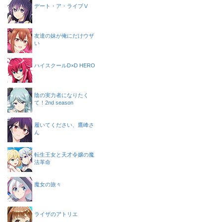
デート・ア・ライブⅤ
友達の妹が俺にだけウザ
い
ハイスクールD×D HERO
陰の実力者になりたく
て！2nd season
履いてください、鷹峰さ
ん
転生王女と天才令嬢の魔
法革命
魔女の旅々
ライザのアトリエ