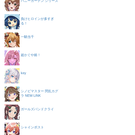
バニーガーデン シリーズ
負けヒロインが多すぎ
る！
一騎当千
超かぐや姫！
key
シノビマスター 閃乱カグ
ラ NEW LINK
ガールズバンドクライ
シャインポスト