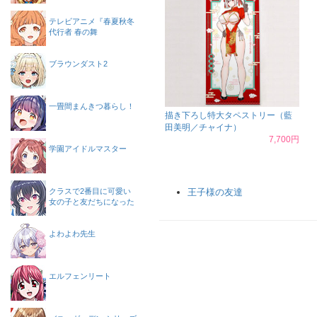
テレビアニメ『春夏秋冬
代行者 春の舞
ブラウンダスト2
一畳間まんきつ暮らし！
描き下ろし特大タペストリー（藍
田美明／チャイナ）
7,700円
学園アイドルマスター
クラスで2番目に可愛い
王子様の友達
女の子と友だちになった
よわよわ先生
エルフェンリート