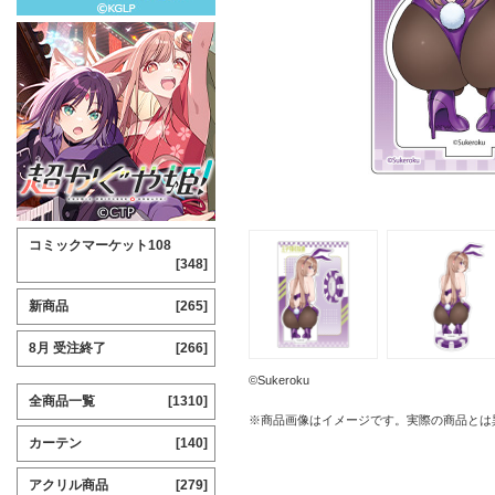
コミックマーケット108
[348]
新商品
[265]
8月 受注終了
[266]
©Sukeroku
全商品一覧
[1310]
※商品画像はイメージです。実際の商品とは
カーテン
[140]
アクリル商品
[279]