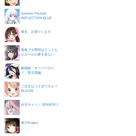
Summer Pockets
REFLECTION BLUE
彼女、お借りします
青春ブタ野郎はランドセ
ルガールの夢を見ない
劇場版「オーバーロー
ド」聖王国編
ご注文はうさぎですか？
BLOOM
ゆるキャン△ SEASON 2
東方Project