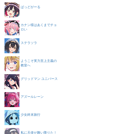
ばっどがーる
カナン様はあくまでチョ
ロい
ステラソラ
ようこそ実力至上主義の
教室へ
グリッドマン ユニバース
アズールレーン
少女終末旅行
私に天使が舞い降りた！