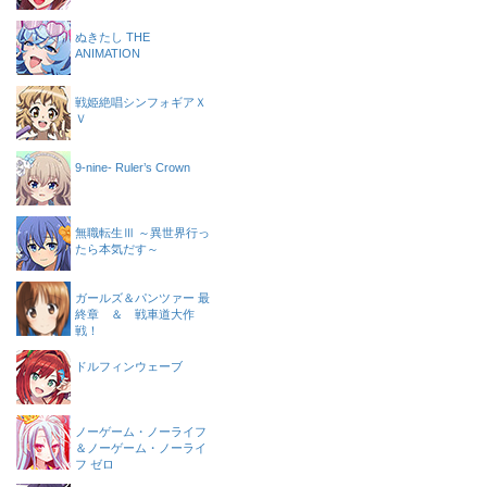
ぬきたし THE
ANIMATION
戦姫絶唱シンフォギアＸ
Ｖ
9-nine- Ruler’s Crown
無職転生Ⅲ ～異世界行っ
たら本気だす～
ガールズ＆パンツァー 最
終章 ＆ 戦車道大作
戦！
ドルフィンウェーブ
ノーゲーム・ノーライフ
＆ノーゲーム・ノーライ
フ ゼロ