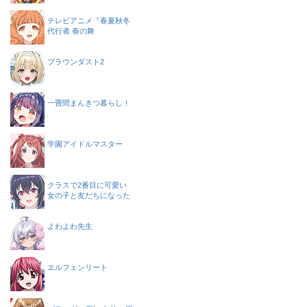
テレビアニメ『春夏秋冬
代行者 春の舞
ブラウンダスト2
一畳間まんきつ暮らし！
学園アイドルマスター
クラスで2番目に可愛い
女の子と友だちになった
よわよわ先生
エルフェンリート