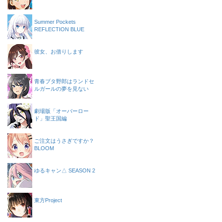
Summer Pockets
REFLECTION BLUE
彼女、お借りします
青春ブタ野郎はランドセ
ルガールの夢を見ない
劇場版「オーバーロー
ド」聖王国編
ご注文はうさぎですか？
BLOOM
ゆるキャン△ SEASON 2
東方Project