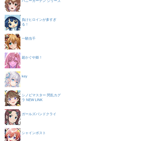
バニーガーデン シリーズ
負けヒロインが多すぎ
る！
一騎当千
超かぐや姫！
key
シノビマスター 閃乱カグ
ラ NEW LINK
ガールズバンドクライ
シャインポスト