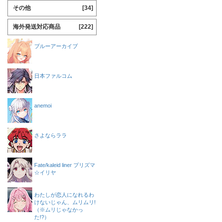
その他
[34]
海外発送対応商品
[222]
ブルーアーカイブ
日本ファルコム
anemoi
さよならララ
Fate/kaleid liner プリズマ
☆イリヤ
わたしが恋人になれるわ
けないじゃん、ムリムリ!
（※ムリじゃなかっ
た!?）