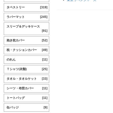
タペストリー
[319]
ラバーマット
[245]
スリーブ＆デッキケース
[91]
抱き枕カバー
[52]
枕・クッションカバー
[49]
のれん
[11]
Ｔシャツ(衣類)
[25]
タオル・タオルケット
[33]
シーツ・布団カバー
[11]
トートバッグ
[11]
缶バッジ
[9]