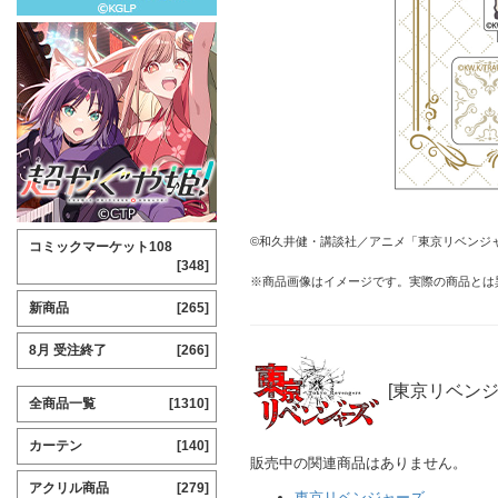
©和久井健・講談社／アニメ「東京リベンジ
コミックマーケット108
[348]
※商品画像はイメージです。実際の商品とは
新商品
[265]
8月 受注終了
[266]
[東京リベンジ
全商品一覧
[1310]
カーテン
[140]
販売中の関連商品はありません。
アクリル商品
[279]
東京リベンジャーズ