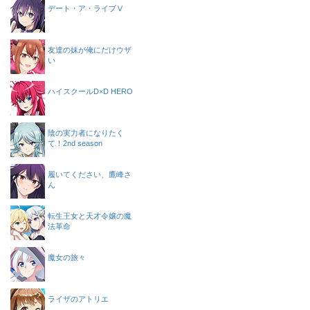
デート・ア・ライブⅤ
友達の妹が俺にだけウザ
い
ハイスクールD×D HERO
陰の実力者になりたく
て！2nd season
履いてください、鷹峰さ
ん
転生王女と天才令嬢の魔
法革命
魔女の旅々
ライザのアトリエ