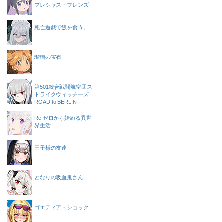
プレシャス・フレンズ
死亡遊戯で飯を食う。
瑠璃の宝石
第501統合戦闘航空団ス
トライクウィッチーズ
ROAD to BERLIN
Re:ゼロから始める異世
界生活
王子様の友達
となりの吸血鬼さん
ゴエティア・ショック