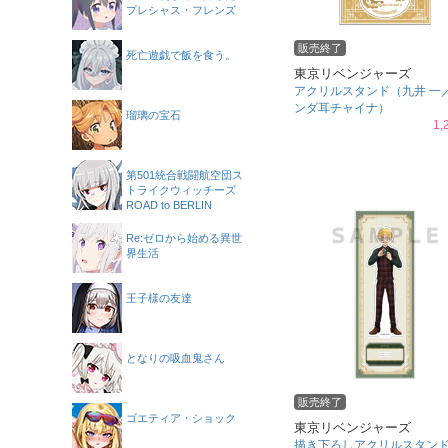
プレシャス・フレンズ
販売終了
死亡遊戯で飯を食う。
東京リベンジャーズ
アクリルスタンド（九井 一
ンダ耳チャイナ）
瑠璃の宝石
1,
第501統合戦闘航空団ス
トライクウィッチーズ
ROAD to BERLIN
Re:ゼロから始める異世
界生活
王子様の友達
となりの吸血鬼さん
販売終了
ゴエティア・ショック
東京リベンジャーズ
描き下ろしアクリルスタン