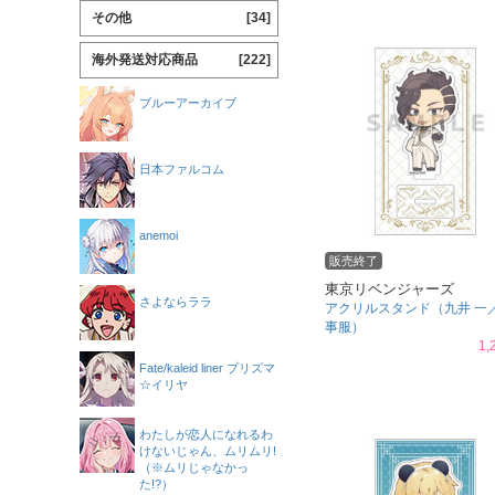
その他
[34]
海外発送対応商品
[222]
ブルーアーカイブ
日本ファルコム
anemoi
販売終了
東京リベンジャーズ
さよならララ
アクリルスタンド（九井 一
事服）
1,
Fate/kaleid liner プリズマ
☆イリヤ
わたしが恋人になれるわ
けないじゃん、ムリムリ!
（※ムリじゃなかっ
た!?）