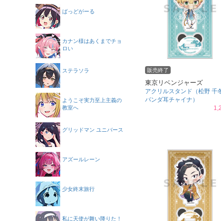
ばっどがーる
カナン様はあくまでチョ
ロい
販売終了
ステラソラ
東京リベンジャーズ
アクリルスタンド（松野 千
パンダ耳チャイナ）
ようこそ実力至上主義の
教室へ
1,
グリッドマン ユニバース
アズールレーン
少女終末旅行
私に天使が舞い降りた！