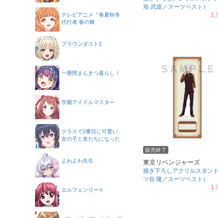
垣 武道／スーツベスト）
テレビアニメ『春夏秋冬
1,
代行者 春の舞
ブラウンダスト2
一畳間まんきつ暮らし！
学園アイドルマスター
クラスで2番目に可愛い
女の子と友だちになった
販売終了
よわよわ先生
東京リベンジャーズ
描き下ろしアクリルスタン
ツ谷 隆／スーツベスト）
1,
エルフェンリート