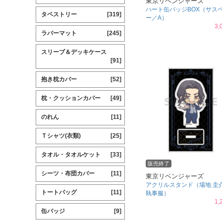
東京リベンジャーズ
ハート缶バッジBOX（サス
タペストリー
[319]
ー／A）
3,
ラバーマット
[245]
スリーブ＆デッキケース
[91]
抱き枕カバー
[52]
枕・クッションカバー
[49]
のれん
[11]
Ｔシャツ(衣類)
[25]
タオル・タオルケット
[33]
販売終了
シーツ・布団カバー
[11]
東京リベンジャーズ
アクリルスタンド（場地 圭
トートバッグ
[11]
執事服）
1,
缶バッジ
[9]