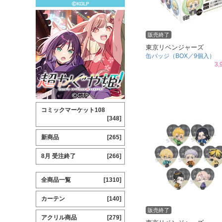
販売終了
東京リベンジャーズ
缶バッジ（BOX／9個入）
3,
コミックマーケット108
[348]
新商品
[265]
8月 受注終了
[266]
全商品一覧
[1310]
カーテン
[140]
販売終了
アクリル商品
[279]