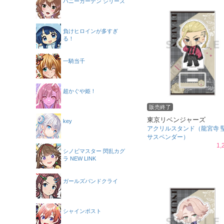
バニーガーデン シリーズ
負けヒロインが多すぎ
る！
一騎当千
超かぐや姫！
販売終了
東京リベンジャーズ
key
アクリルスタンド（龍宮寺 
サスペンダー）
1,
シノビマスター 閃乱カグ
ラ NEW LINK
ガールズバンドクライ
シャインポスト