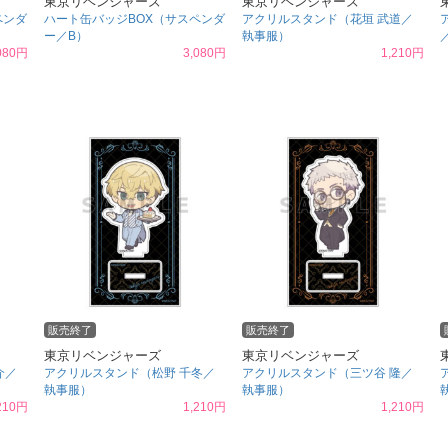
東京リベンジャーズ
東京リベンジャーズ
ペンダ
ハート缶バッジBOX（サスペンダ
アクリルスタンド（花垣 武道／
ー／B）
執事服）
080円
3,080円
1,210円
販売終了
販売終了
東京リベンジャーズ
東京リベンジャーズ
介／
アクリルスタンド（松野 千冬／
アクリルスタンド（三ツ谷 隆／
執事服）
執事服）
210円
1,210円
1,210円