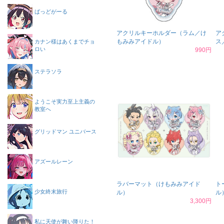
ばっどがーる
アクリルキーホルダー（ラム／け
ア
もみみアイドル）
ス
カナン様はあくまでチョ
ロい
990円
ステラソラ
ようこそ実力至上主義の
教室へ
グリッドマン ユニバース
アズールレーン
ラバーマット（けもみみアイド
ト
少女終末旅行
ル）
ル
3,300円
私に天使が舞い降りた！