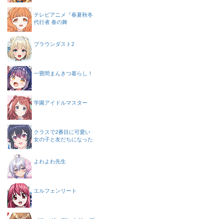
テレビアニメ『春夏秋冬
代行者 春の舞
ブラウンダスト2
一畳間まんきつ暮らし！
学園アイドルマスター
クラスで2番目に可愛い
女の子と友だちになった
よわよわ先生
エルフェンリート