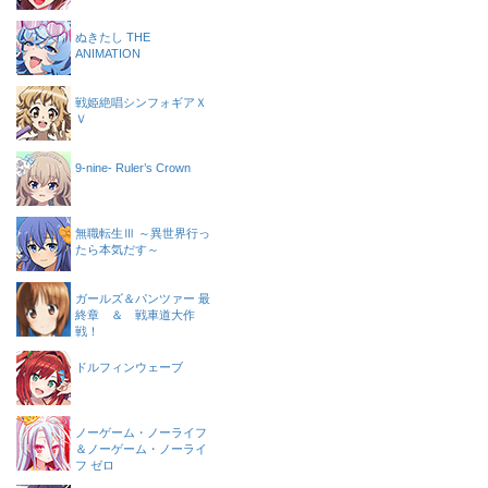
ぬきたし THE
ANIMATION
戦姫絶唱シンフォギアＸ
Ｖ
9-nine- Ruler’s Crown
無職転生Ⅲ ～異世界行っ
たら本気だす～
ガールズ＆パンツァー 最
終章 ＆ 戦車道大作
戦！
ドルフィンウェーブ
ノーゲーム・ノーライフ
＆ノーゲーム・ノーライ
フ ゼロ