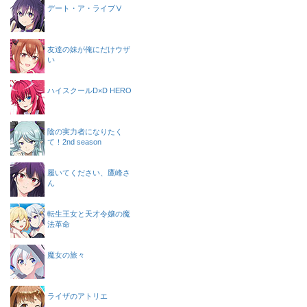
デート・ア・ライブⅤ
友達の妹が俺にだけウザ
い
ハイスクールD×D HERO
陰の実力者になりたく
て！2nd season
履いてください、鷹峰さ
ん
転生王女と天才令嬢の魔
法革命
魔女の旅々
ライザのアトリエ