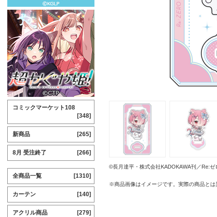
コミックマーケット108
[348]
新商品
[265]
8月 受注終了
[266]
©長月達平・株式会社KADOKAWA刊／Re
全商品一覧
[1310]
※商品画像はイメージです。実際の商品とは
カーテン
[140]
アクリル商品
[279]