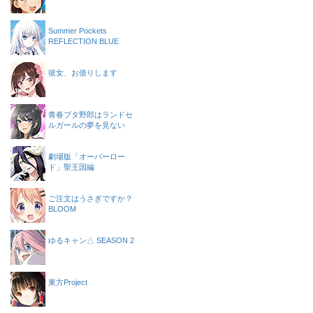
Summer Pockets
REFLECTION BLUE
彼女、お借りします
青春ブタ野郎はランドセ
ルガールの夢を見ない
劇場版「オーバーロー
ド」聖王国編
ご注文はうさぎですか？
BLOOM
ゆるキャン△ SEASON 2
東方Project