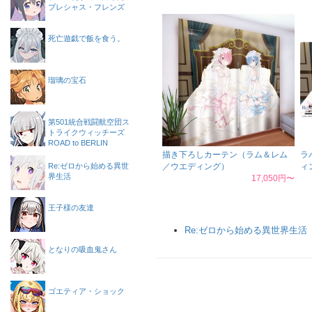
プレシャス・フレンズ
死亡遊戯で飯を食う。
瑠璃の宝石
第501統合戦闘航空団ス
トライクウィッチーズ
ROAD to BERLIN
描き下ろしカーテン（ラム＆レム
ラ
Re:ゼロから始める異世
／ウエディング）
ィ
界生活
17,050円〜
王子様の友達
Re:ゼロから始める異世界生活
となりの吸血鬼さん
ゴエティア・ショック