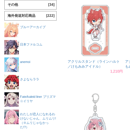
その他
[34]
海外発送対応商品
[222]
ブルーアーカイブ
日本ファルコム
アクリルスタンド（ラインハルト
ア
anemoi
／けもみみアイドル）
も
1,210円
さよならララ
Fate/kaleid liner プリズマ
☆イリヤ
わたしが恋人になれるわ
けないじゃん、ムリムリ!
（※ムリじゃなかっ
た!?）