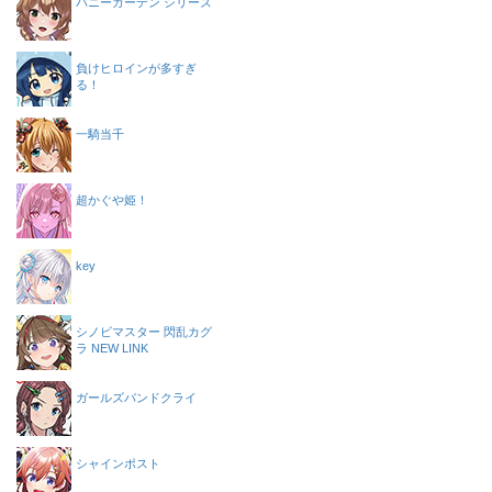
バニーガーデン シリーズ
負けヒロインが多すぎ
る！
一騎当千
超かぐや姫！
key
シノビマスター 閃乱カグ
ラ NEW LINK
ガールズバンドクライ
シャインポスト