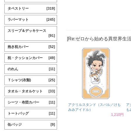
タペストリー
[319]
ラバーマット
[245]
スリーブ＆デッキケース
[91]
[Re:ゼロから始める異世界生
抱き枕カバー
[52]
枕・クッションカバー
[49]
のれん
[11]
Ｔシャツ(衣類)
[25]
タオル・タオルケット
[33]
シーツ・布団カバー
[11]
アクリルスタンド（スバル／けも
ア
みみアイドル）
も
トートバッグ
[11]
1,210円
缶バッジ
[9]