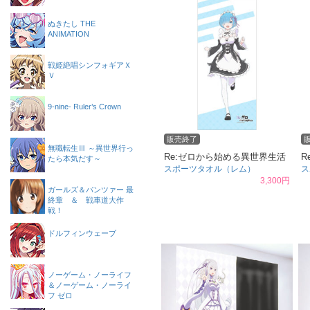
ぬきたし THE
ANIMATION
戦姫絶唱シンフォギアＸ
Ｖ
9-nine- Ruler’s Crown
販売終了
無職転生Ⅲ ～異世界行っ
Re:ゼロから始める異世界生活
R
たら本気だす～
スポーツタオル（レム）
ス
3,300円
ガールズ＆パンツァー 最
終章 ＆ 戦車道大作
戦！
ドルフィンウェーブ
ノーゲーム・ノーライフ
＆ノーゲーム・ノーライ
フ ゼロ