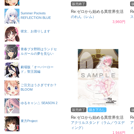
販売終了
Re:ゼロから始める異世界生活
R
Summer Pockets
のれん（レム）
ス
REFLECTION BLUE
3,960円
彼女、お借りします
青春ブタ野郎はランドセ
ルガールの夢を見ない
劇場版「オーバーロー
ド」聖王国編
ご注文はうさぎですか？
BLOOM
ゆるキャン△ SEASON 2
販売終了
描き下ろし
Re:ゼロから始める異世界生活
R
東方Project
アクリルスタンド（ラム／ウエデ
ア
ィング）
ィ
1,944円