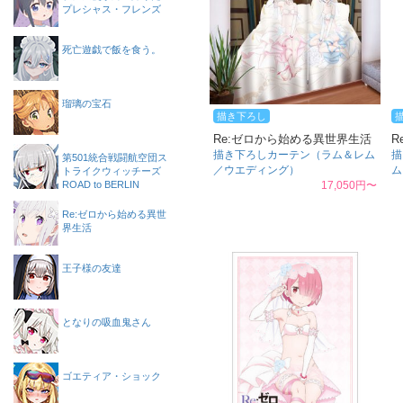
プレシャス・フレンズ
死亡遊戯で飯を食う。
瑠璃の宝石
描き下ろし
Re:ゼロから始める異世界生活
R
描き下ろしカーテン（ラム＆レム
描
第501統合戦闘航空団ス
／ウエディング）
ム
トライクウィッチーズ
ROAD to BERLIN
17,050円〜
Re:ゼロから始める異世
界生活
王子様の友達
となりの吸血鬼さん
ゴエティア・ショック