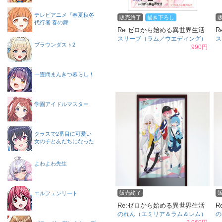
テレビアニメ『春夏秋冬
販売終了
描き下ろし
代行者 春の舞
Re:ゼロから始める異世界生活
R
スリーブ（ラム／ウエディング）
ス
ブラウンダスト2
990円
一畳間まんきつ暮らし！
学園アイドルマスター
クラスで2番目に可愛い
女の子と友だちになった
よわよわ先生
販売終了
エルフェンリート
Re:ゼロから始める異世界生活
R
のれん（エミリア＆ラム＆レム）
の