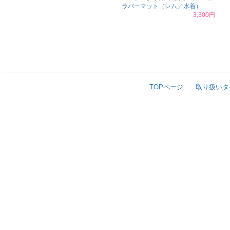
ラバーマット（レム／水着）
3,300円
TOPページ
取り扱いタ