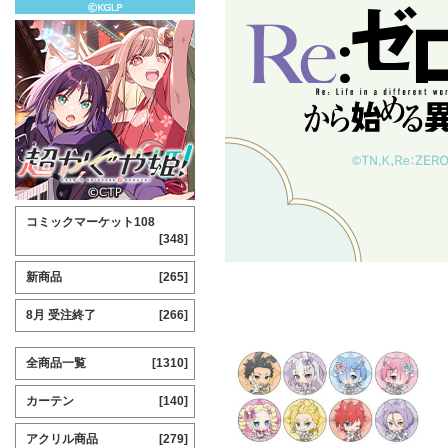
コミックマーケット108
[348]
新商品
[265]
8月 受注終了
[266]
全商品一覧
[1310]
カーテン
[140]
アクリル商品
[279]