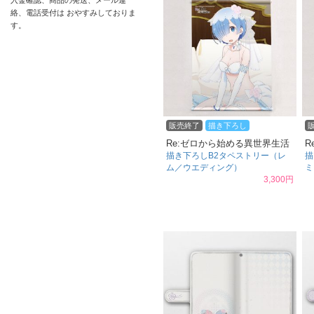
入金確認、商品の発送、メール連
絡、電話受付は おやすみしておりま
す。
販売終了
描き下ろし
Re:ゼロから始める異世界生活
R
描き下ろしB2タペストリー（レ
描
ム／ウエディング）
ミ
3,300円