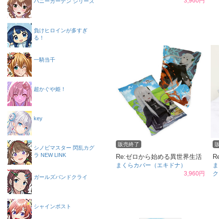
3,960円
バニーガーデン シリーズ
負けヒロインが多すぎ
る！
一騎当千
超かぐや姫！
key
販売終了
シノビマスター 閃乱カグ
ラ NEW LINK
Re:ゼロから始める異世界生活
R
まくらカバー（エキドナ）
ま
3,960円
ク
ガールズバンドクライ
シャインポスト