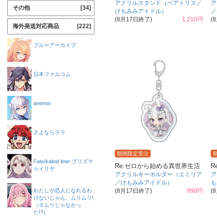
アクリルスタンド（ベアトリス／
ア
その他
[34]
けもみみアイドル）
／
(8月17日終了)
1,210円
(
海外発送対応商品
[222]
ブルーアーカイブ
日本ファルコム
anemoi
さよならララ
期間限定受注
Fate/kaleid liner プリズマ
Re:ゼロから始める異世界生活
R
☆イリヤ
アクリルキーホルダー（エミリア
ア
／けもみみアイドル）
も
わたしが恋人になれるわ
(8月17日終了)
990円
(
けないじゃん、ムリムリ!
（※ムリじゃなかっ
た!?）