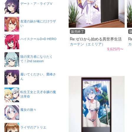
デート・ア・ライブⅤ
友達の妹が俺にだけウザ
い
販売終了
Re:ゼロから始める異世界生活
R
ハイスクールD×D HERO
カーテン（エミリア）
カ
9,625円〜
陰の実力者になりたく
て！2nd season
履いてください、鷹峰さ
ん
転生王女と天才令嬢の魔
法革命
魔女の旅々
ライザのアトリエ