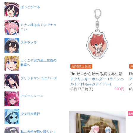
ばっどがーる
カナン様はあくまでチョ
ロい
ステラソラ
ようこそ実力至上主義の
教室へ
期間限定受注
Re:ゼロから始める異世界生活
R
グリッドマン ユニバース
アクリルキーホルダー（ラインハ
ア
ルト／けもみみアイドル）
／
(8月17日終了)
990円
(
アズールレーン
少女終末旅行
私に天使が舞い降りた！