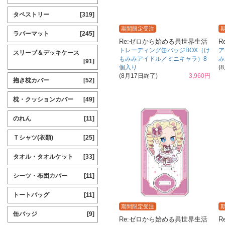
タペストリー
[319]
期間限定受注
ラバーマット
[245]
Re:ゼロから始める異世界生活
R
トレーディング缶バッジBOX（け
ア
スリーブ＆デッキケース
もみみアイドル／ミニキャラ）8
み
[91]
個入り
(
(8月17日終了)
3,960円
抱き枕カバー
[52]
枕・クッションカバー
[49]
のれん
[11]
Ｔシャツ(衣類)
[25]
タオル・タオルケット
[33]
シーツ・布団カバー
[11]
トートバッグ
[11]
期間限定受注
缶バッジ
[9]
Re:ゼロから始める異世界生活
R