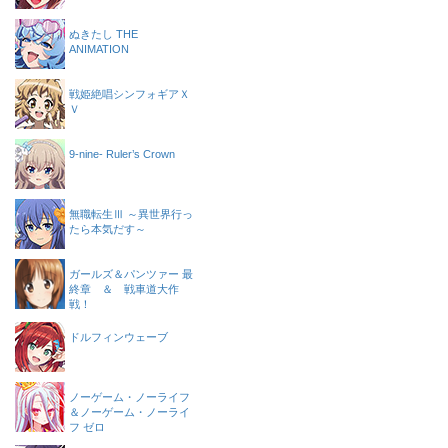
ぬきたし THE
ANIMATION
戦姫絶唱シンフォギアＸ
Ｖ
9-nine- Ruler’s Crown
無職転生Ⅲ ～異世界行っ
たら本気だす～
ガールズ＆パンツァー 最
終章 ＆ 戦車道大作
戦！
ドルフィンウェーブ
ノーゲーム・ノーライフ
＆ノーゲーム・ノーライ
フ ゼロ