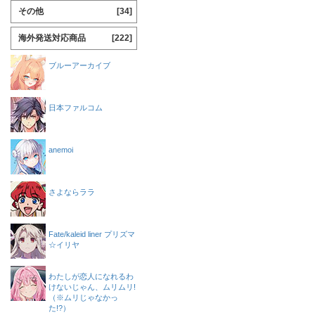
その他
[34]
海外発送対応商品
[222]
ブルーアーカイブ
日本ファルコム
anemoi
さよならララ
Fate/kaleid liner プリズマ
☆イリヤ
わたしが恋人になれるわ
けないじゃん、ムリムリ!
（※ムリじゃなかっ
た!?）