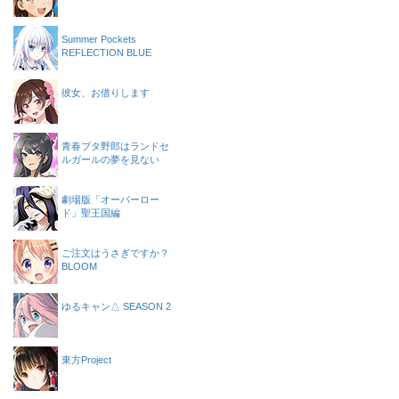
Summer Pockets
REFLECTION BLUE
彼女、お借りします
青春ブタ野郎はランドセ
ルガールの夢を見ない
劇場版「オーバーロー
ド」聖王国編
ご注文はうさぎですか？
BLOOM
ゆるキャン△ SEASON 2
東方Project