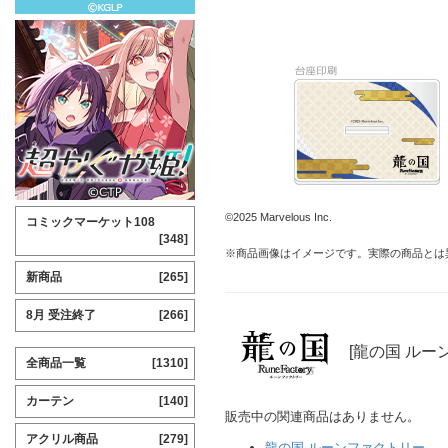
©2025 Marvelous Inc.
コミックマーケット108
[348]
※商品画像はイメージです。実際の商品とは
新商品
[265]
8月 受注終了
[266]
[龍の国 ルー
全商品一覧
[1310]
カーテン
[140]
販売中の関連商品はありません。
アクリル商品
[279]
龍の国 ルーンファクトリー