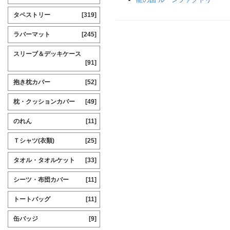
タペストリー
[319]
ラバーマット
[245]
スリーブ＆デッキケース
[91]
抱き枕カバー
[52]
枕・クッションカバー
[49]
のれん
[11]
Ｔシャツ(衣類)
[25]
タオル・タオルケット
[33]
シーツ・布団カバー
[11]
トートバッグ
[11]
缶バッジ
[9]