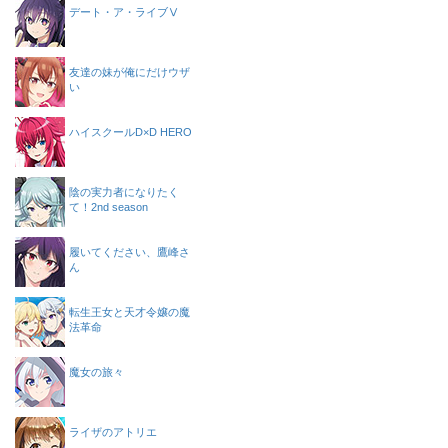
デート・ア・ライブⅤ
友達の妹が俺にだけウザ
い
ハイスクールD×D HERO
陰の実力者になりたく
て！2nd season
履いてください、鷹峰さ
ん
転生王女と天才令嬢の魔
法革命
魔女の旅々
ライザのアトリエ