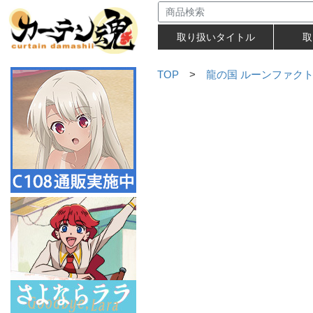
取り扱いタイトル
取
TOP
>
龍の国 ルーンファク