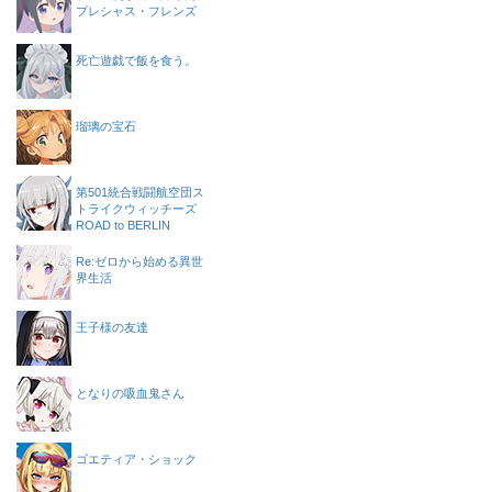
プレシャス・フレンズ
死亡遊戯で飯を食う。
瑠璃の宝石
第501統合戦闘航空団ス
トライクウィッチーズ
ROAD to BERLIN
Re:ゼロから始める異世
界生活
王子様の友達
となりの吸血鬼さん
ゴエティア・ショック