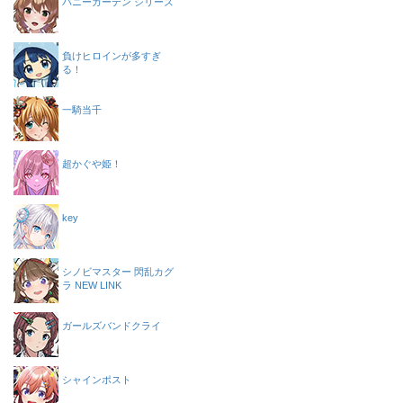
バニーガーデン シリーズ
負けヒロインが多すぎ
る！
一騎当千
超かぐや姫！
key
シノビマスター 閃乱カグ
ラ NEW LINK
ガールズバンドクライ
シャインポスト