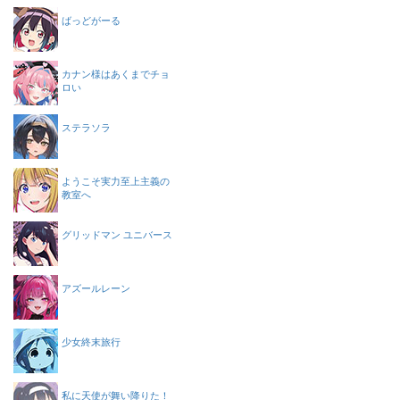
ばっどがーる
カナン様はあくまでチョ
ロい
ステラソラ
ようこそ実力至上主義の
教室へ
グリッドマン ユニバース
アズールレーン
少女終末旅行
私に天使が舞い降りた！