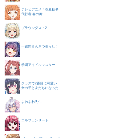
テレビアニメ『春夏秋冬
代行者 春の舞
ブラウンダスト2
一畳間まんきつ暮らし！
学園アイドルマスター
クラスで2番目に可愛い
女の子と友だちになった
よわよわ先生
エルフェンリート