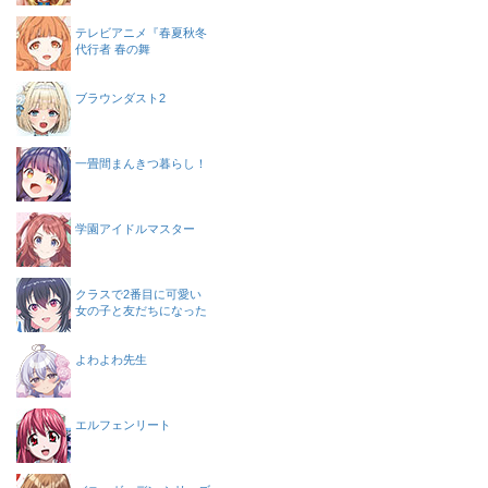
テレビアニメ『春夏秋冬
代行者 春の舞
ブラウンダスト2
一畳間まんきつ暮らし！
学園アイドルマスター
クラスで2番目に可愛い
女の子と友だちになった
よわよわ先生
エルフェンリート