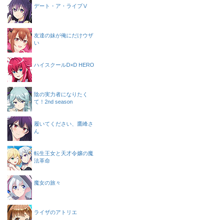
デート・ア・ライブⅤ
友達の妹が俺にだけウザ
い
ハイスクールD×D HERO
陰の実力者になりたく
て！2nd season
履いてください、鷹峰さ
ん
転生王女と天才令嬢の魔
法革命
魔女の旅々
ライザのアトリエ