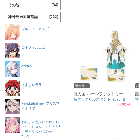
その他
[34]
海外発送対応商品
[222]
ブルーアーカイブ
日本ファルコム
anemoi
さよならララ
販売終了
龍の国 ルーンファクトリー
龍
特大アクリルスタンド（カナタ）
特
Fate/kaleid liner プリズマ
4,400円
☆イリヤ
わたしが恋人になれるわ
けないじゃん、ムリムリ!
（※ムリじゃなかっ
た!?）