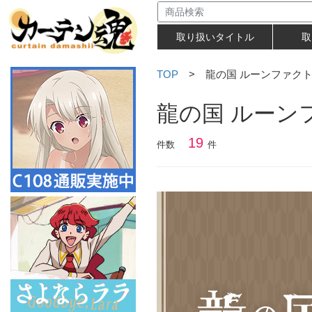
取り扱いタイトル
取
TOP
> 龍の国 ルーンファク
龍の国 ルーン
19
件数
件