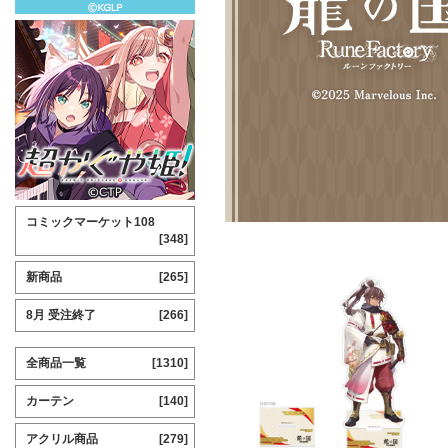
コミックマーケット108
[348]
新商品
[265]
8月 受注終了
[266]
全商品一覧
[1310]
カーテン
[140]
アクリル商品
[279]