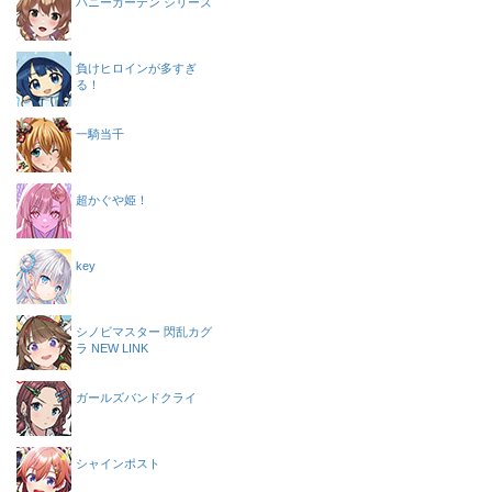
バニーガーデン シリーズ
負けヒロインが多すぎ
る！
一騎当千
超かぐや姫！
key
シノビマスター 閃乱カグ
ラ NEW LINK
ガールズバンドクライ
シャインポスト