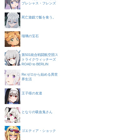
プレシャス・フレンズ
死亡遊戯で飯を食う。
瑠璃の宝石
第501統合戦闘航空団ス
トライクウィッチーズ
ROAD to BERLIN
Re:ゼロから始める異世
界生活
王子様の友達
となりの吸血鬼さん
ゴエティア・ショック