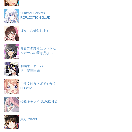
Summer Pockets
REFLECTION BLUE
彼女、お借りします
青春ブタ野郎はランドセ
ルガールの夢を見ない
劇場版「オーバーロー
ド」聖王国編
ご注文はうさぎですか？
BLOOM
ゆるキャン△ SEASON 2
東方Project