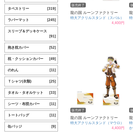
販売終了
タペストリー
[319]
龍の国 ルーンファクトリー
龍
特大アクリルスタンド（スバル）
特
ラバーマット
[245]
4,400円
スリーブ＆デッキケース
[91]
抱き枕カバー
[52]
枕・クッションカバー
[49]
のれん
[11]
Ｔシャツ(衣類)
[25]
タオル・タオルケット
[33]
シーツ・布団カバー
[11]
販売終了
トートバッグ
[11]
龍の国 ルーンファクトリー
龍
特大アクリルスタンド（マウロ）
特
缶バッジ
[9]
4,400円
か