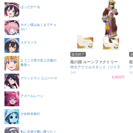
ばっどがーる
カナン様はあくまでチョ
ロい
ステラソラ
販売終了
ようこそ実力至上主義の
龍の国 ルーンファクトリー
龍
教室へ
特大アクリルスタンド（ツイラ
ア
ン）
ン
4,400円
グリッドマン ユニバース
アズールレーン
少女終末旅行
私に天使が舞い降りた！