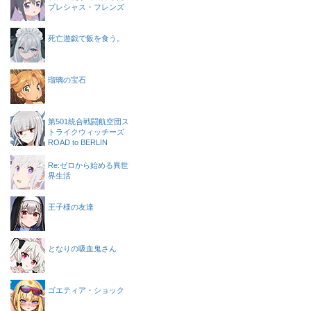
プレシャス・フレンズ
死亡遊戯で飯を食う。
瑠璃の宝石
第501統合戦闘航空団ス
トライクウィッチーズ
ROAD to BERLIN
Re:ゼロから始める異世
界生活
王子様の友達
となりの吸血鬼さん
ゴエティア・ショック