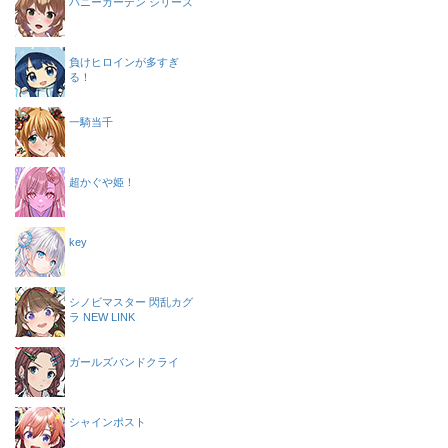
バニーガーデン シリーズ
負けヒロインが多すぎ
る！
一騎当千
超かぐや姫！
key
シノビマスター 閃乱カグ
ラ NEW LINK
ガールズバンドクライ
シャインポスト