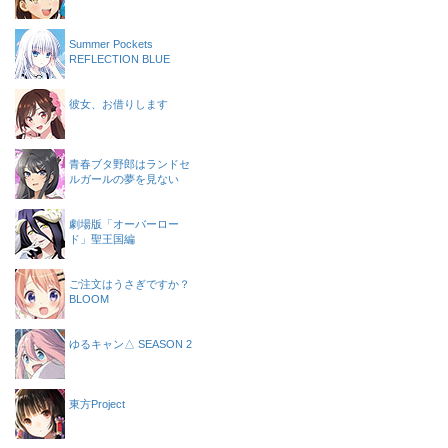
Summer Pockets
REFLECTION BLUE
彼女、お借りします
青春ブタ野郎はランドセ
ルガールの夢を見ない
劇場版「オーバーロー
ド」聖王国編
ご注文はうさぎですか？
BLOOM
ゆるキャン△ SEASON 2
東方Project