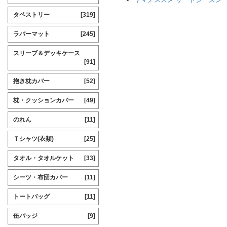
タペストリー
[319]
ラバーマット
[245]
スリーブ＆デッキケース
[91]
抱き枕カバー
[52]
枕・クッションカバー
[49]
のれん
[11]
Ｔシャツ(衣類)
[25]
タオル・タオルケット
[33]
シーツ・布団カバー
[11]
トートバッグ
[11]
缶バッジ
[9]