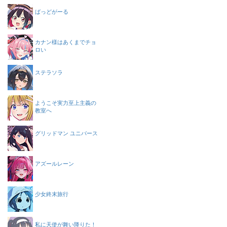
ばっどがーる
カナン様はあくまでチョ
ロい
ステラソラ
ようこそ実力至上主義の
教室へ
グリッドマン ユニバース
アズールレーン
少女終末旅行
私に天使が舞い降りた！