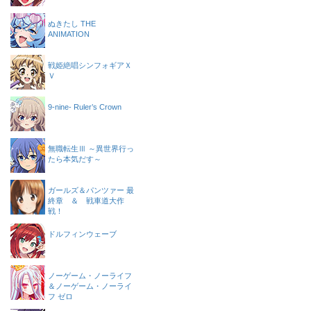
ぬきたし THE
ANIMATION
戦姫絶唱シンフォギアＸ
Ｖ
9-nine- Ruler’s Crown
無職転生Ⅲ ～異世界行っ
たら本気だす～
ガールズ＆パンツァー 最
終章 ＆ 戦車道大作
戦！
ドルフィンウェーブ
ノーゲーム・ノーライフ
＆ノーゲーム・ノーライ
フ ゼロ