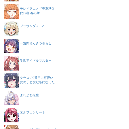
テレビアニメ『春夏秋冬
代行者 春の舞
ブラウンダスト2
一畳間まんきつ暮らし！
学園アイドルマスター
クラスで2番目に可愛い
女の子と友だちになった
よわよわ先生
エルフェンリート