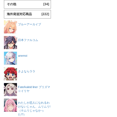
その他
[34]
海外発送対応商品
[222]
ブルーアーカイブ
日本ファルコム
anemoi
さよならララ
Fate/kaleid liner プリズマ
☆イリヤ
わたしが恋人になれるわ
けないじゃん、ムリムリ!
（※ムリじゃなかっ
た!?）