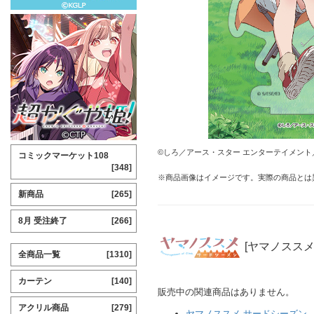
©しろ／アース・スター エンターテイメント
コミックマーケット108
[348]
※商品画像はイメージです。実際の商品とは
新商品
[265]
8月 受注終了
[266]
[ヤマノススメ
全商品一覧
[1310]
カーテン
[140]
販売中の関連商品はありません。
アクリル商品
[279]
ヤマノススメ サードシーズン