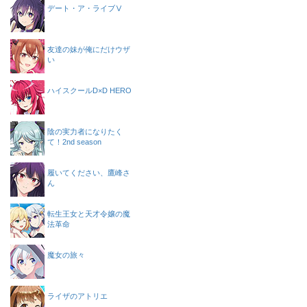
デート・ア・ライブⅤ
友達の妹が俺にだけウザ
い
ハイスクールD×D HERO
陰の実力者になりたく
て！2nd season
履いてください、鷹峰さ
ん
転生王女と天才令嬢の魔
法革命
魔女の旅々
ライザのアトリエ