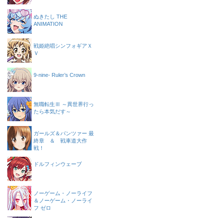
ぬきたし THE
ANIMATION
戦姫絶唱シンフォギアＸ
Ｖ
9-nine- Ruler’s Crown
無職転生Ⅲ ～異世界行っ
たら本気だす～
ガールズ＆パンツァー 最
終章 ＆ 戦車道大作
戦！
ドルフィンウェーブ
ノーゲーム・ノーライフ
＆ノーゲーム・ノーライ
フ ゼロ