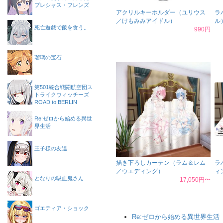
プレシャス・フレンズ
アクリルキーホルダー（ユリウス
ラ
／けもみみアイドル）
ル
死亡遊戯で飯を食う。
990円
瑠璃の宝石
第501統合戦闘航空団ス
トライクウィッチーズ
ROAD to BERLIN
Re:ゼロから始める異世
界生活
王子様の友達
描き下ろしカーテン（ラム＆レム
ラ
／ウエディング）
ィ
となりの吸血鬼さん
17,050円〜
ゴエティア・ショック
Re:ゼロから始める異世界生活