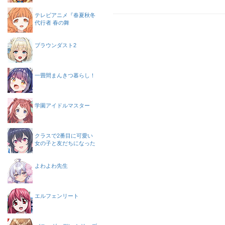
テレビアニメ『春夏秋冬
代行者 春の舞
ブラウンダスト2
一畳間まんきつ暮らし！
学園アイドルマスター
クラスで2番目に可愛い
女の子と友だちになった
よわよわ先生
エルフェンリート