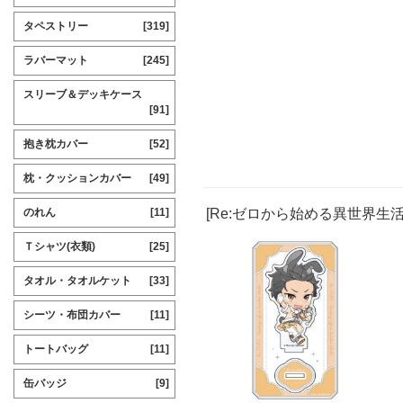
タペストリー
[319]
ラバーマット
[245]
スリーブ＆デッキケース
[91]
抱き枕カバー
[52]
枕・クッションカバー
[49]
[Re:ゼロから始める異世界生
のれん
[11]
Ｔシャツ(衣類)
[25]
タオル・タオルケット
[33]
シーツ・布団カバー
[11]
トートバッグ
[11]
缶バッジ
[9]