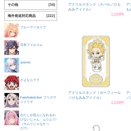
アクリルスタンド（スバル／けも
ア
その他
[34]
みみアイドル）
も
1,210円
海外発送対応商品
[222]
ブルーアーカイブ
日本ファルコム
anemoi
さよならララ
アクリルスタンド（ガーフィール
ア
Fate/kaleid liner プリズマ
／けもみみアイドル）
／
☆イリヤ
1,210円
わたしが恋人になれるわ
けないじゃん、ムリムリ!
（※ムリじゃなかっ
た!?）