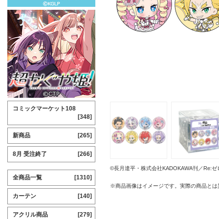
コミックマーケット108
[348]
新商品
[265]
8月 受注終了
[266]
©長月達平・株式会社KADOKAWA刊／Re
全商品一覧
[1310]
※商品画像はイメージです。実際の商品とは
カーテン
[140]
アクリル商品
[279]