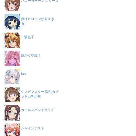
バニーガーデン シリーズ
負けヒロインが多すぎ
る！
一騎当千
超かぐや姫！
key
シノビマスター 閃乱カグ
ラ NEW LINK
ガールズバンドクライ
シャインポスト