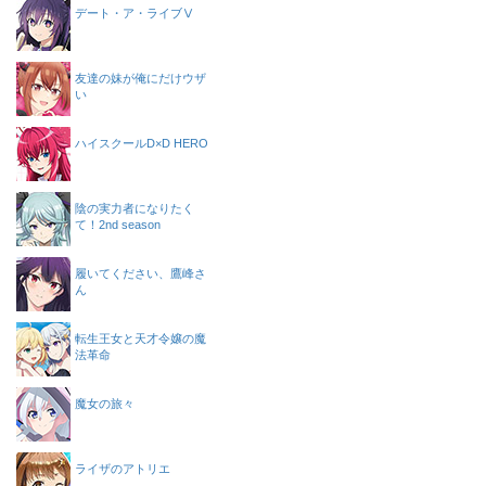
デート・ア・ライブⅤ
友達の妹が俺にだけウザ
い
ハイスクールD×D HERO
陰の実力者になりたく
て！2nd season
履いてください、鷹峰さ
ん
転生王女と天才令嬢の魔
法革命
魔女の旅々
ライザのアトリエ