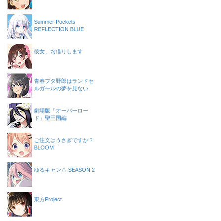
Summer Pockets
REFLECTION BLUE
彼女、お借りします
青春ブタ野郎はランドセ
ルガールの夢を見ない
劇場版「オーバーロー
ド」聖王国編
ご注文はうさぎですか？
BLOOM
ゆるキャン△ SEASON 2
東方Project