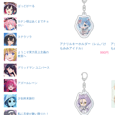
ばっどがーる
カナン様はあくまでチョ
ロい
ステラソラ
アクリルキーホルダー（レム／け
ア
もみみアイドル）
も
ようこそ実力至上主義の
990円
教室へ
グリッドマン ユニバース
アズールレーン
少女終末旅行
私に天使が舞い降りた！