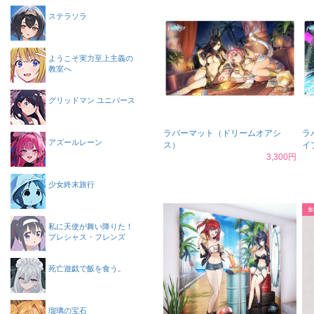
ステラソラ
ようこそ実力至上主義の
教室へ
グリッドマン ユニバース
ラバーマット（ドリームオアシ
ラ
アズールレーン
ス）
イ
3,300円
少女終末旅行
私に天使が舞い降りた！
プレシャス・フレンズ
死亡遊戯で飯を食う。
瑠璃の宝石