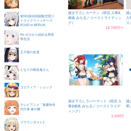
描き下ろしカーテン（咲宮 入華&
描
第501統合戦闘航空団ス
都条 みちる／コーストライディン
入
トライクウィッチーズ
グ）
ス
ROAD to BERLIN
18,700円〜
Re:ゼロから始める異世
界生活
王子様の友達
となりの吸血鬼さん
ゴエティア・ショック
描き下ろしラバーマット（咲宮 入
描
テレビアニメ『春夏秋冬
華&都条 みちる／コーストライデ
華
代行者 春の舞
ィング）
3,300円
ブラウンダスト2