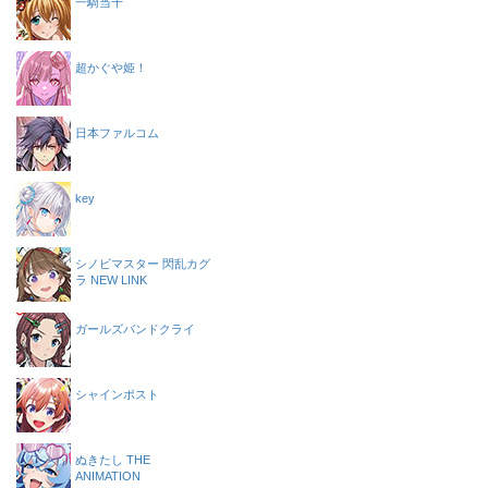
一騎当千
超かぐや姫！
日本ファルコム
key
シノビマスター 閃乱カグ
ラ NEW LINK
ガールズバンドクライ
シャインポスト
ぬきたし THE
ANIMATION