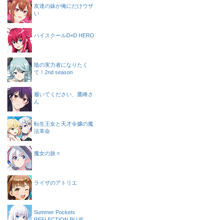
友達の妹が俺にだけウザ
い
ハイスクールD×D HERO
陰の実力者になりたく
て！2nd season
履いてください、鷹峰さ
ん
転生王女と天才令嬢の魔
法革命
魔女の旅々
ライザのアトリエ
Summer Pockets
REFLECTION BLUE