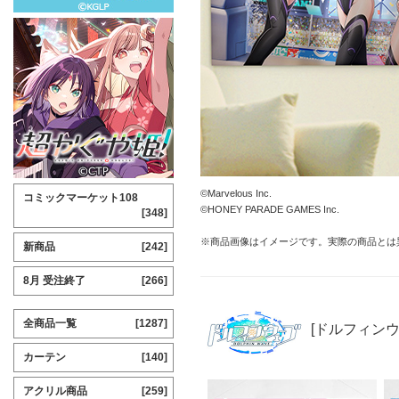
©Marvelous Inc.
コミックマーケット108
©HONEY PARADE GAMES Inc.
[348]
※商品画像はイメージです。実際の商品とは
新商品
[242]
8月 受注終了
[266]
全商品一覧
[1287]
[ドルフィンウ
カーテン
[140]
アクリル商品
[259]