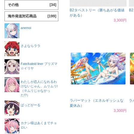
その他
[34]
B2タペストリー（勝ちあがる価値
B
がある）
海外発送対応商品
[199]
3,300円
anemoi
さよならララ
Fate/kaleid liner プリズマ
☆イリヤ
わたしが恋人になれるわ
けないじゃん、ムリムリ!
（※ムリじゃなかっ
た!?）
ラバーマット（エネルギッシュな
ラ
ばっどがーる
夏休み）
3,300円
カナン様はあくまでチョ
ロい