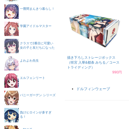
一畳間まんきつ暮らし！
学園アイドルマスター
クラスで2番目に可愛い
女の子と友だちになった
描き下ろしストレージボックス
よわよわ先生
（咲宮 入華&都条 みちる／コース
トライディング）
990円
エルフェンリート
ドルフィンウェーブ
バニーガーデン シリーズ
負けヒロインが多すぎ
る！