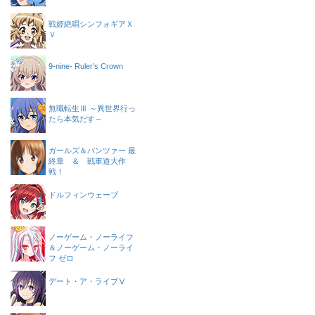
戦姫絶唱シンフォギアＸ
Ｖ
9-nine- Ruler’s Crown
無職転生Ⅲ ～異世界行っ
たら本気だす～
ガールズ＆パンツァー 最
終章 ＆ 戦車道大作
戦！
ドルフィンウェーブ
ノーゲーム・ノーライフ
＆ノーゲーム・ノーライ
フ ゼロ
デート・ア・ライブⅤ