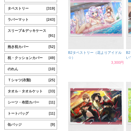
タペストリー
[319]
ラバーマット
[243]
スリーブ＆デッキケース
[91]
抱き枕カバー
[52]
B2タペストリー（花よりアイドル
B
☆）
い
枕・クッションカバー
[49]
3,300円
のれん
[10]
Ｔシャツ(衣類)
[25]
タオル・タオルケット
[33]
シーツ・布団カバー
[11]
トートバッグ
[11]
缶バッジ
[9]