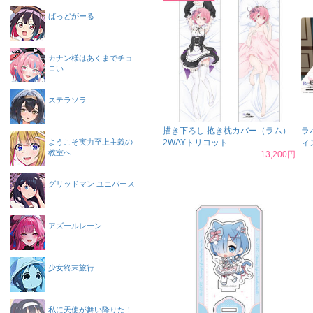
ばっどがーる
カナン様はあくまでチョ
ロい
ステラソラ
描き下ろし 抱き枕カバー（ラム）
ラ
ようこそ実力至上主義の
2WAYトリコット
ィ
教室へ
13,200円
グリッドマン ユニバース
アズールレーン
少女終末旅行
私に天使が舞い降りた！