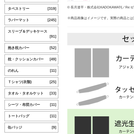
© 長月達平・株式会社KADOKAWA刊／R
タペストリー
[319]
※商品画像はイメージです。実際の商品とは
ラバーマット
[245]
スリーブ＆デッキケース
[91]
抱き枕カバー
[52]
枕・クッションカバー
[49]
のれん
[11]
Ｔシャツ(衣類)
[25]
タオル・タオルケット
[33]
シーツ・布団カバー
[11]
トートバッグ
[11]
缶バッジ
[9]