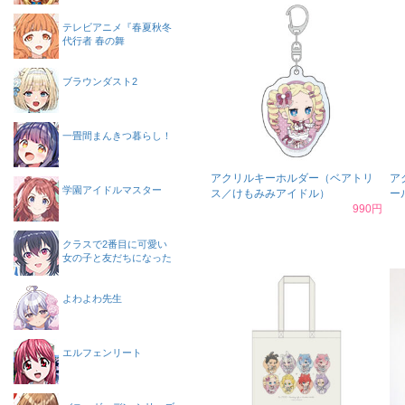
テレビアニメ『春夏秋冬
代行者 春の舞
ブラウンダスト2
一畳間まんきつ暮らし！
アクリルキーホルダー（ベアトリ
ア
学園アイドルマスター
ス／けもみみアイドル）
ー
990円
クラスで2番目に可愛い
女の子と友だちになった
よわよわ先生
エルフェンリート