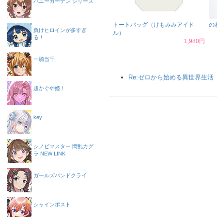
バニーガーデン シリーズ
トートバッグ（けもみみアイド
の
負けヒロインが多すぎ
ル）
る！
1,980円
一騎当千
Re:ゼロから始める異世界生活
超かぐや姫！
key
シノビマスター 閃乱カグ
ラ NEW LINK
ガールズバンドクライ
シャインポスト