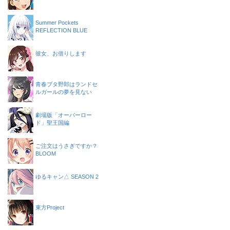
Summer Pockets
REFLECTION BLUE
彼女、お借りします
青春ブタ野郎はランドセ
ルガールの夢を見ない
劇場版「オーバーロー
ド」聖王国編
ご注文はうさぎですか？
BLOOM
ゆるキャン△ SEASON 2
東方Project