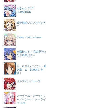
ぬきたし THE
ANIMATION
戦姫絶唱シンフォギアＸ
Ｖ
9-nine- Ruler’s Crown
無職転生Ⅲ ～異世界行っ
たら本気だす～
ガールズ＆パンツァー 最
終章 ＆ 戦車道大作
戦！
ドルフィンウェーブ
ノーゲーム・ノーライフ
＆ノーゲーム・ノーライ
フ ゼロ