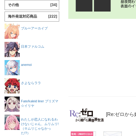
その他
[34]
海外発送対応商品
[222]
ブルーアーカイブ
日本ファルコム
anemoi
さよならララ
Fate/kaleid liner プリズマ
☆イリヤ
[Re:ゼロか
わたしが恋人になれるわ
けないじゃん、ムリムリ!
（※ムリじゃなかっ
た!?）