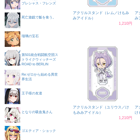
プレシャス・フレンズ
アクリルスタンド（レム／けもみ
ア
死亡遊戯で飯を食う。
みアイドル）
み
1,210円
瑠璃の宝石
第501統合戦闘航空団ス
トライクウィッチーズ
ROAD to BERLIN
Re:ゼロから始める異世
界生活
王子様の友達
アクリルスタンド（ユリウス／け
ア
となりの吸血鬼さん
もみみアイドル）
け
1,210円
ゴエティア・ショック