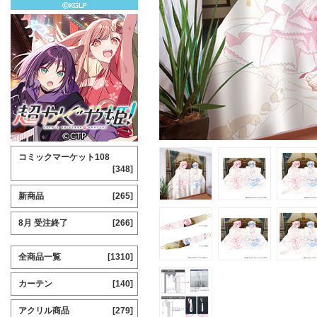
コミックマーケット108
[348]
新商品
[265]
8月 受注終了
[266]
全商品一覧
[1310]
カーテン
[140]
アクリル商品
[279]