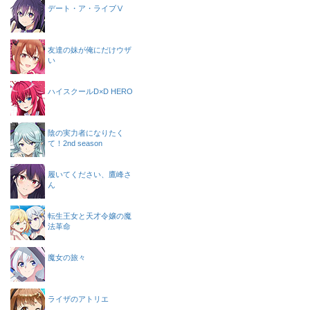
デート・ア・ライブⅤ
友達の妹が俺にだけウザ
い
ハイスクールD×D HERO
陰の実力者になりたく
て！2nd season
履いてください、鷹峰さ
ん
転生王女と天才令嬢の魔
法革命
魔女の旅々
ライザのアトリエ