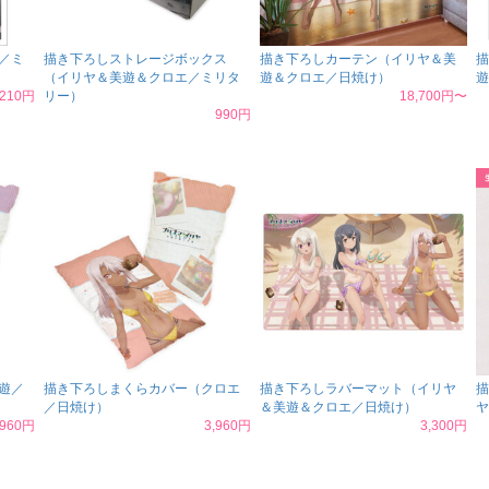
／ミ
描き下ろしストレージボックス
描き下ろしカーテン（イリヤ＆美
描
（イリヤ＆美遊＆クロエ／ミリタ
遊＆クロエ／日焼け）
遊
,210円
リー）
18,700円〜
990円
遊／
描き下ろしまくらカバー（クロエ
描き下ろしラバーマット（イリヤ
描
／日焼け）
＆美遊＆クロエ／日焼け）
ヤ
,960円
3,960円
3,300円