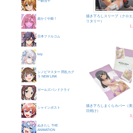
一騎当千
描き下ろしスリーブ（クロエ
超かぐや姫！
リタリー）
1
日本ファルコム
key
シノビマスター 閃乱カグ
ラ NEW LINK
ガールズバンドクライ
描き下ろしまくらカバー（美
シャインポスト
日焼け）
3
ぬきたし THE
ANIMATION