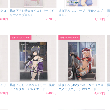
（クロ
描き下ろし特大タペストリー（イ
描き下ろしスリーブ（美遊／エプ
描
リヤ／エプロン）
ロン）
／
,400円
7,700円
1,100円
（イリ
描き下ろしB2タペストリー（美遊
描き下ろしB2タペストリー（クロ
描
／ミリタリー）Wスエード
エ／ミリタリー）Wスエード
リ
,400円
4,400円
4,400円