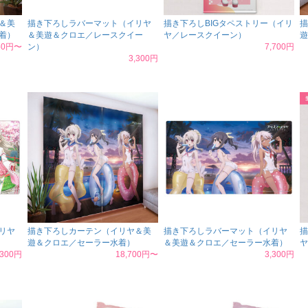
＆美
描き下ろしラバーマット（イリヤ
描き下ろしBIGタペストリー（イリ
描
着）
＆美遊＆クロエ／レースクイー
ヤ／レースクイーン）
遊
150円〜
ン）
7,700円
3,300円
リヤ
描き下ろしカーテン（イリヤ＆美
描き下ろしラバーマット（イリヤ
描
遊＆クロエ／セーラー水着）
＆美遊＆クロエ／セーラー水着）
ヤ
,300円
18,700円〜
3,300円