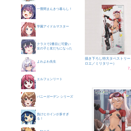
一畳間まんきつ暮らし！
学園アイドルマスター
クラスで2番目に可愛い
女の子と友だちになった
描き下ろし特大タペストリー
よわよわ先生
ロエ／ミリタリー）
7
エルフェンリート
バニーガーデン シリーズ
負けヒロインが多すぎ
る！