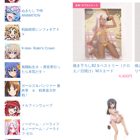
ぬきたし THE
ANIMATION
戦姫絶唱シンフォギアＸ
Ｖ
9-nine- Ruler’s Crown
描き下ろしB2タペストリー（クロ
描
無職転生Ⅲ ～異世界行っ
エ／日焼け）Wスエード
リ
たら本気だす～
4,400円
ガールズ＆パンツァー 最
終章 ＆ 戦車道大作
戦！
ドルフィンウェーブ
ノーゲーム・ノーライフ
＆ノーゲーム・ノーライ
フ ゼロ