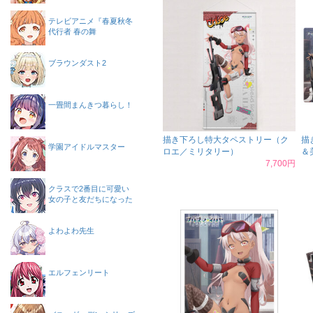
テレビアニメ『春夏秋冬
代行者 春の舞
ブラウンダスト2
一畳間まんきつ暮らし！
描き下ろし特大タペストリー（ク
描
学園アイドルマスター
ロエ／ミリタリー）
＆
7,700円
クラスで2番目に可愛い
女の子と友だちになった
よわよわ先生
エルフェンリート