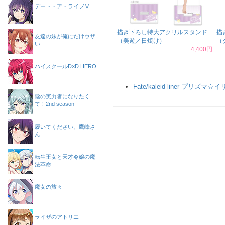
デート・ア・ライブⅤ
描き下ろし特大アクリルスタンド
描
友達の妹が俺にだけウザ
（美遊／日焼け）
（
い
4,400円
ハイスクールD×D HERO
Fate/kaleid liner プリズマ☆
陰の実力者になりたく
て！2nd season
履いてください、鷹峰さ
ん
転生王女と天才令嬢の魔
法革命
魔女の旅々
ライザのアトリエ