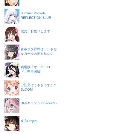
Summer Pockets
REFLECTION BLUE
彼女、お借りします
青春ブタ野郎はランドセ
ルガールの夢を見ない
劇場版「オーバーロー
ド」聖王国編
ご注文はうさぎですか？
BLOOM
ゆるキャン△ SEASON 2
東方Project