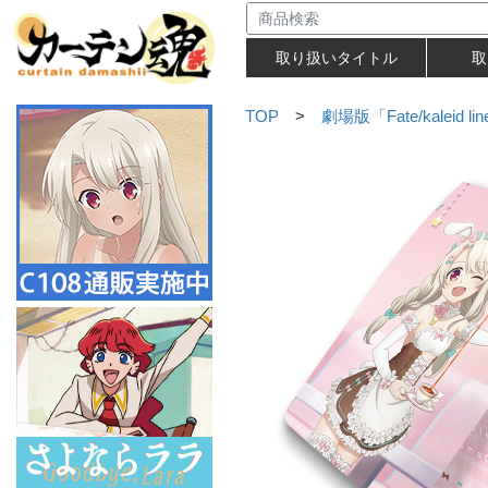
取り扱いタイトル
取
TOP
>
劇場版「Fate/kaleid