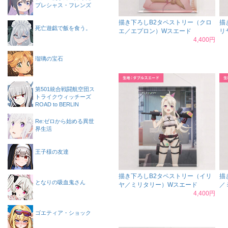
プレシャス・フレンズ
描き下ろしB2タペストリー（クロ
描
死亡遊戯で飯を食う。
エ／エプロン）Wスエード
リ
4,400円
瑠璃の宝石
第501統合戦闘航空団ス
トライクウィッチーズ
ROAD to BERLIN
Re:ゼロから始める異世
界生活
王子様の友達
描き下ろしB2タペストリー（イリ
描
となりの吸血鬼さん
ヤ／ミリタリー）Wスエード
／
4,400円
ゴエティア・ショック