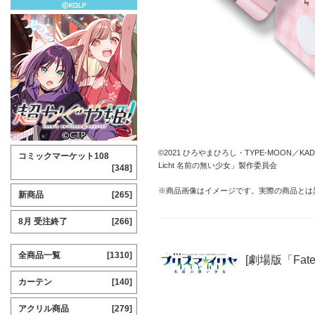
©2021 ひろやまひろし・TYPE-MOON／KADO
コミックマーケット108
Licht 名前の無い少女」製作委員会
[348]
※商品画像はイメージです。実際の商品とは
新商品
[265]
8月 受注終了
[266]
全商品一覧
[1310]
[劇場版「Fate
カーテン
[140]
アクリル商品
[279]