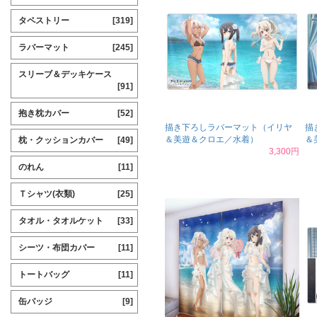
タペストリー
[319]
ラバーマット
[245]
スリーブ＆デッキケース
[91]
抱き枕カバー
[52]
描き下ろしラバーマット（イリヤ
描
＆美遊＆クロエ／水着）
＆
枕・クッションカバー
[49]
3,300円
のれん
[11]
Ｔシャツ(衣類)
[25]
タオル・タオルケット
[33]
シーツ・布団カバー
[11]
トートバッグ
[11]
缶バッジ
[9]