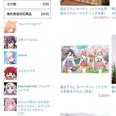
その他
[34]
描き下ろしカーテン（イリヤ＆美
描
遊＆クロエ／ウエディング水着）
＆
海外発送対応商品
[222]
18,150円〜
ン
ブルーアーカイブ
日本ファルコム
anemoi
さよならララ
Fate/kaleid liner プリズマ
描き下ろしラバーマット（イリヤ
描
☆イリヤ
＆美遊＆クロエ／巫女）
遊
3,300円
わたしが恋人になれるわ
けないじゃん、ムリムリ!
（※ムリじゃなかっ
た!?）