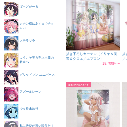
ばっどがーる
カナン様はあくまでチョ
ロい
ステラソラ
描き下ろしカーテン（イリヤ＆美
描
ようこそ実力至上主義の
遊＆クロエ／エプロン）
／
教室へ
18,700円〜
グリッドマン ユニバース
アズールレーン
少女終末旅行
私に天使が舞い降りた！