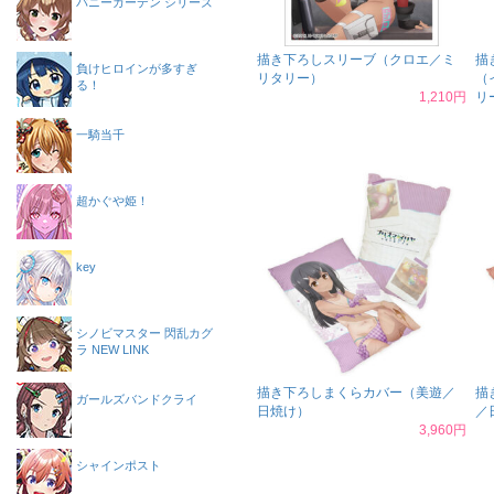
バニーガーデン シリーズ
描き下ろしスリーブ（クロエ／ミ
描
負けヒロインが多すぎ
リタリー）
（
る！
1,210円
リ
一騎当千
超かぐや姫！
key
シノビマスター 閃乱カグ
ラ NEW LINK
描き下ろしまくらカバー（美遊／
描
ガールズバンドクライ
日焼け）
／
3,960円
シャインポスト