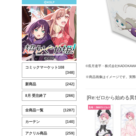
©長月達平・株式会社KADOKA
コミックマーケット108
[348]
※商品画像はイメージです。実際
新商品
[242]
8月 受注終了
[266]
[Re:ゼロから始める
全商品一覧
[1287]
カーテン
[140]
アクリル商品
[259]