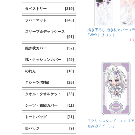
タペストリー
[319]
ラバーマット
[243]
描き下ろし 抱き枕カバー（
スリーブ＆デッキケース
2WAYトリコット
[91]
13
抱き枕カバー
[52]
枕・クッションカバー
[49]
のれん
[10]
Ｔシャツ(衣類)
[25]
タオル・タオルケット
[33]
シーツ・布団カバー
[11]
トートバッグ
[11]
アクリルスタンド（エミリア
もみみアイドル）
缶バッジ
[9]
1