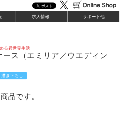
報
求人情報
サポート他
始める異世界生活
ケース（エミリア／ウエディン
描き下ろし
了商品です。