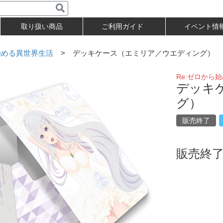
取り扱い商品
ご利用ガイド
イベント情
始める異世界生活
> デッキケース（エミリア／ウエディング）
Re:ゼロから
デッキ
グ）
販売終了
販売終