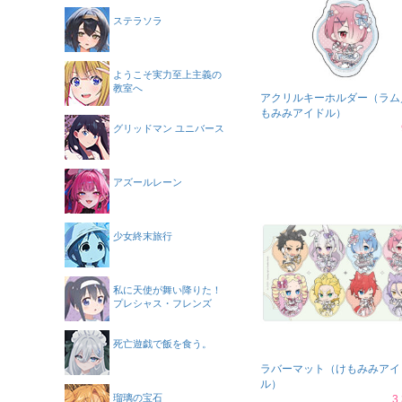
ステラソラ
ようこそ実力至上主義の
教室へ
アクリルキーホルダー（ラム
もみみアイドル）
グリッドマン ユニバース
アズールレーン
少女終末旅行
私に天使が舞い降りた！
プレシャス・フレンズ
死亡遊戯で飯を食う。
ラバーマット（けもみみアイ
ル）
瑠璃の宝石
3