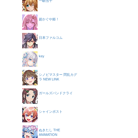
一騎当千
超かぐや姫！
日本ファルコム
key
シノビマスター 閃乱カグ
ラ NEW LINK
ガールズバンドクライ
シャインポスト
ぬきたし THE
ANIMATION