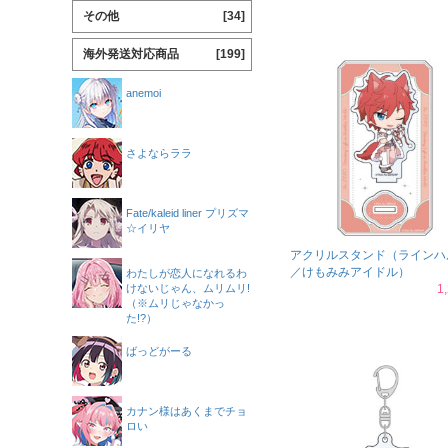
その他
[34]
海外発送対応商品
[199]
anemoi
さよならララ
Fate/kaleid liner プリズマ
☆イリヤ
アクリルスタンド（ラインハ
／けもみみアイドル）
わたしが恋人になれるわ
けないじゃん、ムリムリ!
1
（※ムリじゃなかっ
た!?）
ばっどがーる
カナン様はあくまでチョ
ロい