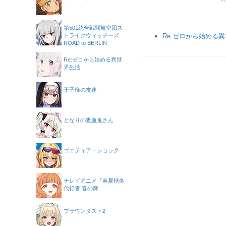
第501統合戦闘航空団ス
トライクウィッチーズ
Re:ゼロから始める
ROAD to BERLIN
Re:ゼロから始める異世
界生活
王子様の友達
となりの吸血鬼さん
ゴエティア・ショック
テレビアニメ『春夏秋冬
代行者 春の舞
ブラウンダスト2