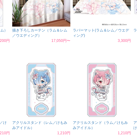
ラム）
描き下ろしカーテン（ラム＆レム
ラバーマット(ラム＆レム／ウエデ
ラ
／ウエディング）
ィング)
,200円
17,050円〜
3,300円
／け
アクリルスタンド（レム／けもみ
アクリルスタンド（ラム／けもみ
ア
みアイドル）
みアイドル）
け
,210円
1,210円
1,210円