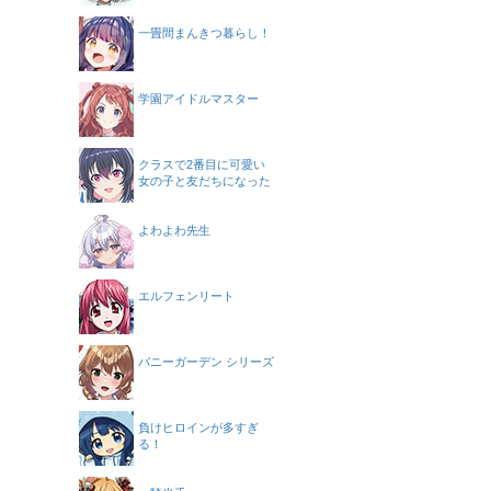
一畳間まんきつ暮らし！
学園アイドルマスター
クラスで2番目に可愛い
女の子と友だちになった
よわよわ先生
エルフェンリート
バニーガーデン シリーズ
負けヒロインが多すぎ
る！