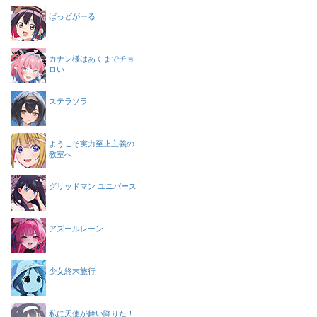
ばっどがーる
カナン様はあくまでチョ
ロい
ステラソラ
ようこそ実力至上主義の
教室へ
グリッドマン ユニバース
アズールレーン
少女終末旅行
私に天使が舞い降りた！