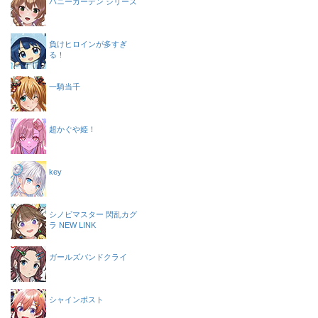
バニーガーデン シリーズ
負けヒロインが多すぎ
る！
一騎当千
超かぐや姫！
key
シノビマスター 閃乱カグ
ラ NEW LINK
ガールズバンドクライ
シャインポスト