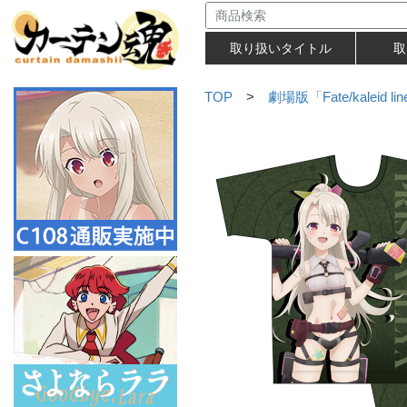
取り扱いタイトル
取
TOP
>
劇場版「Fate/kaleid