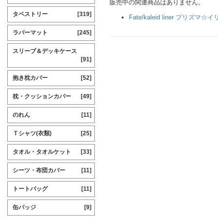
販売中の関連商品はありません。
タペストリー
[319]
Fate/kaleid liner プリズマ☆
ラバーマット
[245]
スリーブ＆デッキケース
[91]
抱き枕カバー
[52]
枕・クッションカバー
[49]
のれん
[11]
Ｔシャツ(衣類)
[25]
タオル・タオルケット
[33]
シーツ・布団カバー
[11]
トートバッグ
[11]
缶バッジ
[9]