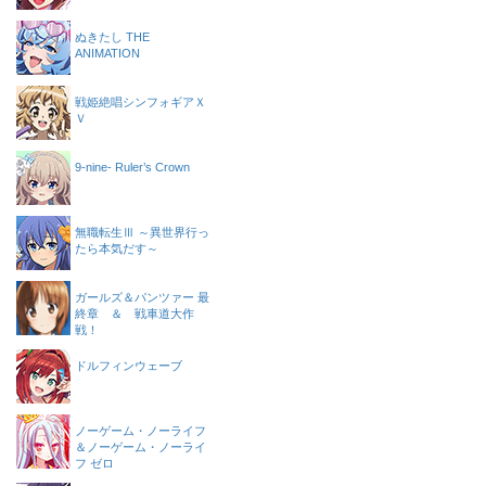
ぬきたし THE
ANIMATION
戦姫絶唱シンフォギアＸ
Ｖ
9-nine- Ruler’s Crown
無職転生Ⅲ ～異世界行っ
たら本気だす～
ガールズ＆パンツァー 最
終章 ＆ 戦車道大作
戦！
ドルフィンウェーブ
ノーゲーム・ノーライフ
＆ノーゲーム・ノーライ
フ ゼロ