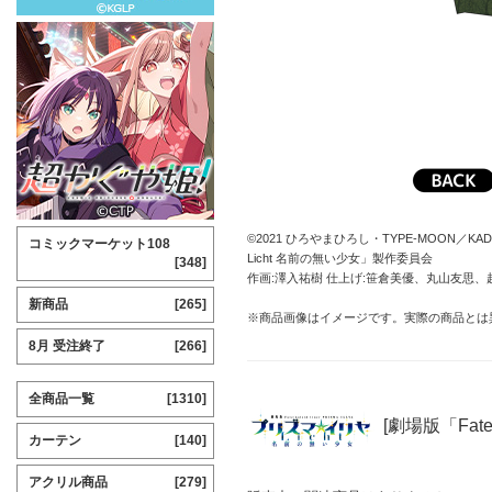
©2021 ひろやまひろし・TYPE-MOON／KADO
コミックマーケット108
Licht 名前の無い少女」製作委員会
[348]
作画:澤入祐樹 仕上げ:笹倉美優、丸山友思、
新商品
[265]
※商品画像はイメージです。実際の商品とは
8月 受注終了
[266]
全商品一覧
[1310]
[劇場版「Fate
カーテン
[140]
アクリル商品
[279]