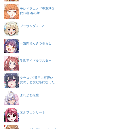
テレビアニメ『春夏秋冬
代行者 春の舞
ブラウンダスト2
一畳間まんきつ暮らし！
学園アイドルマスター
クラスで2番目に可愛い
女の子と友だちになった
よわよわ先生
エルフェンリート