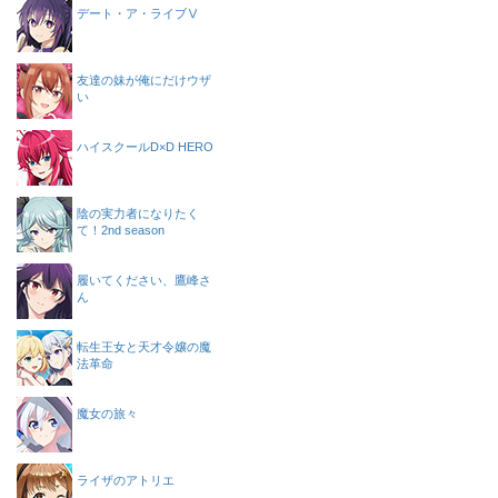
デート・ア・ライブⅤ
友達の妹が俺にだけウザ
い
ハイスクールD×D HERO
陰の実力者になりたく
て！2nd season
履いてください、鷹峰さ
ん
転生王女と天才令嬢の魔
法革命
魔女の旅々
ライザのアトリエ