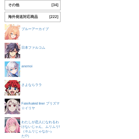
その他
[34]
海外発送対応商品
[222]
ブルーアーカイブ
日本ファルコム
anemoi
さよならララ
Fate/kaleid liner プリズマ
☆イリヤ
わたしが恋人になれるわ
けないじゃん、ムリムリ!
（※ムリじゃなかっ
た!?）