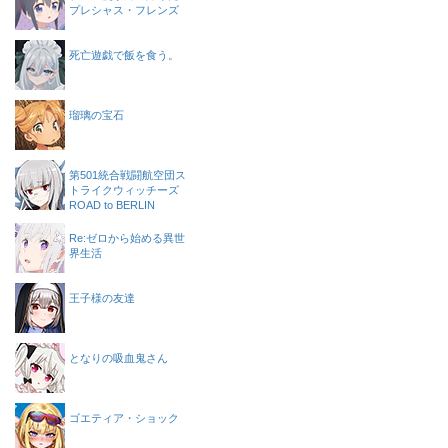
プレシャス・フレンズ
死亡遊戯で飯を食う。
瑠璃の宝石
第501統合戦闘航空団ス
トライクウィッチーズ
ROAD to BERLIN
Re:ゼロから始める異世
界生活
王子様の友達
となりの吸血鬼さん
ゴエティア・ショック