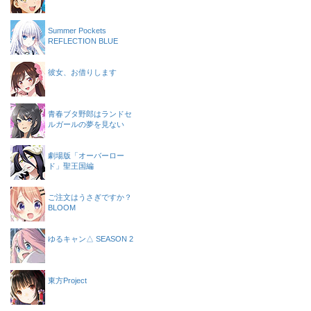
Summer Pockets
REFLECTION BLUE
彼女、お借りします
青春ブタ野郎はランドセ
ルガールの夢を見ない
劇場版「オーバーロー
ド」聖王国編
ご注文はうさぎですか？
BLOOM
ゆるキャン△ SEASON 2
東方Project