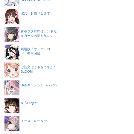
彼女、お借りします
青春ブタ野郎はランドセ
ルガールの夢を見ない
劇場版「オーバーロー
ド」聖王国編
ご注文はうさぎですか？
BLOOM
ゆるキャン△ SEASON 2
東方Project
イラストレーター