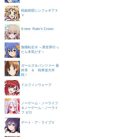
戦姫絶唱シンフォギアＸ
Ｖ
9-nine- Ruler’s Crown
無職転生Ⅲ ～異世界行っ
たら本気だす～
ガールズ＆パンツァー 最
終章 ＆ 戦車道大作
戦！
ドルフィンウェーブ
ノーゲーム・ノーライフ
＆ノーゲーム・ノーライ
フ ゼロ
デート・ア・ライブⅤ