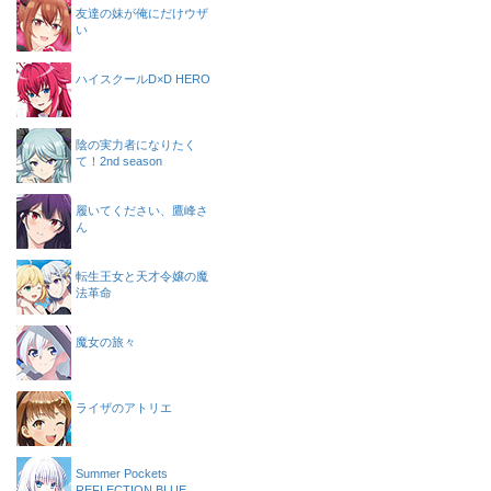
友達の妹が俺にだけウザ
い
ハイスクールD×D HERO
陰の実力者になりたく
て！2nd season
履いてください、鷹峰さ
ん
転生王女と天才令嬢の魔
法革命
魔女の旅々
ライザのアトリエ
Summer Pockets
REFLECTION BLUE