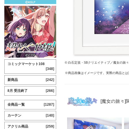
© 白石定規・SBクリエイティブ／魔女の旅
コミックマーケット108
[348]
※商品画像はイメージです。実際の商品とは
新商品
[242]
8月 受注終了
[266]
[魔女の旅々]
全商品一覧
[1287]
カーテン
[140]
アクリル商品
[259]