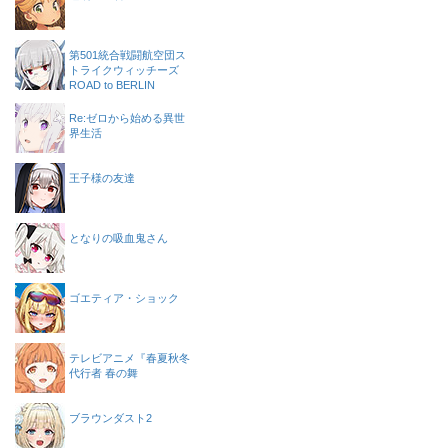
第501統合戦闘航空団ス
トライクウィッチーズ
ROAD to BERLIN
Re:ゼロから始める異世
界生活
王子様の友達
となりの吸血鬼さん
ゴエティア・ショック
テレビアニメ『春夏秋冬
代行者 春の舞
ブラウンダスト2