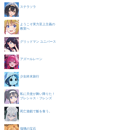
ステラソラ
ようこそ実力至上主義の
教室へ
グリッドマン ユニバース
アズールレーン
少女終末旅行
私に天使が舞い降りた！
プレシャス・フレンズ
死亡遊戯で飯を食う。
瑠璃の宝石