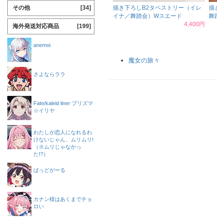
その他
[34]
描き下ろしB2タペストリー（イレ
描
イナ／舞踏会）Wスエード
舞
4,400円
海外発送対応商品
[199]
anemoi
魔女の旅々
さよならララ
Fate/kaleid liner プリズマ
☆イリヤ
わたしが恋人になれるわ
けないじゃん、ムリムリ!
（※ムリじゃなかっ
た!?）
ばっどがーる
カナン様はあくまでチョ
ロい