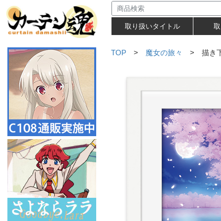
取り扱いタイトル
取
TOP
>
魔女の旅々
> 描き下