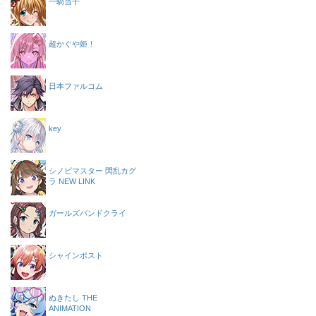
一騎当千
超かぐや姫！
日本ファルコム
key
シノビマスター 閃乱カグ
ラ NEW LINK
ガールズバンドクライ
シャインポスト
ぬきたし THE
ANIMATION