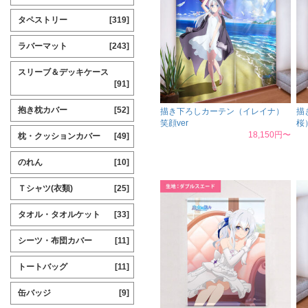
タペストリー
[319]
ラバーマット
[243]
スリーブ＆デッキケース
[91]
抱き枕カバー
[52]
描き下ろしカーテン（イレイナ）
描
笑顔ver
桜
18,150円〜
枕・クッションカバー
[49]
のれん
[10]
Ｔシャツ(衣類)
[25]
タオル・タオルケット
[33]
シーツ・布団カバー
[11]
トートバッグ
[11]
缶バッジ
[9]