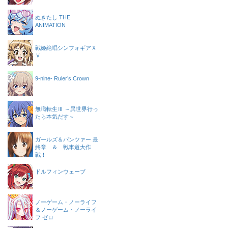
ぬきたし THE
ANIMATION
戦姫絶唱シンフォギアＸ
Ｖ
9-nine- Ruler’s Crown
無職転生Ⅲ ～異世界行っ
たら本気だす～
ガールズ＆パンツァー 最
終章 ＆ 戦車道大作
戦！
ドルフィンウェーブ
ノーゲーム・ノーライフ
＆ノーゲーム・ノーライ
フ ゼロ