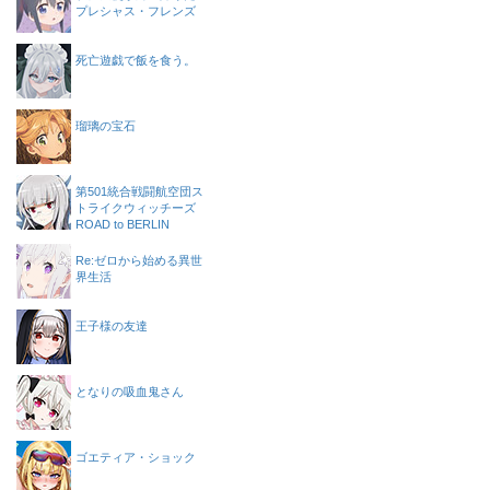
プレシャス・フレンズ
死亡遊戯で飯を食う。
瑠璃の宝石
第501統合戦闘航空団ス
トライクウィッチーズ
ROAD to BERLIN
Re:ゼロから始める異世
界生活
王子様の友達
となりの吸血鬼さん
ゴエティア・ショック