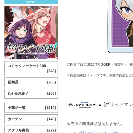
Ⓒ円谷プロ Ⓒ2023 TRIGGER・雨宮哲
コミックマーケット108
[348]
※商品画像はイメージです。実際の商品とは
新商品
[265]
8月 受注終了
[266]
[グリッドマン
全商品一覧
[1310]
カーテン
[140]
販売中の関連商品はありません。
アクリル商品
[279]
グリッドマン ユニバース