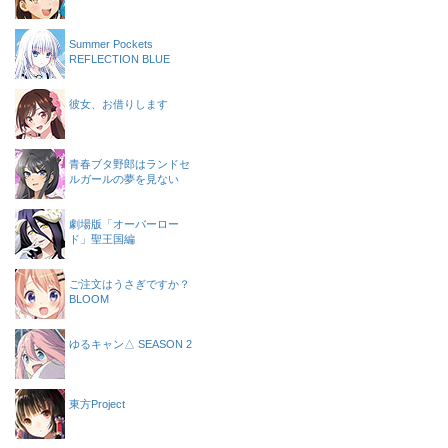
Summer Pockets
REFLECTION BLUE
彼女、お借りします
青春ブタ野郎はランドセ
ルガールの夢を見ない
劇場版「オーバーロー
ド」聖王国編
ご注文はうさぎですか？
BLOOM
ゆるキャン△ SEASON 2
東方Project