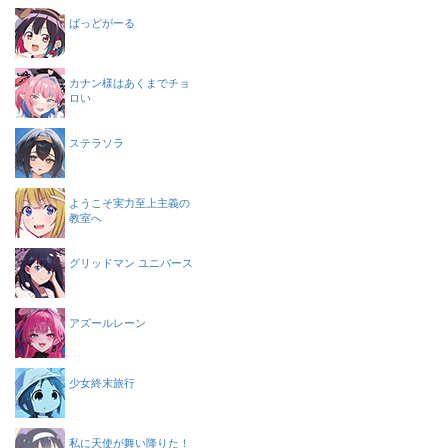
ばっどがーる
カナン様はあくまでチョ
ロい
ステラソラ
ようこそ実力至上主義の
教室へ
グリッドマン ユニバース
アズールレーン
少女終末旅行
私に天使が舞い降りた！