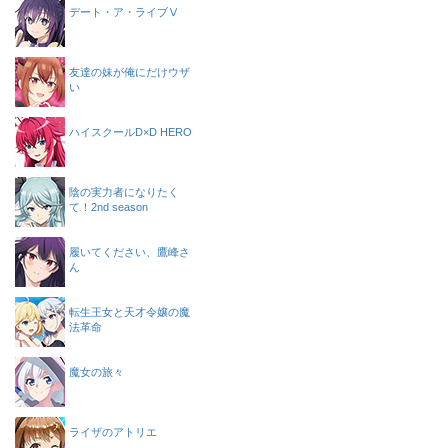
デート・ア・ライブⅤ
友達の妹が俺にだけウザ
い
ハイスクールD×D HERO
陰の実力者になりたく
て！2nd season
履いてください、鷹峰さ
ん
転生王女と天才令嬢の魔
法革命
魔女の旅々
ライザのアトリエ