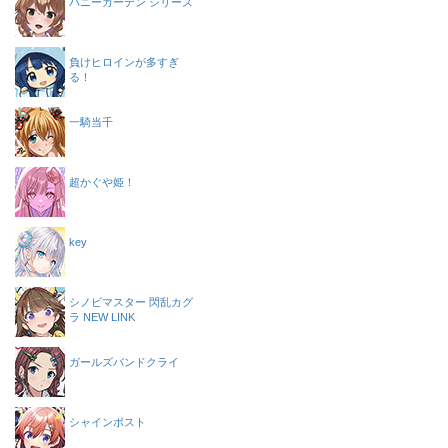
バニーガーデン シリーズ
負けヒロインが多すぎ
る！
一騎当千
超かぐや姫！
key
シノビマスター 閃乱カグ
ラ NEW LINK
ガールズバンドクライ
シャインポスト