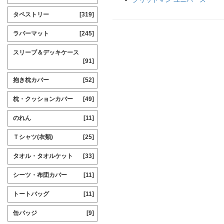
タペストリー
[319]
ラバーマット
[245]
スリーブ＆デッキケース
[91]
抱き枕カバー
[52]
枕・クッションカバー
[49]
のれん
[11]
Ｔシャツ(衣類)
[25]
タオル・タオルケット
[33]
シーツ・布団カバー
[11]
トートバッグ
[11]
缶バッジ
[9]