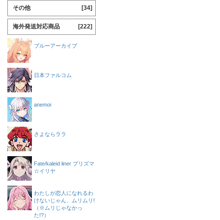
その他
[34]
海外発送対応商品
[222]
ブルーアーカイブ
日本ファルコム
anemoi
さよならララ
Fate/kaleid liner プリズマ
☆イリヤ
わたしが恋人になれるわ
けないじゃん、ムリムリ!
（※ムリじゃなかっ
た!?）