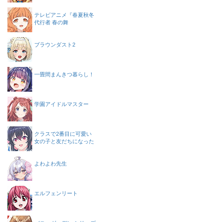
テレビアニメ『春夏秋冬
代行者 春の舞
ブラウンダスト2
一畳間まんきつ暮らし！
学園アイドルマスター
クラスで2番目に可愛い
女の子と友だちになった
よわよわ先生
エルフェンリート