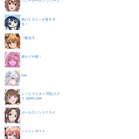
バニーガーデン シリーズ
負けヒロインが多すぎ
る！
一騎当千
超かぐや姫！
key
シノビマスター 閃乱カグ
ラ NEW LINK
ガールズバンドクライ
シャインポスト