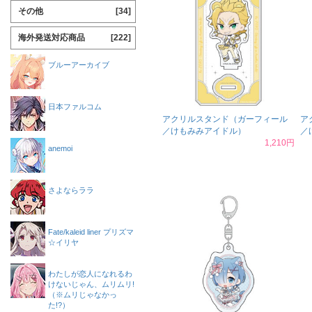
その他
[34]
海外発送対応商品
[222]
ブルーアーカイブ
日本ファルコム
アクリルスタンド（ガーフィール
ア
／けもみみアイドル）
／
1,210円
anemoi
さよならララ
Fate/kaleid liner プリズマ
☆イリヤ
わたしが恋人になれるわ
けないじゃん、ムリムリ!
（※ムリじゃなかっ
た!?）