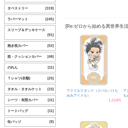
タペストリー
[319]
ラバーマット
[245]
[Re:ゼロから始める異世界生
スリーブ＆デッキケース
[91]
抱き枕カバー
[52]
枕・クッションカバー
[49]
のれん
[11]
Ｔシャツ(衣類)
[25]
タオル・タオルケット
[33]
アクリルスタンド（スバル／けも
ア
みみアイドル）
も
シーツ・布団カバー
[11]
1,210円
トートバッグ
[11]
缶バッジ
[9]