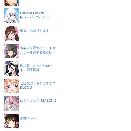
Summer Pockets
REFLECTION BLUE
彼女、お借りします
青春ブタ野郎はランドセ
ルガールの夢を見ない
劇場版「オーバーロー
ド」聖王国編
ご注文はうさぎですか？
BLOOM
ゆるキャン△ SEASON 2
東方Project