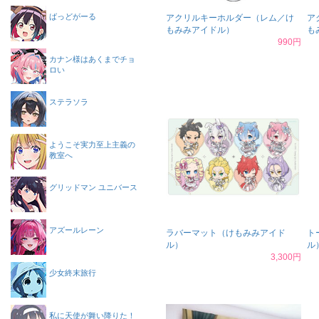
ばっどがーる
アクリルキーホルダー（レム／け
ア
もみみアイドル）
も
990円
カナン様はあくまでチョ
ロい
ステラソラ
ようこそ実力至上主義の
教室へ
グリッドマン ユニバース
アズールレーン
ラバーマット（けもみみアイド
ト
ル）
ル
3,300円
少女終末旅行
私に天使が舞い降りた！