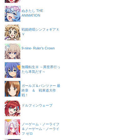
ぬきたし THE
ANIMATION
戦姫絶唱シンフォギアＸ
Ｖ
9-nine- Ruler’s Crown
無職転生Ⅲ ～異世界行っ
たら本気だす～
ガールズ＆パンツァー 最
終章 ＆ 戦車道大作
戦！
ドルフィンウェーブ
ノーゲーム・ノーライフ
＆ノーゲーム・ノーライ
フ ゼロ