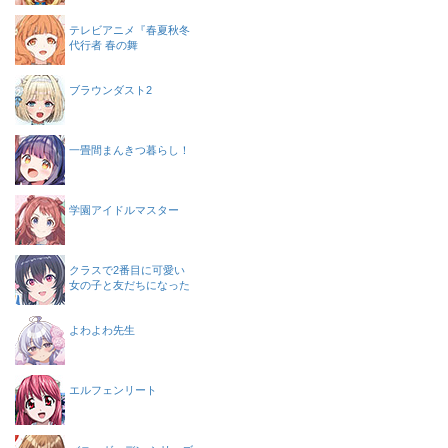
テレビアニメ『春夏秋冬
代行者 春の舞
ブラウンダスト2
一畳間まんきつ暮らし！
学園アイドルマスター
クラスで2番目に可愛い
女の子と友だちになった
よわよわ先生
エルフェンリート