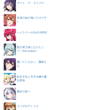
デート・ア・ライブⅤ
友達の妹が俺にだけウザ
い
ハイスクールD×D HERO
陰の実力者になりたく
て！2nd season
履いてください、鷹峰さ
ん
転生王女と天才令嬢の魔
法革命
魔女の旅々
ライザのアトリエ