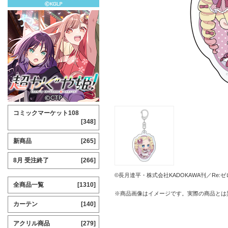
コミックマーケット108
[348]
新商品
[265]
8月 受注終了
[266]
©長月達平・株式会社KADOKAWA刊／Re
全商品一覧
[1310]
※商品画像はイメージです。実際の商品とは
カーテン
[140]
アクリル商品
[279]