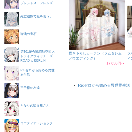
プレシャス・フレンズ
死亡遊戯で飯を食う。
瑠璃の宝石
第501統合戦闘航空団ス
描き下ろしカーテン（ラム＆レム
ラ
トライクウィッチーズ
／ウエディング）
ィ
ROAD to BERLIN
17,050円〜
Re:ゼロから始める異世
界生活
Re:ゼロから始める異世界生活
王子様の友達
となりの吸血鬼さん
ゴエティア・ショック