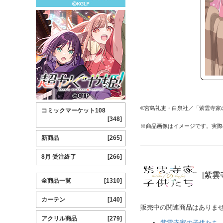
©宮島礼吏・白泉社／「紫雲寺家
コミックマーケット108
[348]
※商品画像はイメージです。実際
新商品
[265]
8月 受注終了
[266]
[紫雲
全商品一覧
[1310]
カーテン
[140]
販売中の関連商品はありま
アクリル商品
[279]
紫雲寺家の子供たち