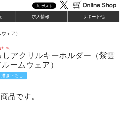
報
求人情報
サポート他
ムウェア）
供たち
ろしアクリルキーホルダー（紫雲
／ルームウェア）
描き下ろし
了商品です。