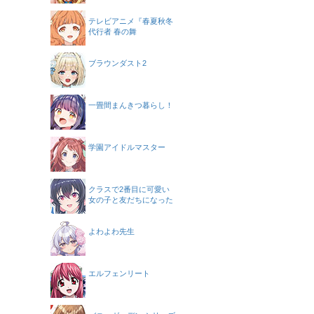
テレビアニメ『春夏秋冬
代行者 春の舞
ブラウンダスト2
一畳間まんきつ暮らし！
学園アイドルマスター
クラスで2番目に可愛い
女の子と友だちになった
よわよわ先生
エルフェンリート