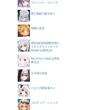
プレシャス・フレンズ
死亡遊戯で飯を食う。
瑠璃の宝石
第501統合戦闘航空団ス
トライクウィッチーズ
ROAD to BERLIN
Re:ゼロから始める異世
界生活
王子様の友達
となりの吸血鬼さん
ゴエティア・ショック