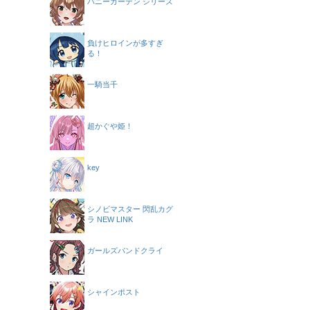
バニーガーデン シリーズ
負けヒロインが多すぎ
る！
一騎当千
超かぐや姫！
key
シノビマスター 閃乱カグ
ラ NEW LINK
ガールズバンドクライ
シャインポスト