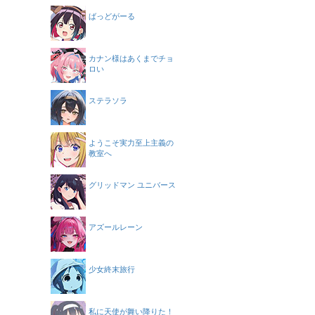
ばっどがーる
カナン様はあくまでチョ
ロい
ステラソラ
ようこそ実力至上主義の
教室へ
グリッドマン ユニバース
アズールレーン
少女終末旅行
私に天使が舞い降りた！