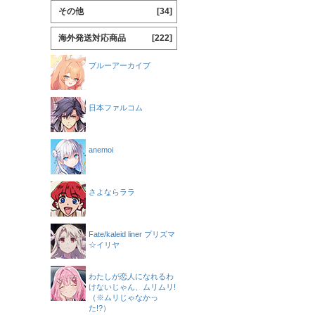
その他
[34]
海外発送対応商品
[222]
ブルーアーカイブ
日本ファルコム
anemoi
さよならララ
Fate/kaleid liner プリズマ
☆イリヤ
わたしが恋人になれるわ
けないじゃん、ムリムリ!
（※ムリじゃなかっ
た!?）