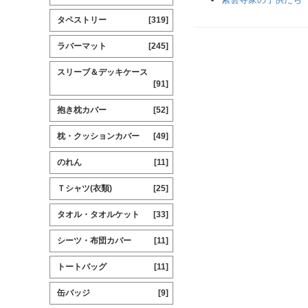
タペストリー
[319]
ラバーマット
[245]
スリーブ＆デッキケース
[91]
抱き枕カバー
[52]
枕・クッションカバー
[49]
のれん
[11]
Ｔシャツ(衣類)
[25]
タオル・タオルケット
[33]
シーツ・布団カバー
[11]
トートバッグ
[11]
缶バッジ
[9]