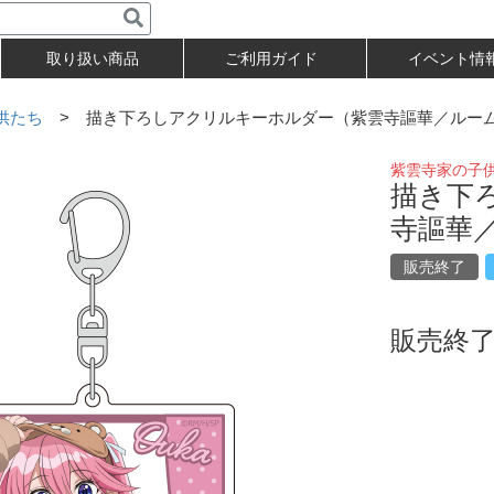
取り扱い商品
ご利用ガイド
イベント情
供たち
> 描き下ろしアクリルキーホルダー（紫雲寺謳華／ルー
紫雲寺家の子
描き下
寺謳華
販売終了
販売終