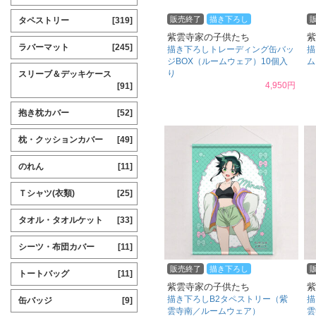
販売終了
描き下ろし
タペストリー
[319]
紫雲寺家の子供たち
紫
ラバーマット
[245]
描き下ろしトレーディング缶バッ
描
ジBOX（ルームウェア）10個入
ム
り
スリーブ＆デッキケース
4,950円
[91]
抱き枕カバー
[52]
枕・クッションカバー
[49]
のれん
[11]
Ｔシャツ(衣類)
[25]
タオル・タオルケット
[33]
シーツ・布団カバー
[11]
販売終了
描き下ろし
トートバッグ
[11]
紫雲寺家の子供たち
紫
描き下ろしB2タペストリー（紫
描
缶バッジ
[9]
雲寺南／ルームウェア）
雲