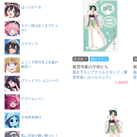
ばっどがーる
カナン様はあくまでチョ
ロい
ステラソラ
販売終了
描き下ろし
ようこそ実力至上主義の
紫雲寺家の子供たち
紫
教室へ
描き下ろしアクリルスタンド（紫
描
雲寺南／ルームウェア）
雲
グリッドマン ユニバース
1,980円
アズールレーン
少女終末旅行
私に天使が舞い降りた！