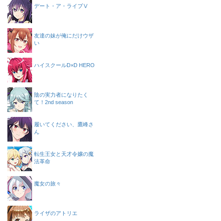
デート・ア・ライブⅤ
友達の妹が俺にだけウザ
い
ハイスクールD×D HERO
陰の実力者になりたく
て！2nd season
履いてください、鷹峰さ
ん
転生王女と天才令嬢の魔
法革命
魔女の旅々
ライザのアトリエ