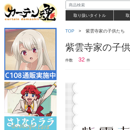
取り扱いタイトル
取
TOP
> 紫雲寺家の子供たち
紫雲寺家の子
32
件数
件