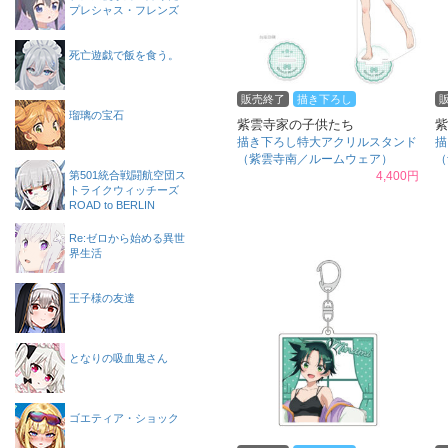
プレシャス・フレンズ
死亡遊戯で飯を食う。
販売終了
描き下ろし
瑠璃の宝石
紫雲寺家の子供たち
紫
描き下ろし特大アクリルスタンド
描
（紫雲寺南／ルームウェア）
（
第501統合戦闘航空団ス
4,400円
トライクウィッチーズ
ROAD to BERLIN
Re:ゼロから始める異世
界生活
王子様の友達
となりの吸血鬼さん
ゴエティア・ショック