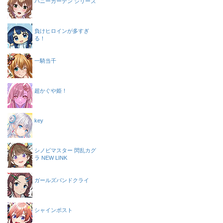
バニーガーデン シリーズ
負けヒロインが多すぎ
る！
一騎当千
超かぐや姫！
key
シノビマスター 閃乱カグ
ラ NEW LINK
ガールズバンドクライ
シャインポスト