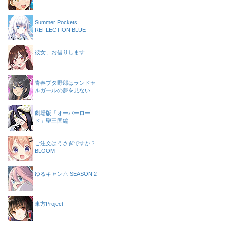
Summer Pockets
REFLECTION BLUE
彼女、お借りします
青春ブタ野郎はランドセ
ルガールの夢を見ない
劇場版「オーバーロー
ド」聖王国編
ご注文はうさぎですか？
BLOOM
ゆるキャン△ SEASON 2
東方Project