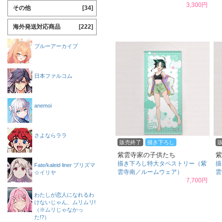
3,300円
その他
[34]
海外発送対応商品
[222]
ブルーアーカイブ
日本ファルコム
anemoi
さよならララ
販売終了
描き下ろし
紫雲寺家の子供たち
紫
描き下ろし特大タペストリー（紫
描
Fate/kaleid liner プリズマ
雲寺南／ルームウェア）
雲
☆イリヤ
7,700円
わたしが恋人になれるわ
けないじゃん、ムリムリ!
（※ムリじゃなかっ
た!?）