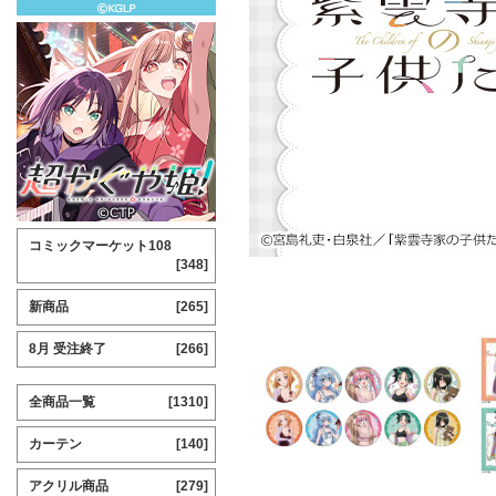
コミックマーケット108
[348]
新商品
[265]
8月 受注終了
[266]
全商品一覧
[1310]
カーテン
[140]
アクリル商品
[279]