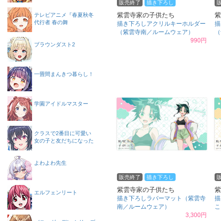
販売終了
描き下ろし
紫雲寺家の子供たち
紫
テレビアニメ『春夏秋冬
代行者 春の舞
描き下ろしアクリルキーホルダー
描
（紫雲寺南／ルームウェア）
（
990円
ブラウンダスト2
一畳間まんきつ暮らし！
学園アイドルマスター
クラスで2番目に可愛い
女の子と友だちになった
よわよわ先生
販売終了
描き下ろし
紫雲寺家の子供たち
紫
エルフェンリート
描き下ろしラバーマット（紫雲寺
描
南／ルームウェア）
こ
3,300円