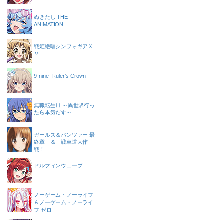
ぬきたし THE
ANIMATION
戦姫絶唱シンフォギアＸ
Ｖ
9-nine- Ruler’s Crown
無職転生Ⅲ ～異世界行っ
たら本気だす～
ガールズ＆パンツァー 最
終章 ＆ 戦車道大作
戦！
ドルフィンウェーブ
ノーゲーム・ノーライフ
＆ノーゲーム・ノーライ
フ ゼロ