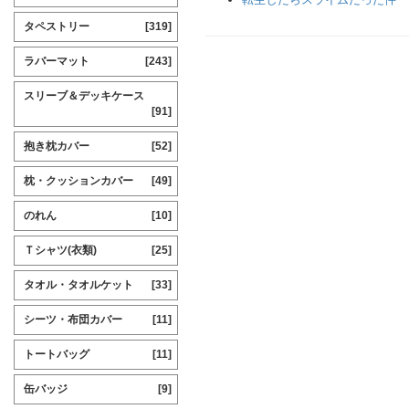
タペストリー
[319]
ラバーマット
[243]
スリーブ＆デッキケース
[91]
抱き枕カバー
[52]
枕・クッションカバー
[49]
のれん
[10]
Ｔシャツ(衣類)
[25]
タオル・タオルケット
[33]
シーツ・布団カバー
[11]
トートバッグ
[11]
缶バッジ
[9]