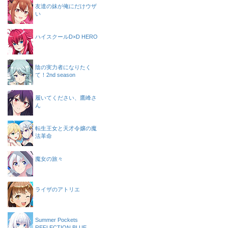
友達の妹が俺にだけウザ
い
ハイスクールD×D HERO
陰の実力者になりたく
て！2nd season
履いてください、鷹峰さ
ん
転生王女と天才令嬢の魔
法革命
魔女の旅々
ライザのアトリエ
Summer Pockets
REFLECTION BLUE