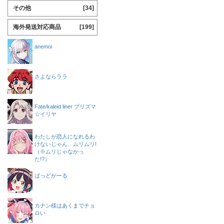
その他
[34]
海外発送対応商品
[199]
anemoi
さよならララ
Fate/kaleid liner プリズマ
☆イリヤ
わたしが恋人になれるわ
けないじゃん、ムリムリ!
（※ムリじゃなかっ
た!?）
ばっどがーる
カナン様はあくまでチョ
ロい