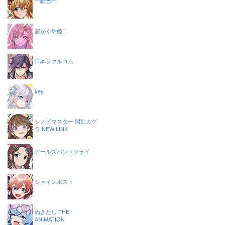
一騎当千
超かぐや姫！
日本ファルコム
key
シノビマスター 閃乱カグ
ラ NEW LINK
ガールズバンドクライ
シャインポスト
ぬきたし THE
ANIMATION