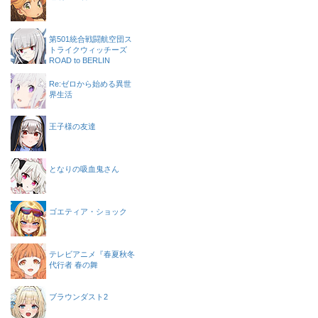
第501統合戦闘航空団ス
トライクウィッチーズ
ROAD to BERLIN
Re:ゼロから始める異世
界生活
王子様の友達
となりの吸血鬼さん
ゴエティア・ショック
テレビアニメ『春夏秋冬
代行者 春の舞
ブラウンダスト2