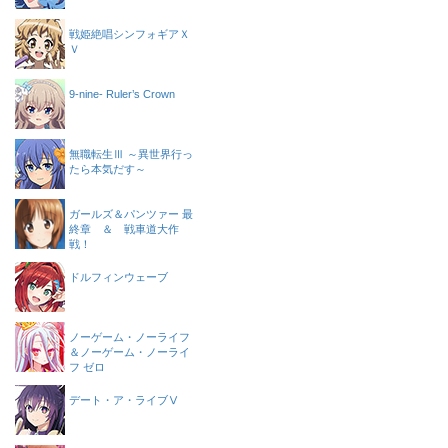
戦姫絶唱シンフォギアＸ
Ｖ
9-nine- Ruler’s Crown
無職転生Ⅲ ～異世界行っ
たら本気だす～
ガールズ＆パンツァー 最
終章 ＆ 戦車道大作
戦！
ドルフィンウェーブ
ノーゲーム・ノーライフ
＆ノーゲーム・ノーライ
フ ゼロ
デート・ア・ライブⅤ