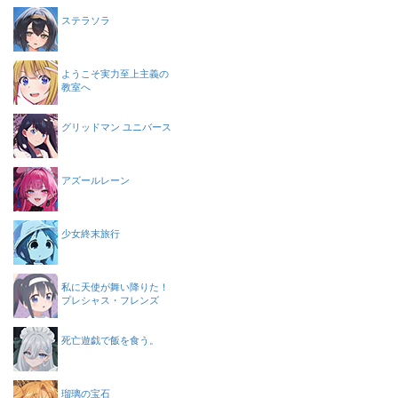
ステラソラ
ようこそ実力至上主義の
教室へ
グリッドマン ユニバース
アズールレーン
少女終末旅行
私に天使が舞い降りた！
プレシャス・フレンズ
死亡遊戯で飯を食う。
瑠璃の宝石