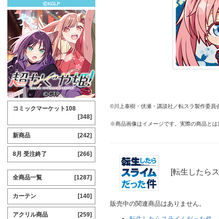
©川上泰樹・伏瀬・講談社／転スラ製作委員
コミックマーケット108
[348]
※商品画像はイメージです。実際の商品とは
新商品
[242]
8月 受注終了
[266]
[転生したら
全商品一覧
[1287]
カーテン
[140]
販売中の関連商品はありません。
アクリル商品
[259]
転生したらスライムだった件