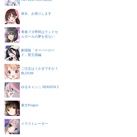
彼女、お借りします
青春ブタ野郎はランドセ
ルガールの夢を見ない
劇場版「オーバーロー
ド」聖王国編
ご注文はうさぎですか？
BLOOM
ゆるキャン△ SEASON 2
東方Project
イラストレーター