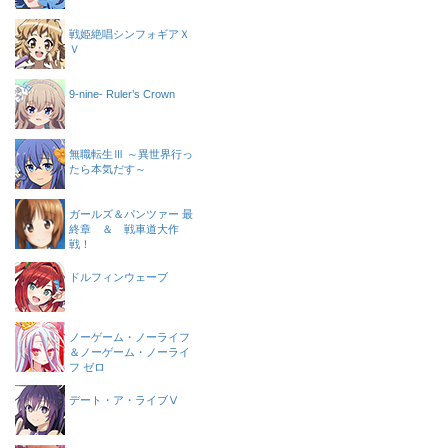
戦姫絶唱シンフォギアＸ
Ｖ
9-nine- Ruler’s Crown
無職転生Ⅲ ～異世界行っ
たら本気だす～
ガールズ＆パンツァー 最
終章 ＆ 戦車道大作
戦！
ドルフィンウェーブ
ノーゲーム・ノーライフ
＆ノーゲーム・ノーライ
フ ゼロ
デート・ア・ライブⅤ