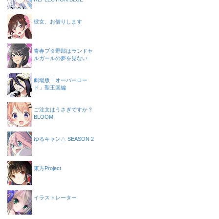
彼女、お借りします
青春ブタ野郎はランドセ
ルガールの夢を見ない
劇場版「オーバーロー
ド」聖王国編
ご注文はうさぎですか？
BLOOM
ゆるキャン△ SEASON 2
東方Project
イラストレーター