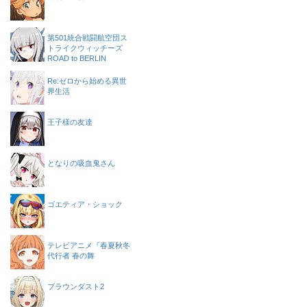
第501統合戦闘航空団ス
トライクウィッチーズ
ROAD to BERLIN
Re:ゼロから始める異世
界生活
王子様の友達
となりの吸血鬼さん
ゴエティア・ショック
テレビアニメ『春夏秋冬
代行者 春の舞
ブラウンダスト2