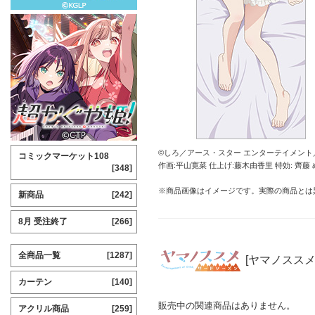
©しろ／アース・スター エンターテイメント
コミックマーケット108
作画:平山寛菜 仕上げ:藤木由香里 特効: 齊藤
[348]
※商品画像はイメージです。実際の商品とは
新商品
[242]
8月 受注終了
[266]
全商品一覧
[1287]
[ヤマノススメ
カーテン
[140]
販売中の関連商品はありません。
アクリル商品
[259]