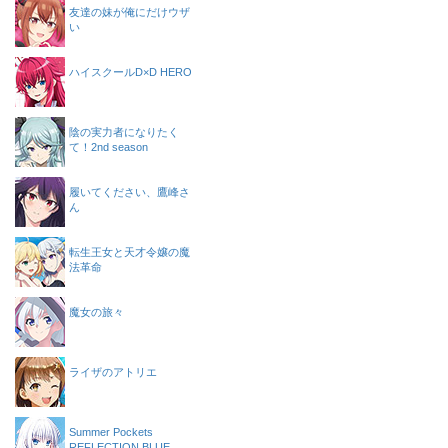
友達の妹が俺にだけウザ
い
ハイスクールD×D HERO
陰の実力者になりたく
て！2nd season
履いてください、鷹峰さ
ん
転生王女と天才令嬢の魔
法革命
魔女の旅々
ライザのアトリエ
Summer Pockets
REFLECTION BLUE