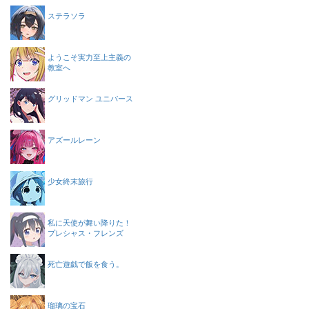
ステラソラ
ようこそ実力至上主義の
教室へ
グリッドマン ユニバース
アズールレーン
少女終末旅行
私に天使が舞い降りた！
プレシャス・フレンズ
死亡遊戯で飯を食う。
瑠璃の宝石