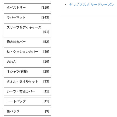
ヤマノススメ サードシーズン
タペストリー
[319]
ラバーマット
[243]
スリーブ＆デッキケース
[91]
抱き枕カバー
[52]
枕・クッションカバー
[49]
のれん
[10]
Ｔシャツ(衣類)
[25]
タオル・タオルケット
[33]
シーツ・布団カバー
[11]
トートバッグ
[11]
缶バッジ
[9]