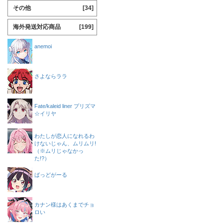
その他
[34]
海外発送対応商品
[199]
anemoi
さよならララ
Fate/kaleid liner プリズマ
☆イリヤ
わたしが恋人になれるわ
けないじゃん、ムリムリ!
（※ムリじゃなかっ
た!?）
ばっどがーる
カナン様はあくまでチョ
ロい