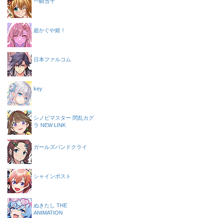
一騎当千
超かぐや姫！
日本ファルコム
key
シノビマスター 閃乱カグ
ラ NEW LINK
ガールズバンドクライ
シャインポスト
ぬきたし THE
ANIMATION