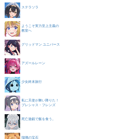
ステラソラ
ようこそ実力至上主義の
教室へ
グリッドマン ユニバース
アズールレーン
少女終末旅行
私に天使が舞い降りた！
プレシャス・フレンズ
死亡遊戯で飯を食う。
瑠璃の宝石