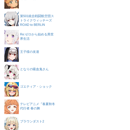
第501統合戦闘航空団ス
トライクウィッチーズ
ROAD to BERLIN
Re:ゼロから始める異世
界生活
王子様の友達
となりの吸血鬼さん
ゴエティア・ショック
テレビアニメ『春夏秋冬
代行者 春の舞
ブラウンダスト2