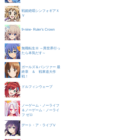
戦姫絶唱シンフォギアＸ
Ｖ
9-nine- Ruler’s Crown
無職転生Ⅲ ～異世界行っ
たら本気だす～
ガールズ＆パンツァー 最
終章 ＆ 戦車道大作
戦！
ドルフィンウェーブ
ノーゲーム・ノーライフ
＆ノーゲーム・ノーライ
フ ゼロ
デート・ア・ライブⅤ