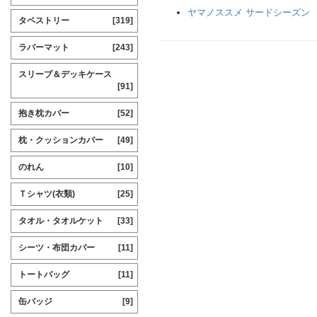
ヤマノススメ サードシーズン
タペストリー
[319]
ラバーマット
[243]
スリーブ＆デッキケース
[91]
抱き枕カバー
[52]
枕・クッションカバー
[49]
のれん
[10]
Ｔシャツ(衣類)
[25]
タオル・タオルケット
[33]
シーツ・布団カバー
[11]
トートバッグ
[11]
缶バッジ
[9]