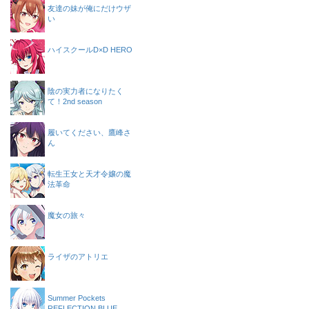
友達の妹が俺にだけウザ
い
ハイスクールD×D HERO
陰の実力者になりたく
て！2nd season
履いてください、鷹峰さ
ん
転生王女と天才令嬢の魔
法革命
魔女の旅々
ライザのアトリエ
Summer Pockets
REFLECTION BLUE