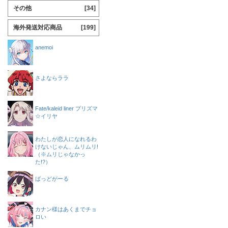
その他
[34]
海外発送対応商品
[199]
anemoi
さよならララ
Fate/kaleid liner プリズマ
☆イリヤ
わたしが恋人になれるわ
けないじゃん、ムリムリ!
（※ムリじゃなかっ
た!?）
ばっどがーる
カナン様はあくまでチョ
ロい