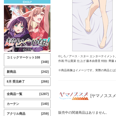
©しろ／アース・スター エンターテイメント
コミックマーケット108
作画:平山寛菜 仕上げ:藤木由香里 特効: 齊藤
[348]
※商品画像はイメージです。実際の商品とは
新商品
[242]
8月 受注終了
[266]
全商品一覧
[1287]
[ヤマノススメ
カーテン
[140]
販売中の関連商品はありません。
アクリル商品
[259]