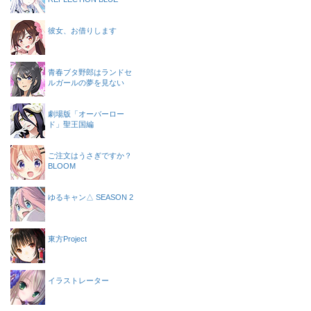
彼女、お借りします
青春ブタ野郎はランドセ
ルガールの夢を見ない
劇場版「オーバーロー
ド」聖王国編
ご注文はうさぎですか？
BLOOM
ゆるキャン△ SEASON 2
東方Project
イラストレーター