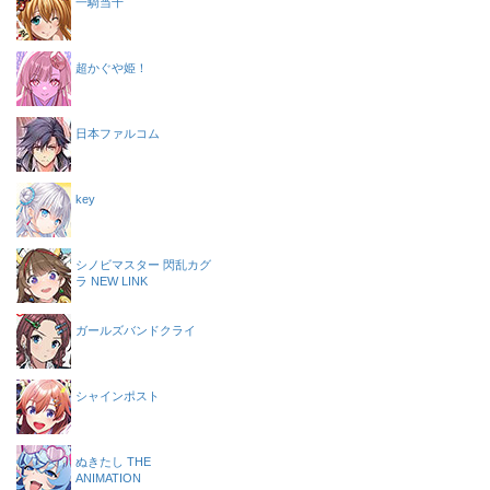
一騎当千
超かぐや姫！
日本ファルコム
key
シノビマスター 閃乱カグ
ラ NEW LINK
ガールズバンドクライ
シャインポスト
ぬきたし THE
ANIMATION