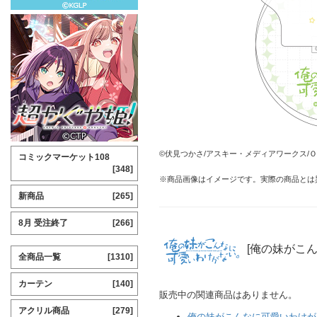
©伏見つかさ/アスキー・メディアワークス/Ｏ
コミックマーケット108
[348]
※商品画像はイメージです。実際の商品とは
新商品
[265]
8月 受注終了
[266]
[俺の妹がこ
全商品一覧
[1310]
カーテン
[140]
販売中の関連商品はありません。
アクリル商品
[279]
俺の妹がこんなに可愛いわけが