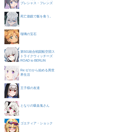
プレシャス・フレンズ
死亡遊戯で飯を食う。
瑠璃の宝石
第501統合戦闘航空団ス
トライクウィッチーズ
ROAD to BERLIN
Re:ゼロから始める異世
界生活
王子様の友達
となりの吸血鬼さん
ゴエティア・ショック