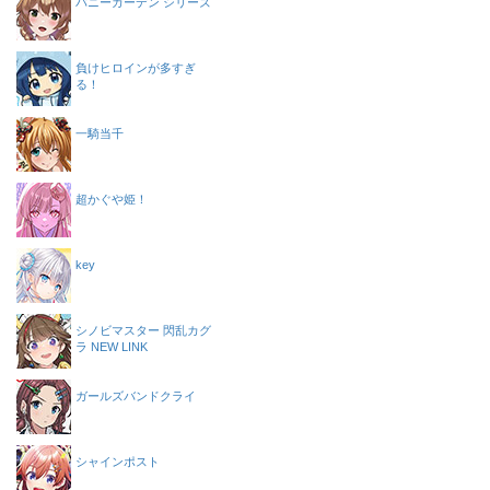
バニーガーデン シリーズ
負けヒロインが多すぎ
る！
一騎当千
超かぐや姫！
key
シノビマスター 閃乱カグ
ラ NEW LINK
ガールズバンドクライ
シャインポスト