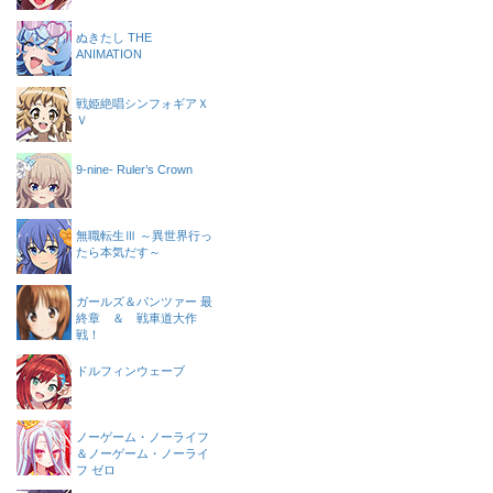
ぬきたし THE
ANIMATION
戦姫絶唱シンフォギアＸ
Ｖ
9-nine- Ruler’s Crown
無職転生Ⅲ ～異世界行っ
たら本気だす～
ガールズ＆パンツァー 最
終章 ＆ 戦車道大作
戦！
ドルフィンウェーブ
ノーゲーム・ノーライフ
＆ノーゲーム・ノーライ
フ ゼロ