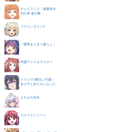
テレビアニメ『春夏秋冬
代行者 春の舞
ブラウンダスト2
一畳間まんきつ暮らし！
学園アイドルマスター
クラスで2番目に可愛い
女の子と友だちになった
よわよわ先生
エルフェンリート