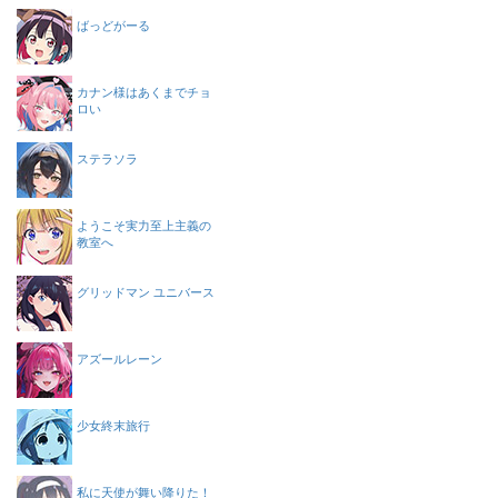
ばっどがーる
カナン様はあくまでチョ
ロい
ステラソラ
ようこそ実力至上主義の
教室へ
グリッドマン ユニバース
アズールレーン
少女終末旅行
私に天使が舞い降りた！