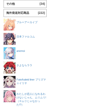
その他
[34]
海外発送対応商品
[222]
ブルーアーカイブ
日本ファルコム
anemoi
さよならララ
Fate/kaleid liner プリズマ
☆イリヤ
わたしが恋人になれるわ
けないじゃん、ムリムリ!
（※ムリじゃなかっ
た!?）