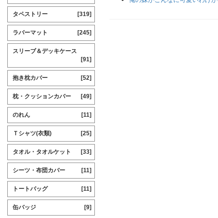
タペストリー
[319]
ラバーマット
[245]
スリーブ＆デッキケース
[91]
抱き枕カバー
[52]
枕・クッションカバー
[49]
のれん
[11]
Ｔシャツ(衣類)
[25]
タオル・タオルケット
[33]
シーツ・布団カバー
[11]
トートバッグ
[11]
缶バッジ
[9]