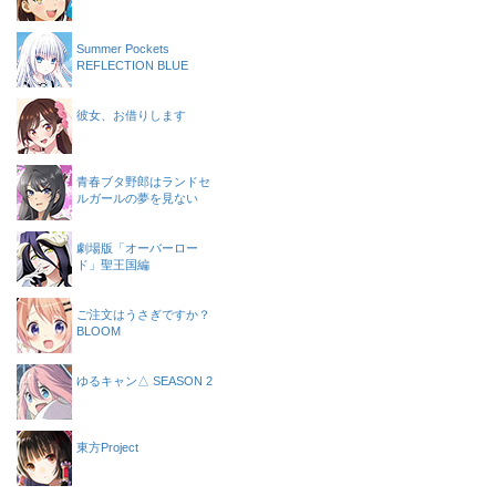
Summer Pockets
REFLECTION BLUE
彼女、お借りします
青春ブタ野郎はランドセ
ルガールの夢を見ない
劇場版「オーバーロー
ド」聖王国編
ご注文はうさぎですか？
BLOOM
ゆるキャン△ SEASON 2
東方Project