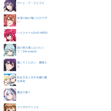
デート・ア・ライブⅤ
友達の妹が俺にだけウザ
い
ハイスクールD×D HERO
陰の実力者になりたく
て！2nd season
履いてください、鷹峰さ
ん
転生王女と天才令嬢の魔
法革命
魔女の旅々
ライザのアトリエ