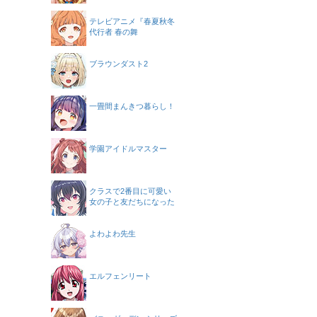
テレビアニメ『春夏秋冬
代行者 春の舞
ブラウンダスト2
一畳間まんきつ暮らし！
学園アイドルマスター
クラスで2番目に可愛い
女の子と友だちになった
よわよわ先生
エルフェンリート