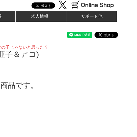
報
求人情報
サポート他
女の子じゃないと思った？
亜子＆アコ)
了商品です。