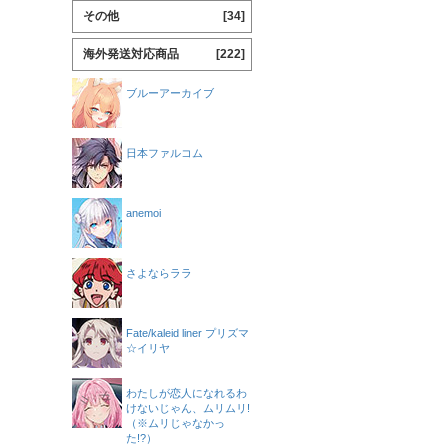
その他
[34]
海外発送対応商品
[222]
ブルーアーカイブ
日本ファルコム
anemoi
さよならララ
Fate/kaleid liner プリズマ
☆イリヤ
わたしが恋人になれるわ
けないじゃん、ムリムリ!
（※ムリじゃなかっ
た!?）