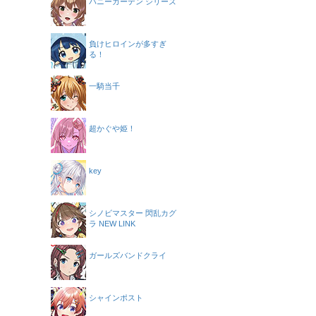
バニーガーデン シリーズ
負けヒロインが多すぎ
る！
一騎当千
超かぐや姫！
key
シノビマスター 閃乱カグ
ラ NEW LINK
ガールズバンドクライ
シャインポスト