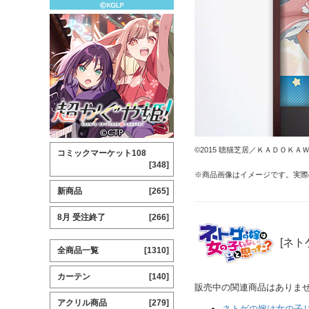
©2015 聴猫芝居／ＫＡＤＯＫ
コミックマーケット108
[348]
※商品画像はイメージです。実際
新商品
[265]
8月 受注終了
[266]
[ネト
全商品一覧
[1310]
カーテン
[140]
販売中の関連商品はありま
アクリル商品
[279]
ネトゲの嫁は女の子