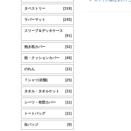
タペストリー
[319]
ラバーマット
[245]
スリーブ＆デッキケース
[91]
抱き枕カバー
[52]
枕・クッションカバー
[49]
のれん
[11]
Ｔシャツ(衣類)
[25]
タオル・タオルケット
[33]
シーツ・布団カバー
[11]
トートバッグ
[11]
缶バッジ
[9]