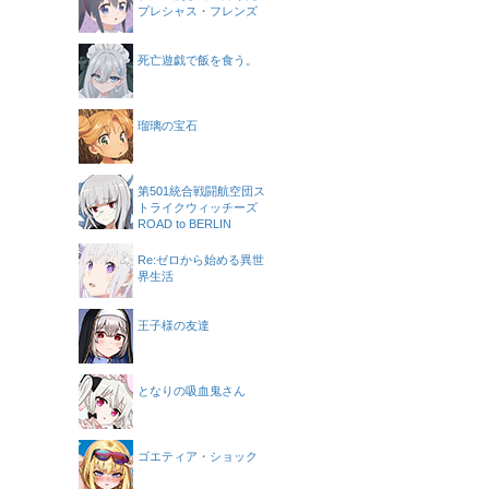
プレシャス・フレンズ
死亡遊戯で飯を食う。
瑠璃の宝石
第501統合戦闘航空団ス
トライクウィッチーズ
ROAD to BERLIN
Re:ゼロから始める異世
界生活
王子様の友達
となりの吸血鬼さん
ゴエティア・ショック