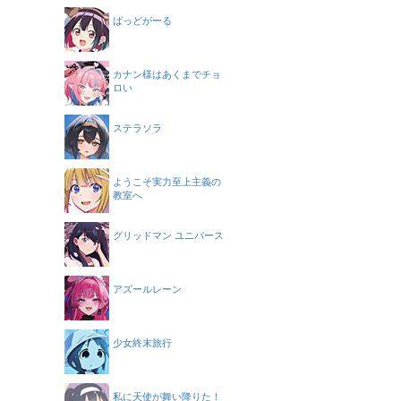
ばっどがーる
カナン様はあくまでチョ
ロい
ステラソラ
ようこそ実力至上主義の
教室へ
グリッドマン ユニバース
アズールレーン
少女終末旅行
私に天使が舞い降りた！