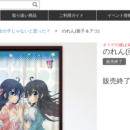
取り扱い商品
ご利用ガイド
イベント情
女の子じゃないと思った？
> のれん(亜子＆アコ)
ネトゲの嫁は
のれん(
販売終了
販売終